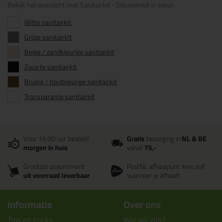
Bekijk het overzicht met Sanitairkit - Siliconenkit in kleur:
Witte sanitairkit
Grijze sanitairkit
Beige / zandkleurige sanitairkit
Zwarte sanitairkit
Bruine / houtkleurige sanitairkit
Transparante sanitairkit
Voor 16:00 uur besteld
Gratis
bezorging in
NL & BE
morgen in huis
vanaf
75,-
Grootste assortiment
PostNL afhaalpunt: kies zelf
uit voorraad leverbaar
wanneer je afhaalt
Informatie
Over ons
Tips en tricks
Wie wij zijn?