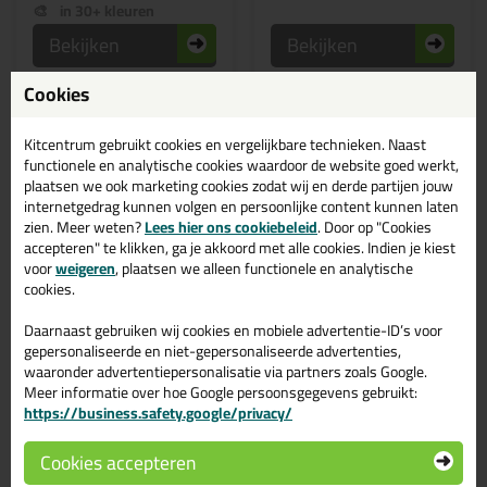
in 30+ kleuren
Bekijken
Bekijken
Cookies
Kitcentrum gebruikt cookies en vergelijkbare technieken. Naast
functionele en analytische cookies waardoor de website goed werkt,
plaatsen we ook marketing cookies zodat wij en derde partijen jouw
internetgedrag kunnen volgen en persoonlijke content kunnen laten
zien. Meer weten?
Lees hier ons cookiebeleid
. Door op "Cookies
accepteren" te klikken, ga je akkoord met alle cookies. Indien je kiest
voor
weigeren
, plaatsen we alleen functionele en analytische
cookies.
Professionele keuze
5,
10,
Daarnaast gebruiken wij cookies en mobiele advertentie-ID’s voor
99
99
gepersonaliseerde en niet-gepersonaliseerde advertenties,
(1)
(17)
waaronder advertentiepersonalisatie via partners zoals Google.
Quadroseal 310ml
Mapei Mapesil AC
310ml
Neutrale siliconenkit voor
Meer informatie over hoe Google persoonsgegevens gebruikt:
gevels, sanitair en
Een oplosmiddelvrije,
https://business.safety.google/privacy/
natuursteen
azijnzuurhoudende
siliconenkit die ideaal is voor
gebruik binnen- en
buitenshuis
Cookies accepteren