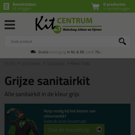
Bestelstatus
0 producten
of inloggen
in winkelwagen
Gratis
bezorging
in NL & BE
vanaf
75,-
Home
Siliconenkit
Sanitairkit
Kleur: Grijs
Grijze sanitairkit
Alle sanitairkit in de kleur grijs
Hulp nodig bij het kiezen van
siliconenkit?
Gebruik onze keuzehulp!
Doe de keuzehulp