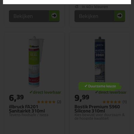
in 40+ kleuren
Bekijken
Bekijken
✔ Duurzame keuze
6,
9,
39
99
(2)
(1)
illbruck FA201
Bostik Premium S960
Sanitairkit 310ml
Silicone 310ml
Tevens foodsafe / Isega
Kies bewust voor duurzaam &
de hoogste kwaliteit