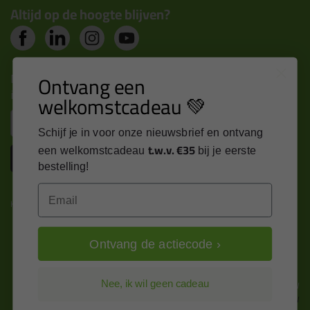
Altijd op de hoogte blijven?
Nieuws, tips en exclusieve deals rechtstreeks in je
Ontvang een
inbox
welkomstcadeau 💚
Email
Schijf je in voor onze nieuwsbrief en ontvang
t.w.v. €35
een welkomstcadeau
bij je eerste
Inschrijven
bestelling!
Email
Kitcentrum is trots op:
Ontvang de actiecode ›
Alle prijzen zijn in EURO en excl. 21% BTW
Nee, ik wil geen cadeau
wijzig naar incl. BTW