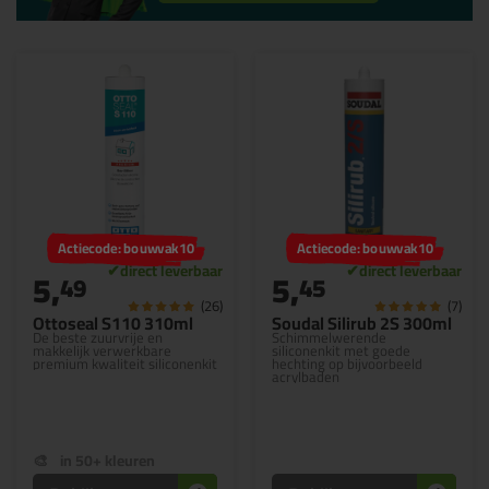
Actiecode: bouwvak10
Actiecode: bouwvak10
5,
5,
49
45
(26)
(7)
Ottoseal S110 310ml
Soudal Silirub 2S 300ml
De beste zuurvrije en
Schimmelwerende
makkelijk verwerkbare
siliconenkit met goede
premium kwaliteit siliconenkit
hechting op bijvoorbeeld
acrylbaden
in 50+ kleuren