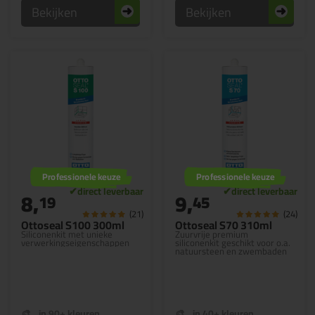
Bekijken
Bekijken
Professionele keuze
Professionele keuze
8,
9,
19
45
(21)
(24)
Ottoseal S100 300ml
Ottoseal S70 310ml
Siliconenkit met unieke
Zuurvrije premium
verwerkingseigenschappen
siliconenkit geschikt voor o.a.
natuursteen en zwembaden
in 90+ kleuren
in 40+ kleuren