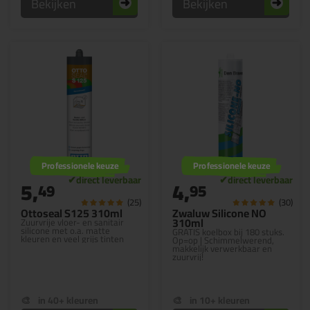
Bekijken
Bekijken
Professionele keuze
Professionele keuze
5,
4,
49
95
(25)
(30)
Ottoseal S125 310ml
Zwaluw Silicone NO
310ml
Zuurvrije vloer- en sanitair
silicone met o.a. matte
GRATIS koelbox bij 180 stuks.
kleuren en veel grijs tinten
Op=op | Schimmelwerend,
makkelijk verwerkbaar en
zuurvrij!
in 40+ kleuren
in 10+ kleuren