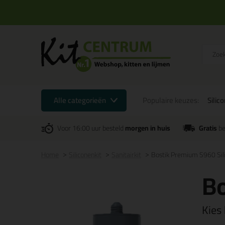
Alle categorieën
Populaire keuzes:
Silic
Voor 16:00 uur besteld
morgen in huis
Gratis
be
Home
Siliconenkit
Sanitairkit
Bostik Premium S960 Sil
Bo
Kies