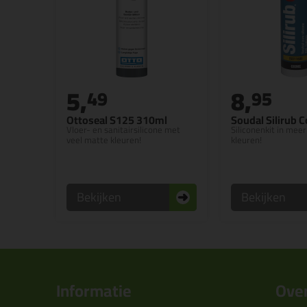
5,
8,
49
95
Ottoseal S125 310ml
Soudal Silirub 
Vloer- en sanitairsilicone met
Siliconenkit in mee
veel matte kleuren!
kleuren!
Bekijken
Bekijken
Informatie
Over