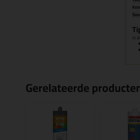
Ke
Soo
Ti
In d
Gerelateerde producte