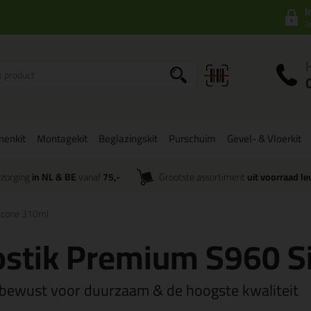
I
a
onenkit
Montagekit
Beglazingskit
Purschuim
Gevel- & Vloerkit
zorging
in NL & BE
vanaf
75,-
Grootste assortiment
uit voorraad le
icone 310ml
stik Premium S960 S
 bewust voor duurzaam & de hoogste kwaliteit