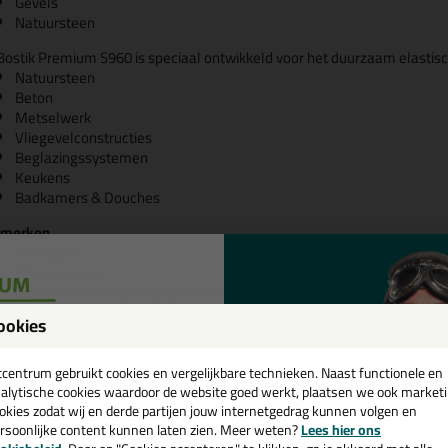
Gevels
Natuursteen
Bostik Premium S960 is speciaal ontwikkeld voor het duurzaam elastisch
Natuursteen
Beton
Metselwerk
Vliegevelconstructies
Beglazingssystemen
Keukens
Badkamers & Douches
merken
Duurzaam
Bijna geurloos
Geen vlekvorming of randzonevervuiling op natuursteen
Neutrale uitharding
ookies
Geschikt voor buiten
een
Schimmelbestendig
Perfecte hechting zonder primer op de meeste ondergronden
cadeau 💚
tcentrum gebruikt cookies en vergelijkbare technieken. Naast functionele en
alytische cookies waardoor de website goed werkt, plaatsen we ook market
tik Premium Aware - Klaar voor de toekomst🍃
okies zodat wij en derde partijen jouw internetgedrag kunnen volgen en
rsoonlijke content kunnen laten zien. Meer weten?
Lees hier ons
e nieuwsbrief en ontvang een