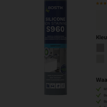
Kleu
Waa
M
B
B