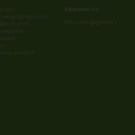
j zijn?
Kitcentrum B.V.
res bij kitcentrum.nl
Alle contactgegevens >
Kitcentrum.nl
chappelijk
elmand
ct
ancier worden?