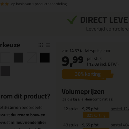
op basis van
1 productbeoordeling
DIRECT LEV
Levertijd controleren
r
keuze
van
14,37
(adviesprijs) voor
9,
99
per stuk
(
12,
09
incl. BTW )
30
% korting
Volumeprijzen
rom dit product?
(geldig bij alle kleurcombinaties)
et
5 sterren
beoordeeld
12
stuks
9,75
p/st
bestel 12
ewust
duurzaam bouwen
32%
korting
ewust
milieuvriendelijker
48
stuks
9,55
p/st
bestel 48