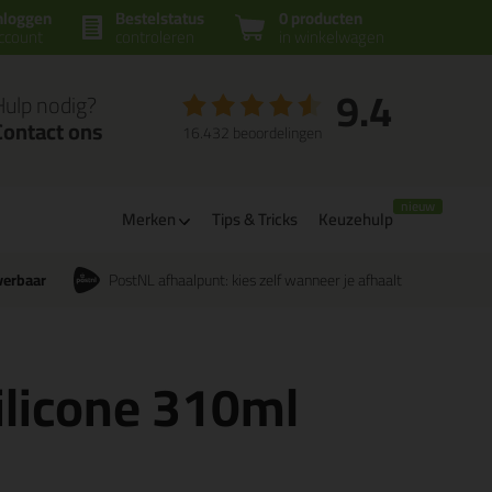
nloggen
Bestelstatus
0 producten
ccount
controleren
in winkelwagen
9.4
Hulp nodig?
Contact ons
16.432 beoordelingen
Merken
Tips & Tricks
Keuzehulp
verbaar
PostNL afhaalpunt: kies zelf wanneer je afhaalt
ilicone 310ml