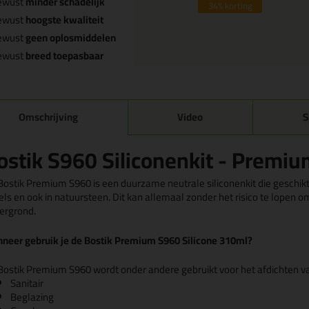
ewust
minder schadelijk
34%
korting
ewust
hoogste kwaliteit
ewust
geen oplosmiddelen
ewust
breed toepasbaar
Omschrijving
Video
S
ostik S960 Siliconenkit - Premi
ostik Premium S960 is een duurzame neutrale siliconenkit die geschikt i
els en ook in natuursteen. Dit kan allemaal zonder het risico te lopen o
ergrond.
neer gebruik je de Bostik Premium S960 Silicone 310ml?
Bostik Premium S960 wordt onder andere gebruikt voor het afdichten va
Sanitair
Beglazing