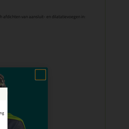
 afdichten van aansluit- en dilatatievoegen in:
ing