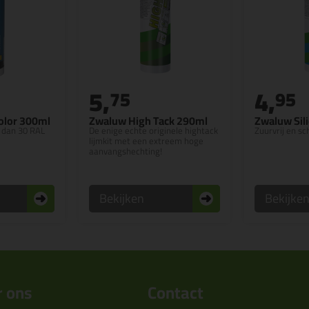
5,
4,
75
95
Color 300ml
Zwaluw High Tack 290ml
Zwaluw Sil
r dan 30 RAL
De enige echte originele hightack
Zuurvrij en s
lijmkit met een extreem hoge
aanvangshechting!
Bekijken
Bekijke
 ons
Contact