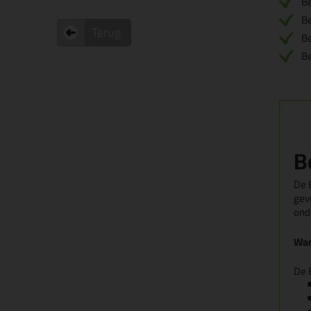
B
B
Terug
B
B
B
De B
gev
ond
Wan
De 