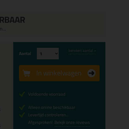
ERBAAR
...
bereken aantal >
Aantal
In winkelwagen
Voldoende voorraad
Alleen online beschikbaar
x
Levertijd controleren...
Afgesproken!
Bekijk onze reviews
x