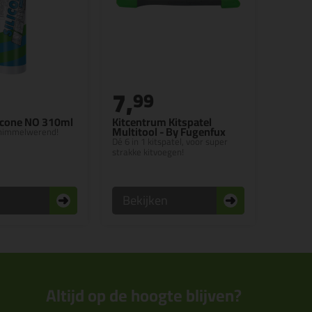
7,
99
icone NO 310ml
Kitcentrum Kitspatel
Multitool - By Fugenfux
chimmelwerend!
Dé 6 in 1 kitspatel, voor super
strakke kitvoegen!
n
Bekijken
Altijd op de hoogte blijven?