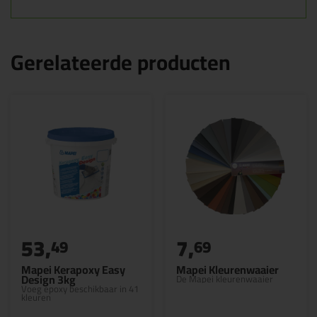
Gerelateerde producten
53,
7,
49
69
Mapei Kerapoxy Easy
Mapei Kleurenwaaier
Design 3kg
De Mapei kleurenwaaier
Voeg epoxy beschikbaar in 41
kleuren