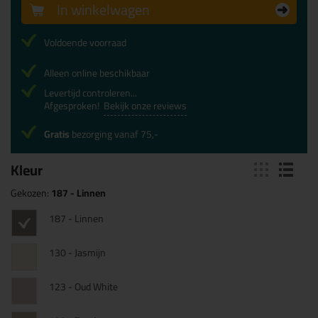
In winkelwagen
Voldoende voorraad
Alleen online beschikbaar
Levertijd controleren...
Afgesproken!
Bekijk onze reviews
Gratis
bezorging vanaf 75,-
Kleur
Gekozen:
187 - Linnen
187 - Linnen
130 - Jasmijn
123 - Oud White