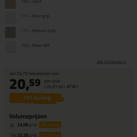
133 - Zand
111- Zilver grijs
112 - Medium Grijs
103 - Maan Wit
alle 40 kleuren >
van
23,79
(adviesprijs) voor
20,
59
per stuk
(
24,
91
incl. BTW )
13
% korting
Volumeprijzen
3x
23,98
p/st
16%
korting
10x
22,28
p/st
22%
korting