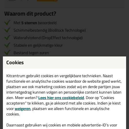
Waarom dit product?
Met
5 sterren
beoordeeld
Schimmelbestendig (BioBlock Technologie)
Waterafstotend (DropEffect technologie)
Stabiele en gelijkmatige kleur
Bestand tegen zuren
Geschikt voor voegen
tot 20mm
Cookies
40 verschillende kleuren
Kitcentrum gebruikt cookies en vergelijkbare technieken. Naast
Twijfel je of
Mapei Ultracolor Plus 5kg
het beste
functionele en analytische cookies waardoor de website goed werkt,
product is voor je klus?
plaatsen we ook marketing cookies zodat wij en derde partijen jouw
internetgedrag kunnen volgen en persoonlijke content kunnen laten
zien. Meer weten?
Lees hier ons cookiebeleid
. Door op "Cookies
Start de check
accepteren" te klikken, ga je akkoord met alle cookies. Indien je kiest
voor
weigeren
, plaatsen we alleen functionele en analytische
cookies.
Daarnaast gebruiken wij cookies en mobiele advertentie-ID’s voor
Omschrijving
Video
Specificaties
Reviews (6)