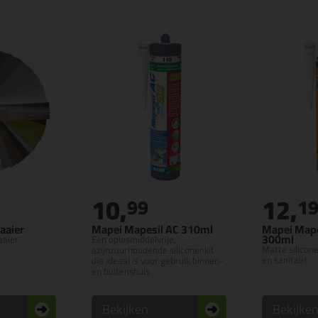
10,
12,
99
1
aaier
Mapei Mapesil AC 310ml
Mapei Mapes
300ml
aaier
Een oplosmiddelvrije,
Matte silicon
azijnzuurhoudende siliconenkit
en sanitair!
die ideaal is voor gebruik binnen-
en buitenshuis
Bekijken
Bekijke