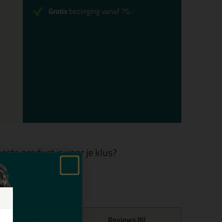
Gratis
bezorging vanaf 75,-
este product is voor je klus?
pecificaties
Reviews (6)