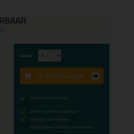
ERBAAR
...
Aantal
In winkelwagen
Voldoende voorraad
Alleen online beschikbaar
Levertijd controleren...
x
Afgesproken!
Bekijk onze reviews