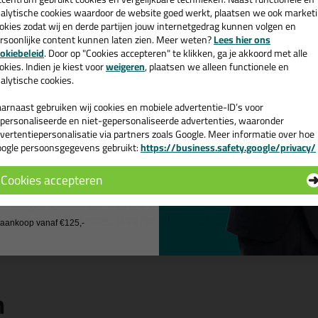
cadeau 💚
alytische cookies waardoor de website goed werkt, plaatsen we ook market
okies zodat wij en derde partijen jouw internetgedrag kunnen volgen en
apei Ultracolor Plus 5kg in 111- Z
rsoonlijke content kunnen laten zien. Meer weten?
Lees hier ons
e nieuwsbrief en ontvang een
okiebeleid
. Door op "Cookies accepteren" te klikken, ga je akkoord met alle
v. €35,-
bij je eerste bestelling!
 je Mapei Ultracolor Plus 5kg in een specifieke kleur? Gevonden! Deze Ma
okies. Indien je kiest voor
weigeren
, plaatsen we alleen functionele en
gebruiken voor verschillende toepassingen. Een professioneel en hoogwa
alytische cookies.
Mapei Ultracolor Plus 5kg in de kleur 111- Zilver grijs vandaag nog! Op
arnaast gebruiken wij cookies en mobiele advertentie-ID’s voor
personaliseerde en niet-gepersonaliseerde advertenties, waaronder
 je meer weten over de toepassing en kenmerken van dit product?
Lees 
vertentiepersonalisatie via partners zoals Google. Meer informatie over hoe
ogle persoonsgegevens gebruikt:
https://business.safety.google/privacy/
 de actiecode ›
ps & tricks voor Mapei Ultracolor Plus 5kg
e volgende blogs wordt dit product gebruikt:
Cookies accepteren
Tegels voegen met cementgebonden voegmiddel
 wil geen cadeau
Voegen schoonmaken: zó doe je dat makkelijk & snel!
Voegsel in kleur nodig? Lees hier alles over kleuren voegsel!🌈
j aankoop vanaf €125,-
n