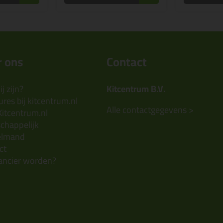
 ons
Contact
j zijn?
Kitcentrum B.V.
res bij kitcentrum.nl
Alle contactgegevens >
Kitcentrum.nl
chappelijk
elmand
ct
ancier worden?