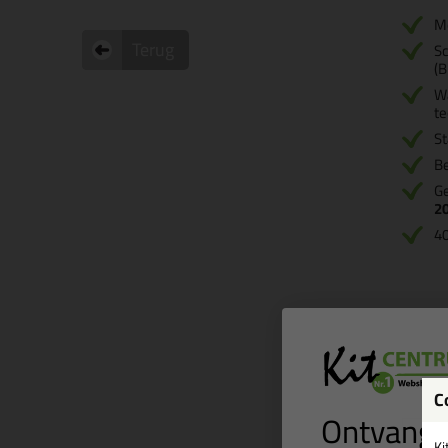
M
Terug
S
(B
Wa
te
St
Be
Ge
2
40
C
Ontvang 
Ki