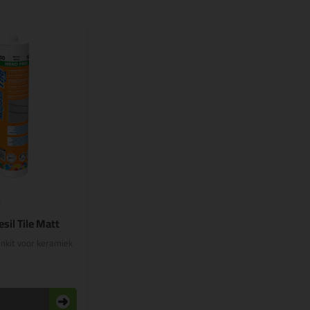
9
il Tile Matt
enkit voor keramiek
n