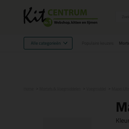
Alle categorieën
Populaire keuzes:
Mort
Voor 16:00 uur besteld
morgen in huis
Gratis
be
Home
Mortels & Voegmiddelen
Voegmiddel
Mapei Ultr
Ma
Kleu