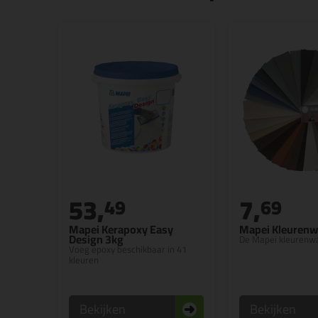
53,
7,
49
69
Mapei Kerapoxy Easy
Mapei Kleurenw
Design 3kg
De Mapei kleurenw
Voeg epoxy beschikbaar in 41
kleuren
Bekijken
Bekijken