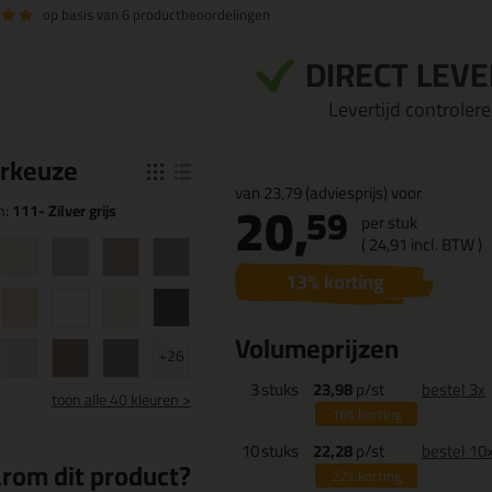
op basis van
6 productbeoordelingen
DIRECT LEV
Levertijd controleren
r
keuze
van
23,79
(adviesprijs) voor
20,
59
n:
111- Zilver grijs
per stuk
(
24,
91
incl. BTW )
13
% korting
Volumeprijzen
+26
3
stuks
23,98
p/st
bestel 3x
toon
alle 40 kleuren >
16%
korting
10
stuks
22,28
p/st
bestel 10
rom dit product?
22%
korting