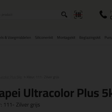
I
a
els & Voegmiddelen
Siliconenkit
Montagekit
Beglazingskit
Pur
zorging
in NL & BE
vanaf
75,-
Grootste assortiment
uit voorraad le
acolor Plus 5kg
Kleur: 111- Zilver grijs
pei Ultracolor Plus 5
r:
111- Zilver grijs