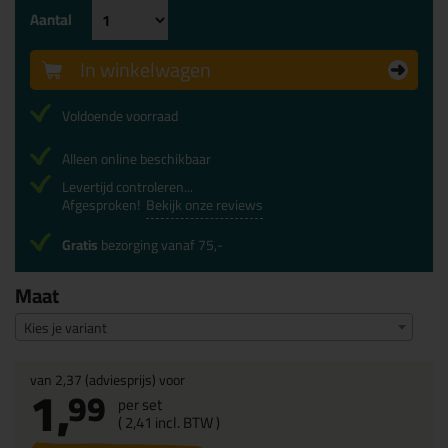
Aantal
In winkelwagen
Voldoende voorraad
Alleen online beschikbaar
Levertijd controleren...
Afgesproken!
Bekijk onze reviews
Gratis
bezorging vanaf 75,-
Maat
Kies je variant
van
2,37
(adviesprijs) voor
1,
99
per set
(
2,
41
incl. BTW )