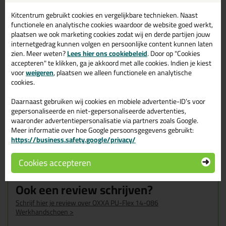
Omschrijving
Reviews (2)
Kitcentrum gebruikt cookies en vergelijkbare technieken. Naast
functionele en analytische cookies waardoor de website goed werkt,
plaatsen we ook marketing cookies zodat wij en derde partijen jouw
OXXA PU-Flex 14-086
Reviews voor:
internetgedrag kunnen volgen en persoonlijke content kunnen laten
Werkhandschoen
zien. Meer weten?
Lees hier ons cookiebeleid
. Door op "Cookies
accepteren" te klikken, ga je akkoord met alle cookies. Indien je kiest
Dit product wordt beoordeeld met
sterren,
voor
weigeren
, plaatsen we alleen functionele en analytische
gebaseerd op
2
reviews
cookies.
Daarnaast gebruiken wij cookies en mobiele advertentie-ID’s voor
Werkt plezierig, zou bijna vergeten dat je handschoenen
gepersonaliseerde en niet-gepersonaliseerde advertenties,
aan hebt.
waaronder advertentiepersonalisatie via partners zoals Google.
Geschreven door Ronald op 14 januari 2026
Meer informatie over hoe Google persoonsgegevens gebruikt:
https://business.safety.google/privacy/
Zit lekker en is zoals t moet zijn
Cookies accepteren
Geschreven door Freek J op 20 oktober 2023
Ook een review schrijven?
Schrijf hier je review over OXXA PU-Flex 14-086
Werkhandschoen >