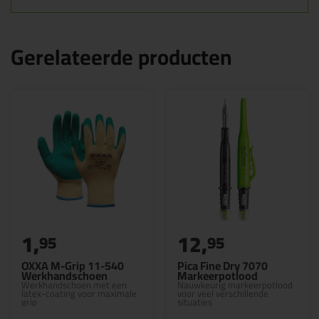
Gerelateerde producten
1,
12,
95
95
OXXA M-Grip 11-540
Pica Fine Dry 7070
Werkhandschoen
Markeerpotlood
Werkhandschoen met een
Nauwkeurig markeerpotlood
latex-coating voor maximale
voor veel verschillende
grip
situaties