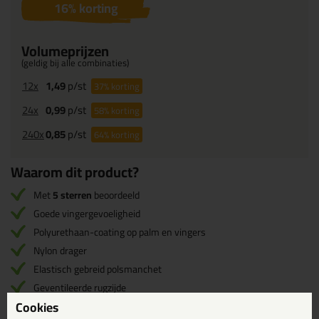
16
% korting
Volumeprijzen
(geldig bij alle combinaties)
12x
1,49
p/st
37%
korting
24x
0,99
p/st
58%
korting
240x
0,85
p/st
64%
korting
Waarom dit product?
Met
5 sterren
beoordeeld
Goede vingergevoeligheid
Polyurethaan-coating op palm en vingers
Nylon drager
Elastisch gebreid polsmanchet
Geventileerde rugzijde
Cookies