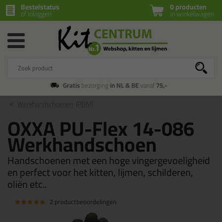
Bestelstatus
0 producten
of inloggen
in winkelwagen
Gratis
bezorging
in NL & BE
vanaf
75,-
Werkhandschoenen
(PBM)
OXXA PU-Flex 14-086
Werkhandschoen
Handschoenen met een hoge vingergevoeligheid
en perfect voor het kitten, lijmen, schilderen,
oliën etc..
2 productbeoordelingen