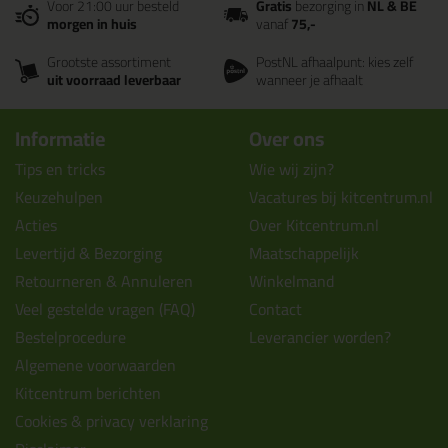
Voor 21:00 uur besteld
Gratis
bezorging in
NL & BE
morgen in huis
vanaf
75,-
Grootste assortiment
PostNL afhaalpunt: kies zelf
uit voorraad leverbaar
wanneer je afhaalt
Informatie
Over ons
Tips en tricks
Wie wij zijn?
Keuzehulpen
Vacatures bij kitcentrum.nl
Acties
Over Kitcentrum.nl
Levertijd & Bezorging
Maatschappelijk
Retourneren & Annuleren
Winkelmand
Veel gestelde vragen (FAQ)
Contact
Bestelprocedure
Leverancier worden?
Algemene voorwaarden
Kitcentrum berichten
Cookies & privacy verklaring