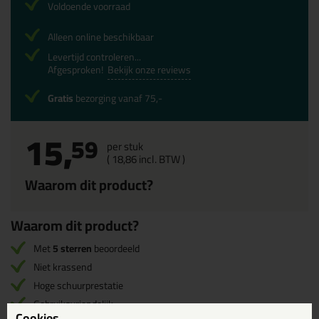
Voldoende voorraad
Alleen online beschikbaar
Levertijd controleren...
Afgesproken!
Bekijk onze reviews
Gratis
bezorging vanaf 75,-
15,
59
per stuk
(
18,
86
incl. BTW )
Waarom dit product?
Waarom dit product?
Met
5 sterren
beoordeeld
Niet krassend
Hoge schuurprestatie
Gebruiksvriendelijk
Cookies