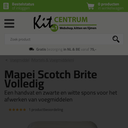
Bestelstatus
0 producten
of inloggen
in winkelwagen
Gratis
bezorging
in NL & BE
vanaf
75,-
Voegmiddel
(Mortels & Voegmiddelen)
Mapei Scotch Brite
Volledig
Een handvat en zwarte en witte spons voor het
afwerken van voegmiddelen
1 productbeoordeling