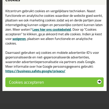
Omschrijving
Kitcentrum gebruikt cookies en vergelijkbare technieken. Naast
Reviews (1)
functionele en analytische cookies waardoor de website goed werkt,
plaatsen we ook marketing cookies zodat wij en derde partijen jouw
Mapei Scotch Brite
Reviews voor:
internetgedrag kunnen volgen en persoonlijke content kunnen laten
zien. Meer weten?
Lees hier ons cookiebeleid
. Door op "Cookies
Volledig
accepteren" te klikken, ga je akkoord met alle cookies. Indien je kiest
voor
weigeren
, plaatsen we alleen functionele en analytische
Dit product wordt beoordeeld met
sterren,
cookies.
gebaseerd op
1
review
Daarnaast gebruiken wij cookies en mobiele advertentie-ID’s voor
gepersonaliseerde en niet-gepersonaliseerde advertenties,
waaronder advertentiepersonalisatie via partners zoals Google.
Geschreven door Bodereck op 18 januari 2024
Meer informatie over hoe Google persoonsgegevens gebruikt:
https://business.safety.google/privacy/
Ook een review schrijven?
Schrijf hier je review over Mapei Scotch Brite Volledig >
Cookies accepteren