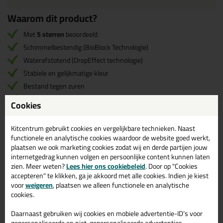
Waarom dit product?
Met
5 sterren
beoordeeld
Schimmelbestendig (BioBlock Technologie)
Waterafstotend (DropEffect technologie)
Stabiele en gelijkmatige kleur
Bestand tegen zuren
Geschikt voor voegen
tot 20mm
Cookies
40 verschillende kleuren
Kitcentrum gebruikt cookies en vergelijkbare technieken. Naast
Twijfel je of
Mapei Ultracolor Plus 5kg
het beste
functionele en analytische cookies waardoor de website goed werkt,
product is voor je klus?
plaatsen we ook marketing cookies zodat wij en derde partijen jouw
internetgedrag kunnen volgen en persoonlijke content kunnen laten
zien. Meer weten?
Lees hier ons cookiebeleid
. Door op "Cookies
Start de check
accepteren" te klikken, ga je akkoord met alle cookies. Indien je kiest
voor
weigeren
, plaatsen we alleen functionele en analytische
cookies.
Omschrijving
Video
Specificaties
Reviews (6)
Daarnaast gebruiken wij cookies en mobiele advertentie-ID’s voor
gepersonaliseerde en niet-gepersonaliseerde advertenties,