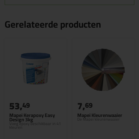
Gerelateerde producten
53,
7,
49
69
Mapei Kerapoxy Easy
Mapei Kleurenwaaier
Design 3kg
De Mapei kleurenwaaier
Voeg epoxy beschikbaar in 41
kleuren