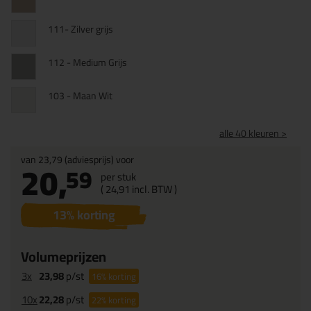
111- Zilver grijs
112 - Medium Grijs
103 - Maan Wit
alle 40 kleuren >
van
23,79
(adviesprijs) voor
20,
59
per stuk
(
24,
91
incl. BTW )
13
% korting
Volumeprijzen
3x
23,98
p/st
16%
korting
10x
22,28
p/st
22%
korting