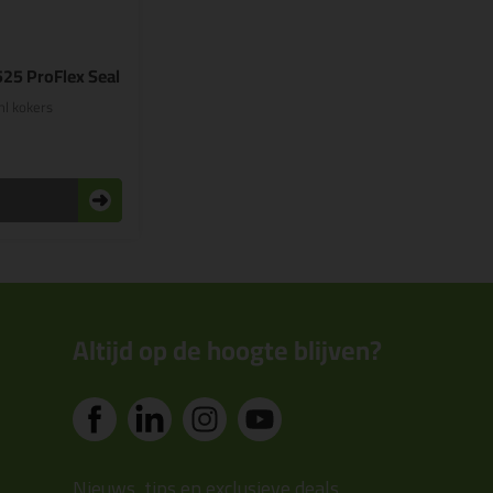
525 ProFlex Seal
l kokers
n
Altijd op de hoogte blijven?
Nieuws, tips en exclusieve deals