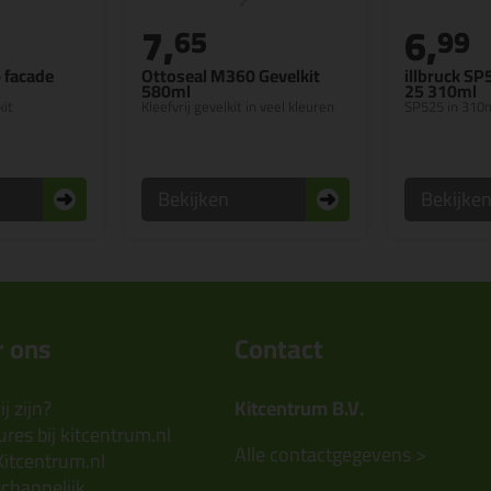
7,
6,
65
99
- facade
Ottoseal M360 Gevelkit
illbruck SP
580ml
25 310ml
kit
Kleefvrij gevelkit in veel kleuren
SP525 in 310m
Bekijken
Bekijke
 ons
Contact
j zijn?
Kitcentrum B.V.
res bij kitcentrum.nl
Alle contactgegevens >
Kitcentrum.nl
chappelijk