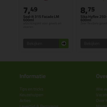
7,
8,
49
75
Seal-It 315 Facade LM
Sika Hyflex 250
600ml
600ml
afdichtingskit voor gevels en
Zeer flexibele gevel
vloeren
Bekijken
Bekijken
Informatie
Over
Tips en tricks
Wie wi
Keuzehulpen
Vacatu
Acties
Over 
Levertijd & Bezorging
Maats