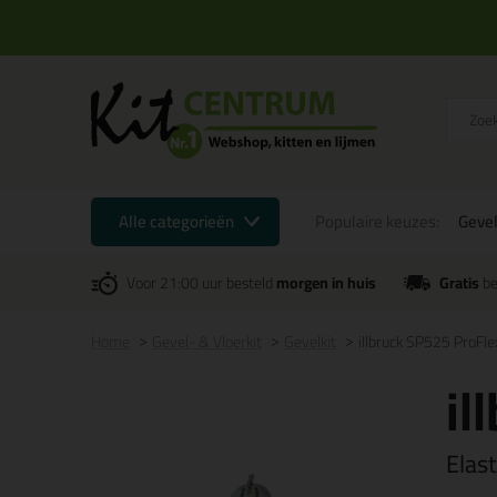
Alle categorieën
Populaire keuzes:
Gevel
Voor 21:00 uur besteld
morgen in huis
Gratis
be
Home
Gevel- & Vloerkit
Gevelkit
illbruck SP525 ProFl
il
Elas