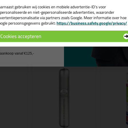
k een review schrijven?
arnaast gebruiken wij cookies en mobiele advertentie-ID’s voor
personaliseerde en niet-gepersonaliseerde advertenties, waaronder
ijf hier je review over illbruck SP525 ProFlex Seal 25 600ml >
vertentiepersonalisatie via partners zoals Google. Meer informatie over hoe
ogle persoonsgegevens gebruikt:
https://business.safety.google/privacy/
 de actiecode ›
Cookies accepteren
 wil geen cadeau
n
j aankoop vanaf €125,-