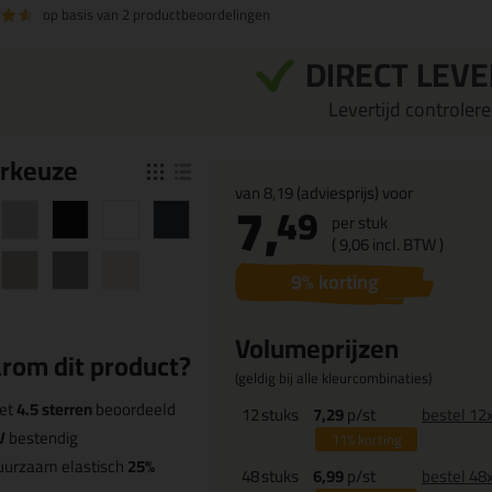
op basis van
2 productbeoordelingen
DIRECT LEV
Levertijd controleren
r
keuze
van
8,19
(adviesprijs) voor
7,
49
per stuk
(
9,
06
incl. BTW )
9
% korting
Volumeprijzen
rom dit product?
(geldig bij alle kleurcombinaties)
et
4.5 sterren
beoordeeld
12
stuks
7,29
p/st
bestel 12
V
bestendig
11%
korting
uurzaam elastisch
25%
48
stuks
6,99
p/st
bestel 48