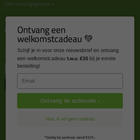
Alle contactgegevens >
Altijd op de hoogte blijven?
Ontvang een
welkomstcadeau 💚
Nieuws, tips en exclusieve deals rechtstreeks in je
Schijf je in voor onze nieuwsbrief en ontvang
inbox
t.w.v. €35
een welkomstcadeau
bij je eerste
Email
bestelling!
Email
Inschrijven
Ontvang de actiecode ›
Kitcentrum is trots op:
Nee, ik wil geen cadeau
*Geldig bij aankoop vanaf €125,-