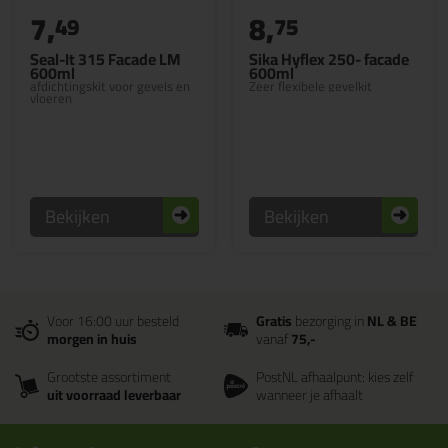
7,
8,
49
75
Seal-It 315 Facade LM
Sika Hyflex 250- facade
600ml
600ml
afdichtingskit voor gevels en
Zeer flexibele gevelkit
vloeren
Bekijken
Bekijken
Voor 16:00 uur besteld
Gratis
bezorging in
NL & BE
morgen in huis
vanaf
75,-
Grootste assortiment
PostNL afhaalpunt: kies zelf
uit voorraad leverbaar
wanneer je afhaalt