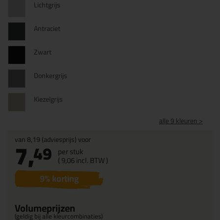
Lichtgrijs
Antraciet
Zwart
Donkergrijs
Kiezelgrijs
alle 9 kleuren >
van
8,19
(adviesprijs) voor
7,
49
per stuk
(
9,
06
incl. BTW )
9
% korting
Volumeprijzen
(geldig bij alle kleurcombinaties)