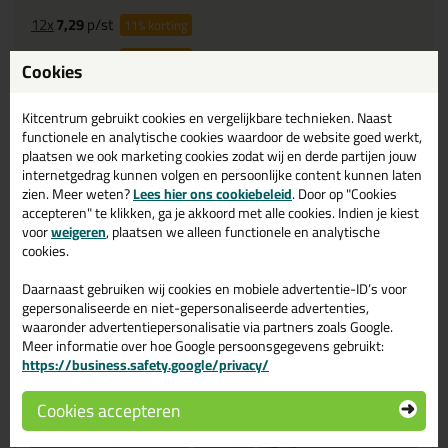
12x
7,29
p/st
11%
korting
48x
6,99
p/st
15%
korting
Cookies
Waarom dit product?
Kitcentrum gebruikt cookies en vergelijkbare technieken. Naast
functionele en analytische cookies waardoor de website goed werkt,
Met
4.5 sterren
beoordeeld
plaatsen we ook marketing cookies zodat wij en derde partijen jouw
UV
bestendig
internetgedrag kunnen volgen en persoonlijke content kunnen laten
zien. Meer weten?
Lees hier ons cookiebeleid
. Door op "Cookies
Duurzaam elastisch
25%
accepteren" te klikken, ga je akkoord met alle cookies. Indien je kiest
voor
weigeren
, plaatsen we alleen functionele en analytische
cookies.
Omschrijving
Video
Specificaties
Reviews (2)
Daarnaast gebruiken wij cookies en mobiele advertentie-ID’s voor
gepersonaliseerde en niet-gepersonaliseerde advertenties,
Instructievideo illbruck SP525
waaronder advertentiepersonalisatie via partners zoals Google.
ProFlex Seal 25 600ml
Meer informatie over hoe Google persoonsgegevens gebruikt:
https://business.safety.google/privacy/
Cookies accepteren