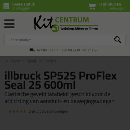
Bestelstatus
0 producten
of inloggen
in winkelwagen
Gratis
bezorging
in NL & BE
vanaf
75,-
Gevelkit
(Gevel- & Vloerkit)
illbruck SP525 ProFlex
Seal 25 600ml
Elastische geveldilatatiekit geschikt voor de
afdichting van aansluit- en bewegingsvoegen
2 productbeoordelingen