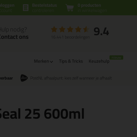
nloggen
Bestelstatus
0 producten
ccount
controleren
in winkelwagen
9.4
Hulp nodig?
Contact ons
16.441 beoordelingen
Merken
Tips & Tricks
Keuzehulp
verbaar
PostNL afhaalpunt: kies zelf wanneer je afhaalt
Seal 25 600ml