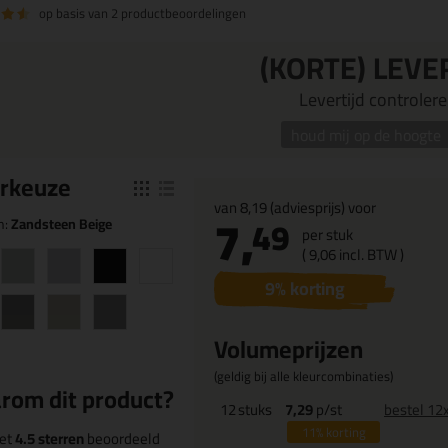
op basis van
2 productbeoordelingen
(KORTE) LEVE
Levertijd controleren
houd mij op de hoogte
r
keuze
van
8,19
(adviesprijs) voor
7,
49
n:
Zandsteen Beige
per stuk
(
9,
06
incl. BTW )
9
% korting
Volumeprijzen
(geldig bij alle kleurcombinaties)
rom dit product?
12
stuks
7,29
p/st
bestel 12
11%
korting
et
4.5 sterren
beoordeeld