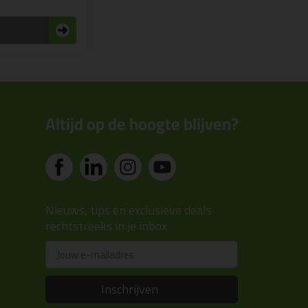
n
Altijd op de hoogte blijven?
Nieuws, tips en exclusieve deals
rechtstreeks in je inbox
Email
Inschrijven