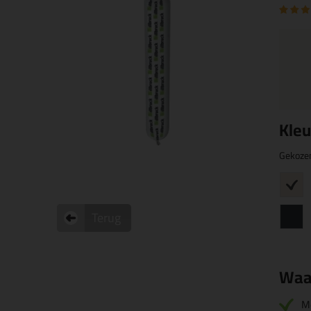
Kleu
Gekoze
Terug
Waa
M