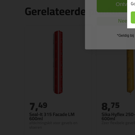
Go
Gerelateerde producte
Ontvang
Nee, ik
*Geldig bi
7,
8,
49
75
Seal-It 315 Facade LM
Sika Hyflex 250
600ml
600ml
afdichtingskit voor gevels en
Zeer flexibele gevel
vloeren