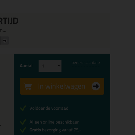
RTIJD
...
bereken aantal >
Aantal
In winkelwagen
Voldoende voorraad
Alleen online beschikbaar
x
Gratis
bezorging vanaf 75,-