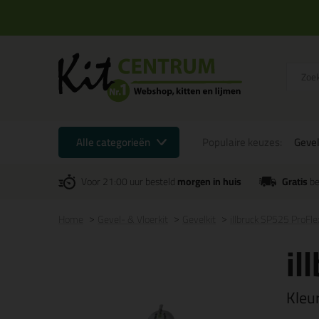
Alle categorieën
Populaire keuzes:
Gevel
Voor 21:00 uur besteld
morgen in huis
Gratis
be
Home
Gevel- & Vloerkit
Gevelkit
illbruck SP525 ProFl
il
Kleu