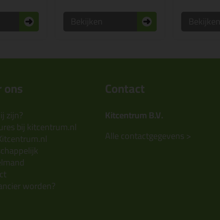
Bekijken
Bekijke
 ons
Contact
j zijn?
Kitcentrum B.V.
res bij kitcentrum.nl
Alle contactgegevens >
Kitcentrum.nl
chappelijk
elmand
ct
ancier worden?