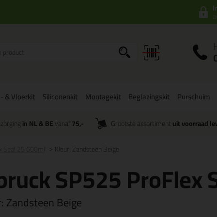
I
a
- & Vloerkit
Siliconenkit
Montagekit
Beglazingskit
Purschuim
zorging
in NL & BE
vanaf
75,-
Grootste assortiment
uit voorraad le
ex Seal 25 600ml
Kleur: Zandsteen Beige
lbruck SP525 ProFlex 
r:
Zandsteen Beige