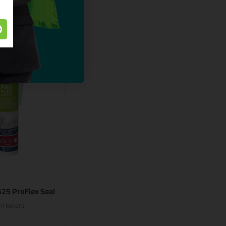
525 ProFlex Seal
l kokers