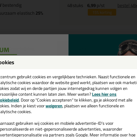
V
bestendig
48
stuks
6,99
p/st
bestel 48
uurzaam elastisch
25%
15%
korting
Omschrijving
Video
S
ookies
llbruck SP525 ProFlex Seal 25 6
een
cadeau 💚
tcentrum gebruikt cookies en vergelijkbare technieken. Naast functionele en
k je kit in een specifieke kleur? Gevonden! Deze gevelkit illbruck SP525
alytische cookies waardoor de website goed werkt, plaatsen we ook market
gebruiken voor verschillende toepassingen. Een duurzame en veelzijdige k
okies zodat wij en derde partijen jouw internetgedrag kunnen volgen en
passende kleur zoekt met gegarandeerd een topresultaat. Bestel de ill
rsoonlijke content kunnen laten zien. Meer weten?
Lees hier ons
ge vandaag nog! Op voorraad en op werkdagen besteld = morgen in huis
e nieuwsbrief en ontvang een
okiebeleid
. Door op "Cookies accepteren" te klikken, ga je akkoord met alle
v. €35,-
bij je eerste bestelling!
okies. Indien je kiest voor
weigeren
, plaatsen we alleen functionele en
 je meer weten over de toepassing en kenmerken van dit product?
Lees 
alytische cookies.
arnaast gebruiken wij cookies en mobiele advertentie-ID’s voor
personaliseerde en niet-gepersonaliseerde advertenties, waaronder
vertentiepersonalisatie via partners zoals Google. Meer informatie over hoe