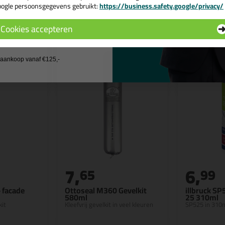
ogle persoonsgegevens gebruikt:
https://business.safety.google/privacy/
n
 de actiecode ›
Cookies accepteren
 wil geen cadeau
j aankoop vanaf €125,-
7,
6,
65
99
- facade
Ottoseal M360 Gevelkit
illbruck SP
580ml
25 310ml
kit
Kleefvrij gevelkit in veel kleuren
SP525 in 310m