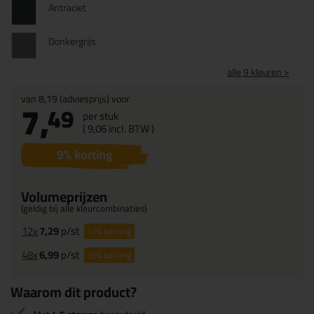
Antraciet
Donkergrijs
alle 9 kleuren >
van
8,19
(adviesprijs) voor
7,
49
per stuk
(
9,
06
incl. BTW )
9
% korting
Volumeprijzen
(geldig bij alle kleurcombinaties)
12x
7,29
p/st
11%
korting
48x
6,99
p/st
15%
korting
Waarom dit product?