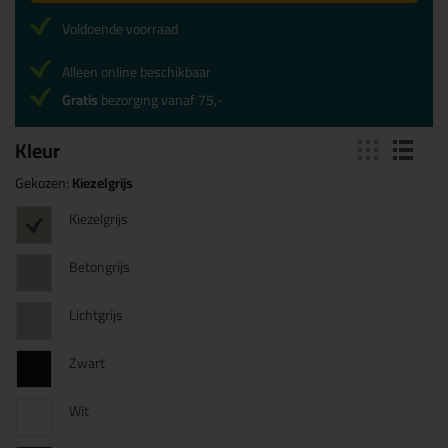
Voldoende voorraad
Alleen online beschikbaar
Gratis
bezorging vanaf 75,-
Kleur
Gekozen:
Kiezelgrijs
Kiezelgrijs
Betongrijs
Lichtgrijs
Zwart
Wit