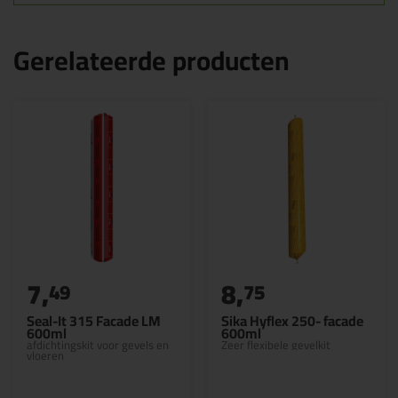
Gerelateerde producten
7,
8,
49
75
Seal-It 315 Facade LM
Sika Hyflex 250- facade
600ml
600ml
afdichtingskit voor gevels en
Zeer flexibele gevelkit
vloeren