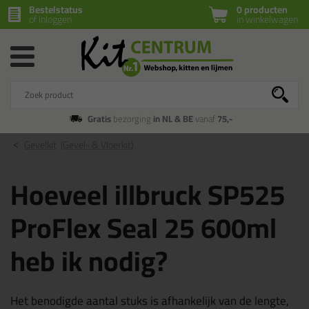
Bestelstatus
0 producten
of inloggen
in winkelwagen
Gratis
bezorging
in NL & BE
vanaf
75,-
Gevelkit
(Gevel- & Vloerkit)
Hoeveel illbruck SP525
ProFlex Seal 25 600ml
heb ik nodig?
Het benodigde aantal stuks is afhankelijk van de lengte,