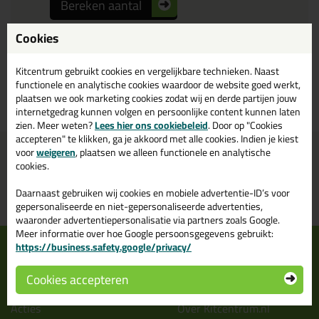
Bereken aantal
Cookies
Kitcentrum gebruikt cookies en vergelijkbare technieken. Naast
functionele en analytische cookies waardoor de website goed werkt,
Bekijk product
plaatsen we ook marketing cookies zodat wij en derde partijen jouw
internetgedrag kunnen volgen en persoonlijke content kunnen laten
zien. Meer weten?
Lees hier ons cookiebeleid
. Door op "Cookies
accepteren" te klikken, ga je akkoord met alle cookies. Indien je kiest
voor
weigeren
, plaatsen we alleen functionele en analytische
Voor 21:00 uur besteld
Gratis
bezorging in
NL & BE
morgen in huis
vanaf
75,-
cookies.
Grootste assortiment
PostNL afhaalpunt: kies zelf
Daarnaast gebruiken wij cookies en mobiele advertentie-ID’s voor
uit voorraad leverbaar
wanneer je afhaalt
gepersonaliseerde en niet-gepersonaliseerde advertenties,
waaronder advertentiepersonalisatie via partners zoals Google.
Meer informatie over hoe Google persoonsgegevens gebruikt:
Informatie
Over ons
https://business.safety.google/privacy/
Tips en tricks
Wie wij zijn?
Cookies accepteren
Keuzehulpen
Vacatures bij kitcentrum.nl
Acties
Over Kitcentrum.nl