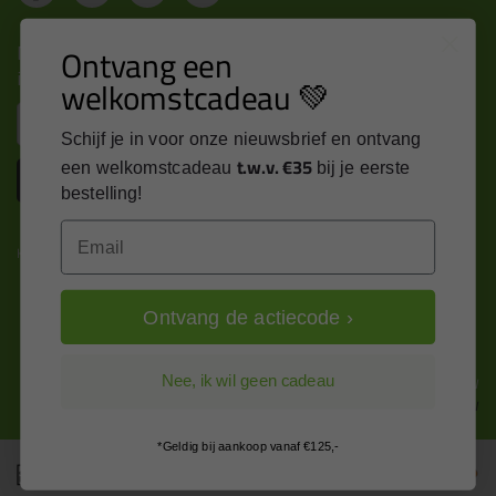
Nieuws, tips en exclusieve deals rechtstreeks in je
Ontvang een
inbox
welkomstcadeau 💚
Email
Schijf je in voor onze nieuwsbrief en ontvang
t.w.v. €35
een welkomstcadeau
bij je eerste
Inschrijven
bestelling!
Email
Kitcentrum is trots op:
Ontvang de actiecode ›
Alle prijzen zijn in EURO en excl. 21% BTW
Nee, ik wil geen cadeau
wijzig naar incl. BTW
*Geldig bij aankoop vanaf €125,-