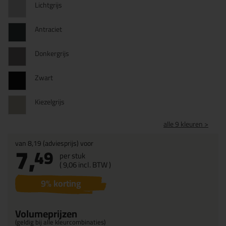
Lichtgrijs
Antraciet
Donkergrijs
Zwart
Kiezelgrijs
alle 9 kleuren >
van
8,19
(adviesprijs) voor
7,
49
per stuk
(
9,
06
incl. BTW )
9
% korting
Volumeprijzen
(geldig bij alle kleurcombinaties)