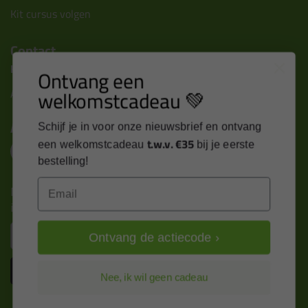
Kit cursus volgen
Contact
Kitcentrum B.V.
Ontvang een
welkomstcadeau 💚
Alle contactgegevens >
Altijd op de hoogte blijven?
Schijf je in voor onze nieuwsbrief en ontvang
t.w.v. €35
een welkomstcadeau
bij je eerste
bestelling!
Email
Nieuws, tips en exclusieve deals rechtstreeks in je
inbox
Email
Ontvang de actiecode ›
Inschrijven
Nee, ik wil geen cadeau