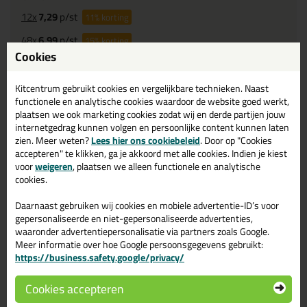
12x
7,29
p/st
11%
korting
48x
6,99
p/st
15%
korting
Cookies
Waarom dit product?
Kitcentrum gebruikt cookies en vergelijkbare technieken. Naast
Met
4.5 sterren
beoordeeld
functionele en analytische cookies waardoor de website goed werkt,
plaatsen we ook marketing cookies zodat wij en derde partijen jouw
UV
bestendig
internetgedrag kunnen volgen en persoonlijke content kunnen laten
Duurzaam elastisch
25%
zien. Meer weten?
Lees hier ons cookiebeleid
. Door op "Cookies
accepteren" te klikken, ga je akkoord met alle cookies. Indien je kiest
voor
weigeren
, plaatsen we alleen functionele en analytische
Omschrijving
cookies.
Video
Specificaties
Reviews (2)
Daarnaast gebruiken wij cookies en mobiele advertentie-ID’s voor
illbruck SP525 ProFlex
Reviews voor:
gepersonaliseerde en niet-gepersonaliseerde advertenties,
waaronder advertentiepersonalisatie via partners zoals Google.
Seal 25 600ml
Meer informatie over hoe Google persoonsgegevens gebruikt:
https://business.safety.google/privacy/
Dit product wordt beoordeeld met
sterren,
gebaseerd op
2
reviews
Cookies accepteren