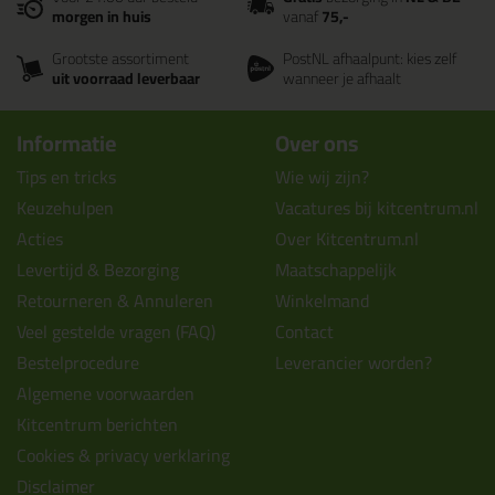
morgen in huis
vanaf
75,-
Grootste assortiment
PostNL afhaalpunt: kies zelf
uit voorraad leverbaar
wanneer je afhaalt
Informatie
Over ons
Tips en tricks
Wie wij zijn?
Keuzehulpen
Vacatures bij kitcentrum.nl
Acties
Over Kitcentrum.nl
Levertijd & Bezorging
Maatschappelijk
Retourneren & Annuleren
Winkelmand
Veel gestelde vragen (FAQ)
Contact
Bestelprocedure
Leverancier worden?
Algemene voorwaarden
Kitcentrum berichten
Cookies & privacy verklaring
Disclaimer