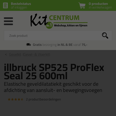
Bestelstatus
0 producten
of inloggen
in winkelwagen
Gratis
bezorging
in NL & BE
vanaf
75,-
Gevelkit
(Gevel- & Vloerkit)
illbruck SP525 ProFlex
Seal 25 600ml
Elastische geveldilatatiekit geschikt voor de
afdichting van aansluit- en bewegingsvoegen
2 productbeoordelingen