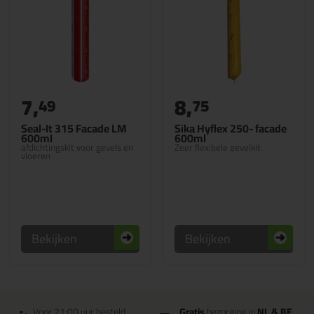
7,
8,
49
75
Seal-It 315 Facade LM
Sika Hyflex 250- facade
600ml
600ml
afdichtingskit voor gevels en
Zeer flexibele gevelkit
vloeren
Bekijken
Bekijken
Voor 21:00 uur besteld
Gratis
bezorging in
NL & BE