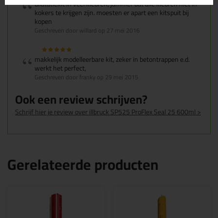
dilatatiekit in veel kleuren, jammer dat alle kleuren niet in
kokers te krijgen zijn. moesten er apart een kitspuit bij
kopen
Geschreven door willard op 27 mei 2016
makkelijk modelleerbare kit, zeker in betontrappen e.d.
werkt het perfect,
Geschreven door franky op 29 mei 2015
Ook een review schrijven?
Schrijf hier je review over illbruck SP525 ProFlex Seal 25 600ml >
Gerelateerde producten