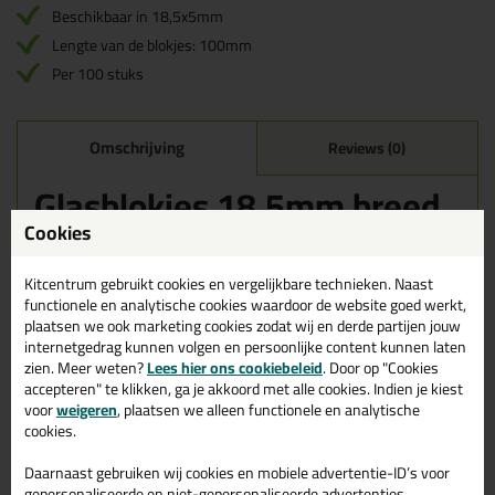
Beschikbaar in 18,5x5mm
Lengte van de blokjes: 100mm
Per 100 stuks
Omschrijving
Reviews (0)
Glasblokjes 18,5mm breed
- 100 stuks in 1mm dik (wit)
Cookies
Bestel de Glasblokjes 18,5mm breed - 100 stuks in 1mm dik (wit)
Kitcentrum gebruikt cookies en vergelijkbare technieken. Naast
vandaag nog! Vandaag besteld = morgen in huis.
functionele en analytische cookies waardoor de website goed werkt,
plaatsen we ook marketing cookies zodat wij en derde partijen jouw
Wil je meer weten over de toepassing en kenmerken van dit
internetgedrag kunnen volgen en persoonlijke content kunnen laten
product?
Lees alles over dit product >
zien. Meer weten?
Lees hier ons cookiebeleid
. Door op "Cookies
accepteren" te klikken, ga je akkoord met alle cookies. Indien je kiest
voor
weigeren
, plaatsen we alleen functionele en analytische
cookies.
Gerelateerde producten
Daarnaast gebruiken wij cookies en mobiele advertentie-ID’s voor
gepersonaliseerde en niet-gepersonaliseerde advertenties,