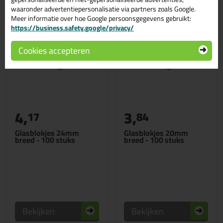
waaronder advertentiepersonalisatie via partners zoals Google.
Meer informatie over hoe Google persoonsgegevens gebruikt:
https://business.safety.google/privacy/
Cookies accepteren
4,
3,
17
84
Glasblokjes 24mm
Glasblokjes 20mm
breed - 100 stuks
breed - 100 stuks
Bekijken
Bekijken