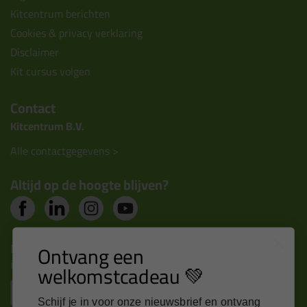
Kitcentrum berichten
Cookies & privacy verklaring
Disclaimer
Kit cursus volgen
Contact
Kitcentrum B.V.
Alle contactgegevens >
Altijd op de hoogte blijven?
Nieuws, tips en exclusieve deals rechtstreeks in je
Ontvang een
inbox
welkomstcadeau 💚
Email
Schijf je in voor onze nieuwsbrief en ontvang