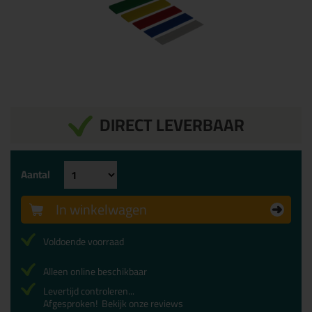
DIRECT LEVERBAAR
Aantal
In winkelwagen
Voldoende voorraad
Alleen online beschikbaar
Levertijd controleren...
Afgesproken!
Bekijk onze reviews