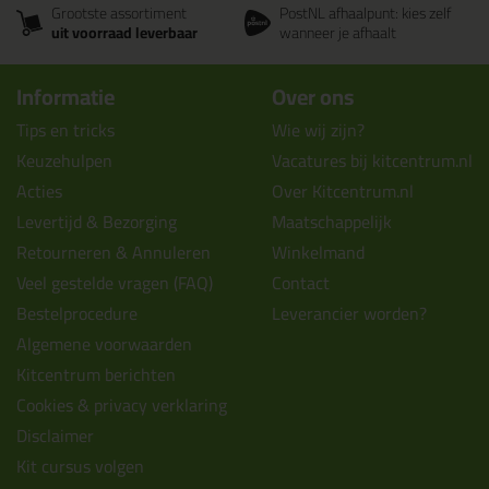
Grootste assortiment
PostNL afhaalpunt: kies zelf
uit voorraad leverbaar
wanneer je afhaalt
Informatie
Over ons
Tips en tricks
Wie wij zijn?
Keuzehulpen
Vacatures bij kitcentrum.nl
Acties
Over Kitcentrum.nl
Levertijd & Bezorging
Maatschappelijk
Retourneren & Annuleren
Winkelmand
Veel gestelde vragen (FAQ)
Contact
Bestelprocedure
Leverancier worden?
Algemene voorwaarden
Kitcentrum berichten
Cookies & privacy verklaring
Disclaimer
Kit cursus volgen