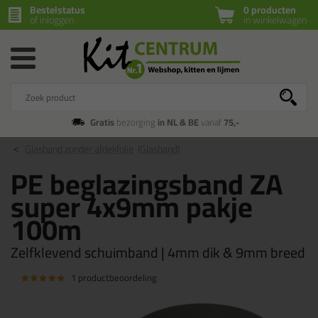
Bestelstatus
0 producten
of inloggen
in winkelwagen
Gratis
bezorging
in NL & BE
vanaf
75,-
Glasband zonder afdekfolie
(Glasband)
PE beglazingsband ZA
super 4x9mm pakje
100m
Zelfklevend schuimband | 4mm dik & 9mm breed
1 productbeoordeling