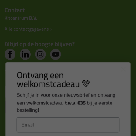
Contact
Kitcentrum B.V.
Alle contactgegevens >
Altijd op de hoogte blijven?
Ontvang een
Nieuws, tips en exclusieve deals rechtstreeks in je
inbox
welkomstcadeau 💚
Email
Schijf je in voor onze nieuwsbrief en ontvang
t.w.v. €35
een welkomstcadeau
bij je eerste
Inschrijven
bestelling!
Email
Kitcentrum is trots op: