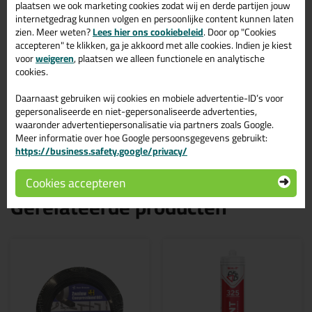
Dit product wordt beoordeeld met
sterren,
plaatsen we ook marketing cookies zodat wij en derde partijen jouw
gebaseerd op
1
review
internetgedrag kunnen volgen en persoonlijke content kunnen laten
zien. Meer weten?
Lees hier ons cookiebeleid
. Door op "Cookies
accepteren" te klikken, ga je akkoord met alle cookies. Indien je kiest
Prima band plakt goed.
voor
weigeren
, plaatsen we alleen functionele en analytische
Geschreven door André op 12 oktober 2023
cookies.
Ook een review schrijven?
Daarnaast gebruiken wij cookies en mobiele advertentie-ID’s voor
gepersonaliseerde en niet-gepersonaliseerde advertenties,
Schrijf hier je review over PE beglazingsband ZA super 4x9mm
waaronder advertentiepersonalisatie via partners zoals Google.
pakje 100m >
Meer informatie over hoe Google persoonsgegevens gebruikt:
https://business.safety.google/privacy/
Cookies accepteren
Gerelateerde producten