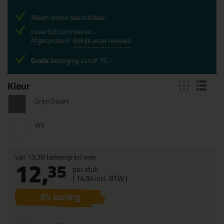
Alleen online beschikbaar
Levertijd controleren...
Afgesproken!
Bekijk onze reviews
Gratis
bezorging vanaf 75,-
Kleur
Grijs/Zwart
Wit
van
13,38
(adviesprijs) voor
12,
35
per stuk
(
14,
94
incl. BTW )
8
% korting