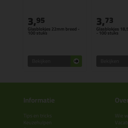
3,
3,
95
73
Glasblokjes 22mm breed -
Glasblokjes 18
100 stuks
- 100 stuks
Bekijken
Bekijken
Informatie
Over
Tips en tricks
Wie wi
Keuzehulpen
Vacatu