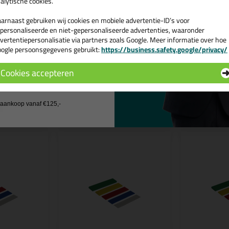
alytische cookies.
genschappen Glasblokjes 15mm breed - 100
arnaast gebruiken wij cookies en mobiele advertentie-ID’s voor
nmerk
Glasblokjes
personaliseerde en niet-gepersonaliseerde advertenties, waaronder
vertentiepersonalisatie via partners zoals Google. Meer informatie over hoe
edte
15mm
ogle persoonsgegevens gebruikt:
https://business.safety.google/privacy/
 de actiecode ›
Cookies accepteren
 wil geen cadeau
n
j aankoop vanaf €125,-