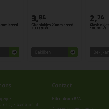
3,
2,
84
74
,5mm breed
Glasblokjes 20mm breed -
Glasblokje
100 stuks
100 stuks
Bekijken
Bekijke
 ons
Contact
j zijn?
Kitcentrum B.V.
res bij kitcentrum.nl
Alle contactgegevens >