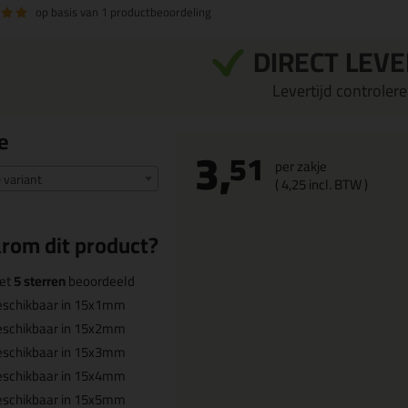
op basis van
1 productbeoordeling
DIRECT LEV
Levertijd controleren
e
3,
51
per zakje
e variant
(
4,
25
incl. BTW )
rom dit product?
et
5 sterren
beoordeeld
eschikbaar in 15x1mm
eschikbaar in 15x2mm
eschikbaar in 15x3mm
eschikbaar in 15x4mm
eschikbaar in 15x5mm