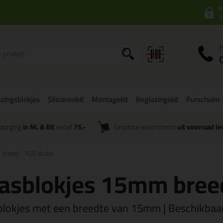
I
a
zingsblokjes
Siliconenkit
Montagekit
Beglazingskit
Purschuim
zorging
in NL & BE
vanaf
75,-
Grootste assortiment
uit voorraad le
breed - 100 stuks
asblokjes 15mm breed
blokjes met een breedte van 15mm | Beschikbaa