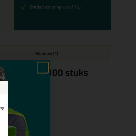
Gratis
bezorging vanaf 75,-
Reviews (1)
5mm breed - 100 stuks
ing