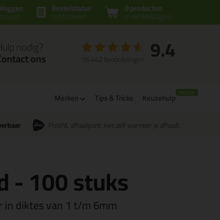
nloggen
Bestelstatus
0 producten
ccount
controleren
in winkelwagen
9.4
Hulp nodig?
Contact ons
16.442 beoordelingen
Merken
Tips & Tricks
Keuzehulp
verbaar
PostNL afhaalpunt: kies zelf wanneer je afhaalt
 - 100 stuks
r in diktes van 1 t/m 6mm