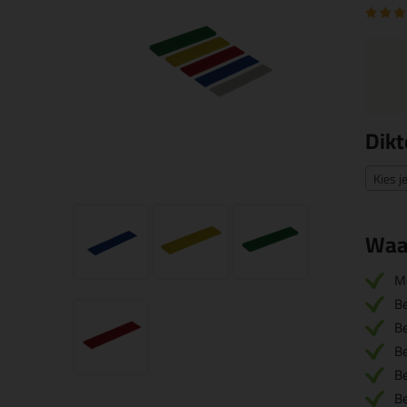
Dikt
Kies j
Waa
M
B
B
B
B
B