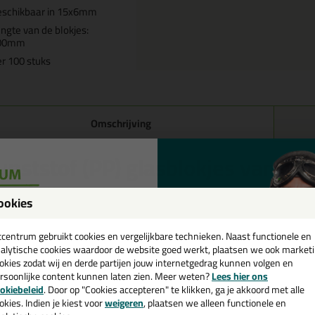
eschikbaar in 15x6mm
ngte van de blokjes:
00mm
r 100 stuks
Omschrijving
unststof (PP) glasblokjes van 1
tstof glasblokjes voor beglazingen volgens de laatste richtlijnen.
ookies
een
merken
Deze glasblokjes worden per 100 geleverd
cadeau 💚
tcentrum gebruikt cookies en vergelijkbare technieken. Naast functionele en
Deze glasblokjes hebben een lengte van 100mm
alytische cookies waardoor de website goed werkt, plaatsen we ook market
Deze glasblokjes hebben een breedte van 15mm
okies zodat wij en derde partijen jouw internetgedrag kunnen volgen en
rsoonlijke content kunnen laten zien. Meer weten?
Lees hier ons
De dikte van de glasblokjes zijn te kiezen
e nieuwsbrief en ontvang een
okiebeleid
. Door op "Cookies accepteren" te klikken, ga je akkoord met alle
Beschikbaar in diktes van 1 t/m 6mm
v. €35,-
bij je eerste bestelling!
okies. Indien je kiest voor
weigeren
, plaatsen we alleen functionele en
Deze glasblokjes zijn van kunststof (polypropyleen)