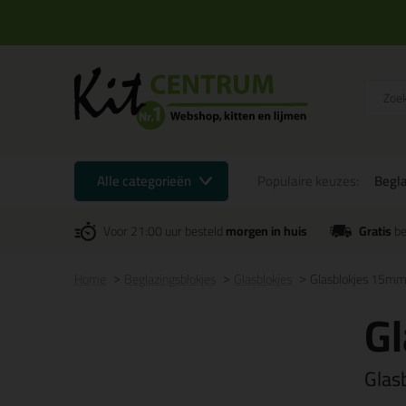
Alle categorieën
Populaire keuzes:
Begla
Voor 21:00 uur besteld
morgen in huis
Gratis
be
Home
Beglazingsblokjes
Glasblokjes
Glasblokjes 15mm 
Gl
Glas