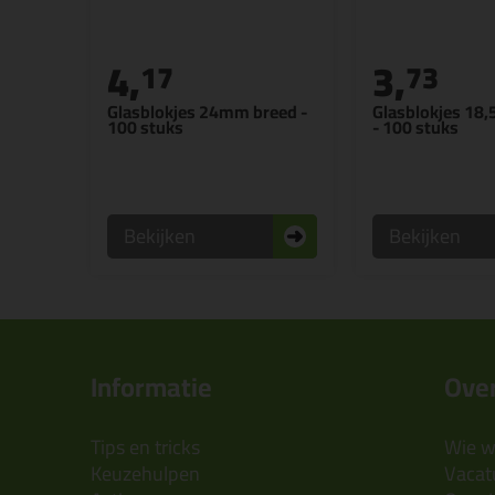
4,
3,
17
73
Glasblokjes 24mm breed -
Glasblokjes 18
100 stuks
- 100 stuks
Bekijken
Bekijken
Informatie
Over
Tips en tricks
Wie wi
Keuzehulpen
Vacatu