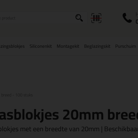
I
a
zingsblokjes
Siliconenkit
Montagekit
Beglazingskit
Purschuim
zorging
in NL & BE
vanaf
75,-
Grootste assortiment
uit voorraad le
breed - 100 stuks
asblokjes 20mm breed
blokjes met een breedte van 20mm | Beschikbaa