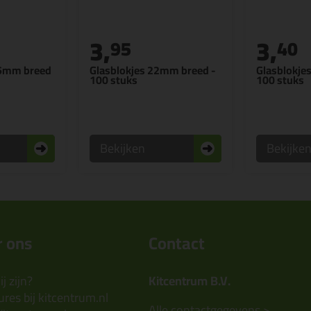
3,
3,
95
40
,5mm breed
Glasblokjes 22mm breed -
Glasblokje
100 stuks
100 stuks
Bekijken
Bekijke
 ons
Contact
j zijn?
Kitcentrum B.V.
res bij kitcentrum.nl
Alle contactgegevens >