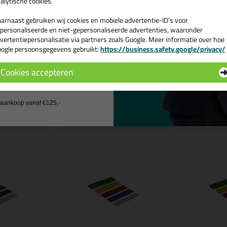
alytische cookies.
genschappen Glasblokjes 20mm breed - 100
arnaast gebruiken wij cookies en mobiele advertentie-ID’s voor
nmerk
Glasblokjes
personaliseerde en niet-gepersonaliseerde advertenties, waaronder
vertentiepersonalisatie via partners zoals Google. Meer informatie over hoe
edte
20mm
ogle persoonsgegevens gebruikt:
https://business.safety.google/privacy/
 de actiecode ›
Cookies accepteren
 wil geen cadeau
n
j aankoop vanaf €125,-