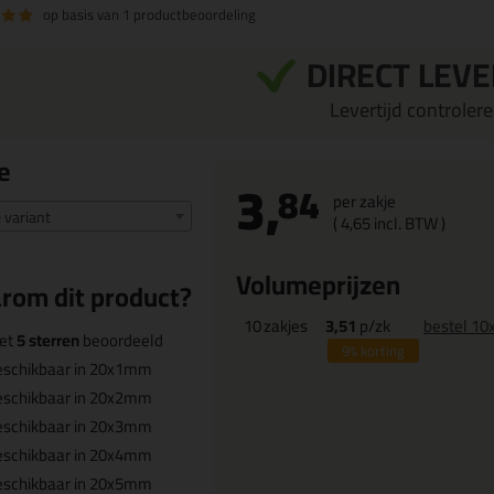
op basis van
1 productbeoordeling
DIRECT LEV
Levertijd controleren
e
3,
84
per zakje
e variant
(
4,
65
incl. BTW )
Volumeprijzen
rom dit product?
10
zakjes
3,51
p/zk
bestel 10
et
5 sterren
beoordeeld
9%
korting
eschikbaar in 20x1mm
eschikbaar in 20x2mm
eschikbaar in 20x3mm
eschikbaar in 20x4mm
eschikbaar in 20x5mm