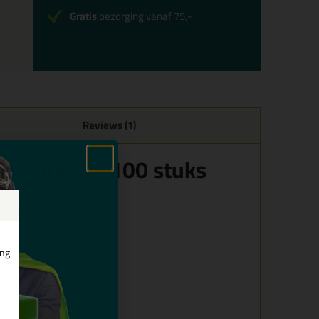
Gratis
bezorging vanaf 75,-
Reviews (1)
0mm breed - 100 stuks
ing