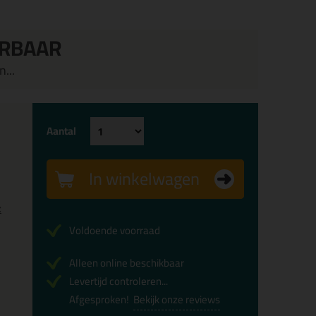
ERBAAR
...
Aantal
In winkelwagen
x
Voldoende voorraad
Alleen online beschikbaar
Levertijd controleren...
Afgesproken!
Bekijk onze reviews