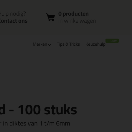
nloggen
Bestelstatus
0 producten
ccount
controleren
in winkelwagen
Hulp nodig?
0 producten
Contact ons
in winkelwagen
Merken
Tips & Tricks
Keuzehulp
verbaar
PostNL afhaalpunt: kies zelf wanneer je afhaalt
 - 100 stuks
r in diktes van 1 t/m 6mm