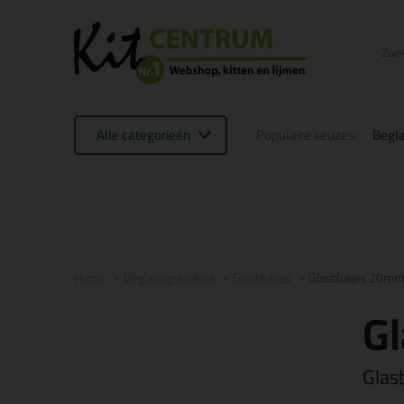
Alle categorieën
Populaire keuzes:
Begla
Voor 21:00 uur besteld
morgen in huis
Gratis
be
Home
Beglazingsblokjes
Glasblokjes
Glasblokjes 20mm 
Gl
Glas