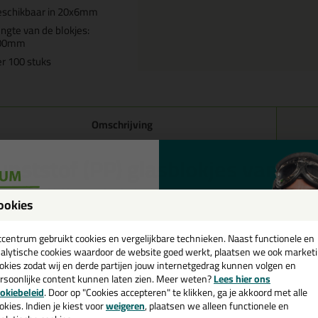
eschikbaar in 20x6mm
ngte van de blokjes:
00mm
r 100 stuks
Omschrijving
unststof (PP) glasblokjes van 2
tstof glasblokjes voor beglazingen volgens de laatste richtlijnen.
ookies
een
merken
Deze glasblokjes worden per 100 geleverd
cadeau 💚
tcentrum gebruikt cookies en vergelijkbare technieken. Naast functionele en
Deze glasblokjes hebben een lengte van 100mm
alytische cookies waardoor de website goed werkt, plaatsen we ook market
Deze glasblokjes hebben een breedte van 20mm
okies zodat wij en derde partijen jouw internetgedrag kunnen volgen en
rsoonlijke content kunnen laten zien. Meer weten?
Lees hier ons
De dikte van de glasblokjes zijn te kiezen
e nieuwsbrief en ontvang een
okiebeleid
. Door op "Cookies accepteren" te klikken, ga je akkoord met alle
Beschikbaar in diktes van 1 t/m 6mm
v. €35,-
bij je eerste bestelling!
okies. Indien je kiest voor
weigeren
, plaatsen we alleen functionele en
Deze glasblokjes zijn van kunststof (polypropyleen)