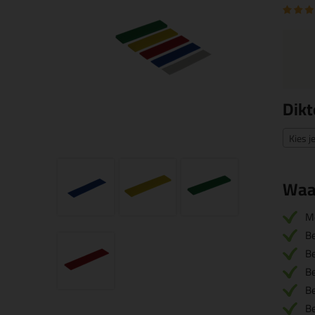
Dikt
Kies j
Waa
M
B
B
B
B
B