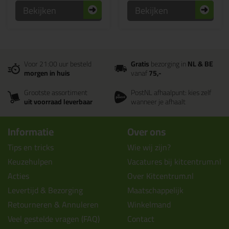
Bekijken
Bekijken
Voor 21:00 uur besteld
Gratis
bezorging in
NL & BE
morgen in huis
vanaf
75,-
Grootste assortiment
PostNL afhaalpunt: kies zelf
uit voorraad leverbaar
wanneer je afhaalt
Informatie
Over ons
Tips en tricks
Wie wij zijn?
Keuzehulpen
Vacatures bij kitcentrum.nl
Acties
Over Kitcentrum.nl
Levertijd & Bezorging
Maatschappelijk
Retourneren & Annuleren
Winkelmand
Veel gestelde vragen (FAQ)
Contact