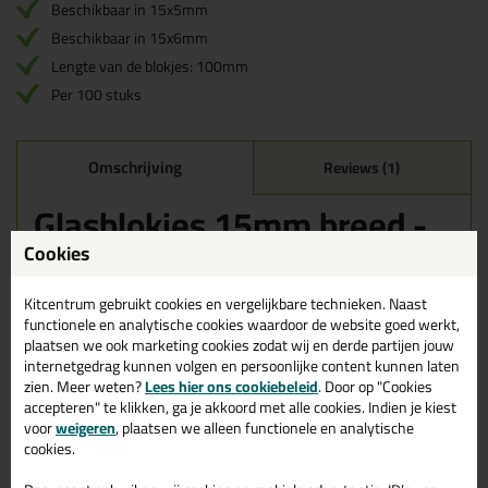
Beschikbaar in 15x5mm
Beschikbaar in 15x6mm
Lengte van de blokjes: 100mm
Per 100 stuks
Omschrijving
Reviews (1)
Glasblokjes 15mm breed -
100 stuks in 5mm dik
Cookies
(groen)
Kitcentrum gebruikt cookies en vergelijkbare technieken. Naast
Bestel de Glasblokjes 15mm breed - 100 stuks in 5mm dik
functionele en analytische cookies waardoor de website goed werkt,
(groen) vandaag nog! Vandaag besteld = morgen in huis.
plaatsen we ook marketing cookies zodat wij en derde partijen jouw
internetgedrag kunnen volgen en persoonlijke content kunnen laten
Wil je meer weten over de toepassing en kenmerken van dit
zien. Meer weten?
Lees hier ons cookiebeleid
. Door op "Cookies
product?
Lees alles over dit product >
accepteren" te klikken, ga je akkoord met alle cookies. Indien je kiest
voor
weigeren
, plaatsen we alleen functionele en analytische
cookies.