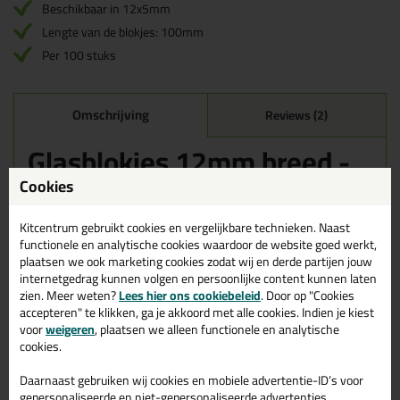
Beschikbaar in 12x5mm
Lengte van de blokjes: 100mm
Per 100 stuks
Omschrijving
Reviews (2)
Glasblokjes 12mm breed -
100 stuks in 1mm dik (wit)
Cookies
Bestel de Glasblokjes 12mm breed - 100 stuks in 1mm dik (wit)
vandaag nog! Vandaag besteld = morgen in huis.
Kitcentrum gebruikt cookies en vergelijkbare technieken. Naast
functionele en analytische cookies waardoor de website goed werkt,
Wil je meer weten over de toepassing en kenmerken van dit
plaatsen we ook marketing cookies zodat wij en derde partijen jouw
product?
Lees alles over dit product >
internetgedrag kunnen volgen en persoonlijke content kunnen laten
zien. Meer weten?
Lees hier ons cookiebeleid
. Door op "Cookies
accepteren" te klikken, ga je akkoord met alle cookies. Indien je kiest
voor
weigeren
, plaatsen we alleen functionele en analytische
cookies.
Gerelateerde producten
Daarnaast gebruiken wij cookies en mobiele advertentie-ID’s voor
gepersonaliseerde en niet-gepersonaliseerde advertenties,