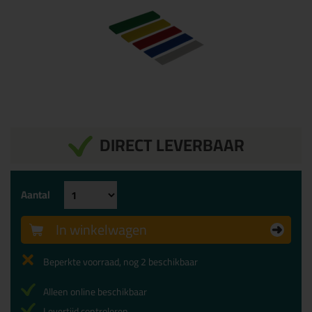
DIRECT LEVERBAAR
Aantal
In winkelwagen
Beperkte voorraad, nog 2 beschikbaar
Alleen online beschikbaar
Levertijd controleren...