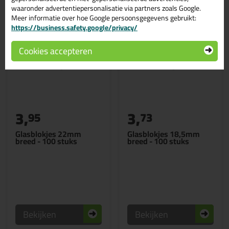
waaronder advertentiepersonalisatie via partners zoals Google.
Meer informatie over hoe Google persoonsgegevens gebruikt:
https://business.safety.google/privacy/
Cookies accepteren
3,
3,
95
73
Glasblokjes 22mm
Glasblokjes 18,5mm
breed - 100 stuks
breed - 100 stuks
Bekijken
Bekijken