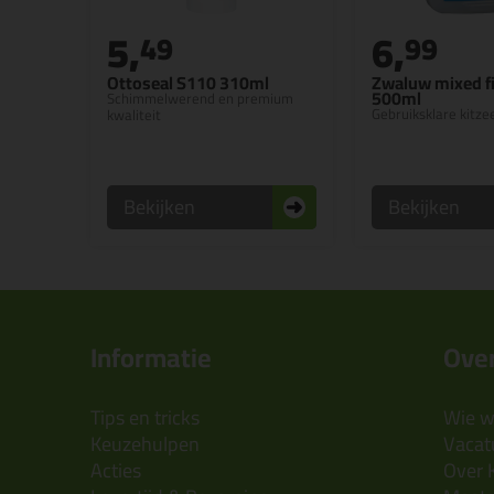
5,
6,
49
99
Ottoseal S110 310ml
Zwaluw mixed f
500ml
Schimmelwerend en premium
Gebruiksklare kitze
kwaliteit
Bekijken
Bekijken
Informatie
Over
Tips en tricks
Wie wi
Keuzehulpen
Vacatu
Acties
Over 