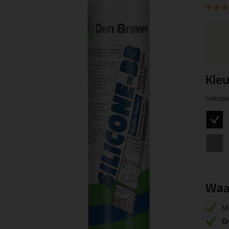
Kleu
Gekoze
Waa
M
Gr