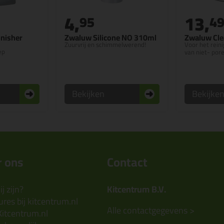
4,
13,
95
4
inisher
Zwaluw Silicone NO 310ml
Zwaluw Cle
Zuurvrij en schimmelwerend!
Voor het rein
ep
van niet- po
Bekijken
Bekijke
 ons
Contact
j zijn?
Kitcentrum B.V.
res bij kitcentrum.nl
Alle contactgegevens >
Kitcentrum.nl