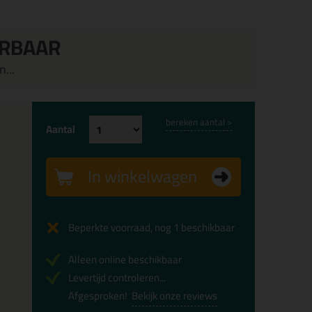
ERBAAR
...
bereken aantal >
Aantal
In winkelwagen
Beperkte voorraad, nog 1 beschikbaar
Alleen online beschikbaar
Levertijd controleren...
Afgesproken!
Bekijk onze reviews