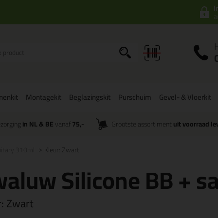
I
a
onenkit
Montagekit
Beglazingskit
Purschuim
Gevel- & Vloerkit
zorging
in NL & BE
vanaf
75,-
Grootste assortiment
uit voorraad le
nitary 310ml
Kleur: Zwart
aluw Silicone BB + s
r:
Zwart