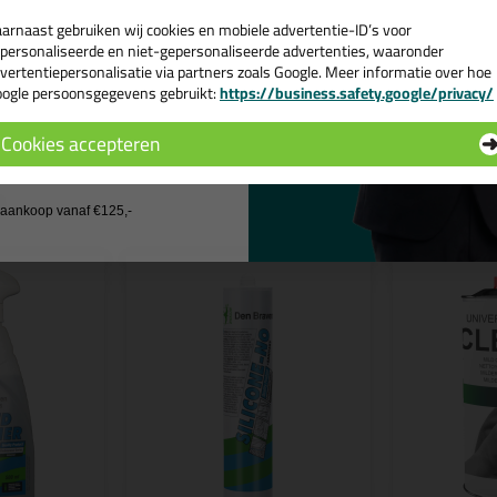
e volgende blogs wordt dit product gebruikt:
arnaast gebruiken wij cookies en mobiele advertentie-ID’s voor
Heb ik een primer nodig voor mijn Zwaluw of Den Braven kit?
personaliseerde en niet-gepersonaliseerde advertenties, waaronder
Zuurvrije siliconenkit, wat is dat?
vertentiepersonalisatie via partners zoals Google. Meer informatie over hoe
ogle persoonsgegevens gebruikt:
https://business.safety.google/privacy/
 de actiecode ›
Cookies accepteren
 wil geen cadeau
n
j aankoop vanaf €125,-