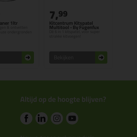
7,
9
99
aner 1ltr
Kitcentrum Kitspatel
Multitool - By Fugenfux
igen & ontvetten
Dé 6 in 1 kitspatel, voor super
reuze ondergronden
strakke kitvoegen!
n
Bekijken
Altijd op de hoogte blijven?