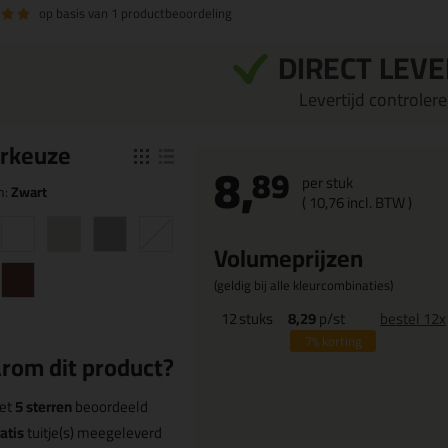
op basis van
1 productbeoordeling
DIRECT LEV
Levertijd controleren
r
keuze
8,
89
per stuk
n:
Zwart
(
10,
76
incl. BTW )
Volumeprijzen
(geldig bij alle kleurcombinaties)
12
stuks
8,29
p/st
bestel 12x
7%
korting
rom dit product?
et
5 sterren
beoordeeld
atis
tuitje(s) meegeleverd