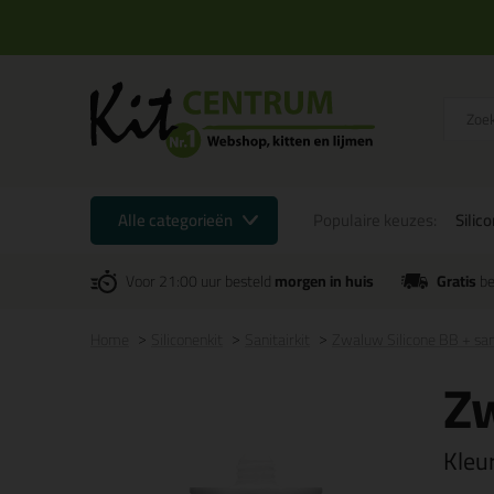
Alle categorieën
Populaire keuzes:
Silic
Voor 21:00 uur besteld
morgen in huis
Gratis
be
Home
Siliconenkit
Sanitairkit
Zwaluw Silicone BB + sa
Zw
Kleu