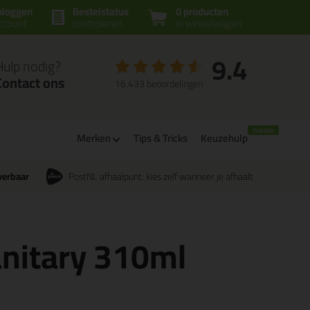
nloggen
Bestelstatus
0 producten
ccount
controleren
in winkelwagen
9.4
Hulp nodig?
Contact ons
16.433 beoordelingen
Merken
Tips & Tricks
Keuzehulp
verbaar
PostNL afhaalpunt: kies zelf wanneer je afhaalt
anitary 310ml