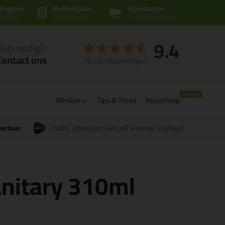
nloggen
Bestelstatus
0 producten
ccount
controleren
in winkelwagen
9.4
Hulp nodig?
Contact ons
16.430 beoordelingen
Merken
Tips & Tricks
Keuzehulp
verbaar
PostNL afhaalpunt: kies zelf wanneer je afhaalt
anitary 310ml