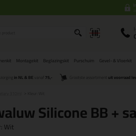
I
a
onenkit
Montagekit
Beglazingskit
Purschuim
Gevel- & Vloerkit
zorging
in NL & BE
vanaf
75,-
Grootste assortiment
uit voorraad le
nitary 310ml
Kleur: Wit
aluw Silicone BB + s
r:
Wit