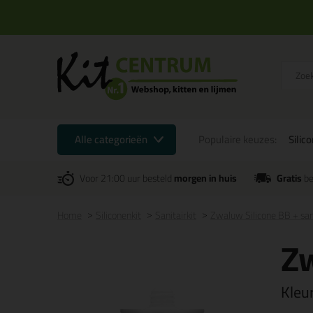
Alle categorieën
Populaire keuzes:
Silic
Voor 21:00 uur besteld
morgen in huis
Gratis
be
Home
Siliconenkit
Sanitairkit
Zwaluw Silicone BB + sa
Zw
Kleu