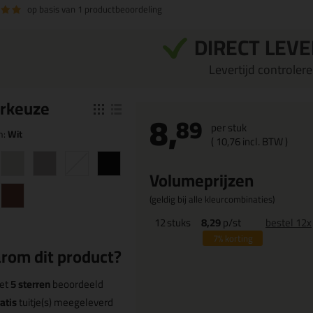
op basis van
1 productbeoordeling
DIRECT LEV
Levertijd controleren
r
keuze
8,
89
per stuk
n:
Wit
(
10,
76
incl. BTW )
Volumeprijzen
(geldig bij alle kleurcombinaties)
12
stuks
8,29
p/st
bestel 12x
7%
korting
rom dit product?
et
5 sterren
beoordeeld
atis
tuitje(s) meegeleverd