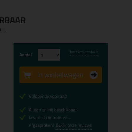
ERBAAR
...
bereken aantal >
Aantal
In winkelwagen
Voldoende voorraad
Alleen online beschikbaar
Levertijd controleren...
Afgesproken!
Bekijk onze reviews