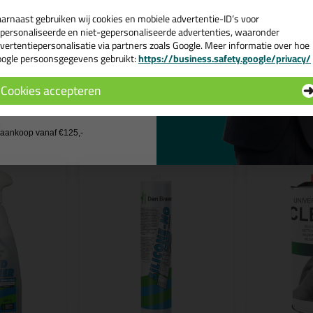
e volgende blogs wordt dit product gebruikt:
arnaast gebruiken wij cookies en mobiele advertentie-ID’s voor
Heb ik een primer nodig voor mijn Zwaluw of Den Braven kit?
personaliseerde en niet-gepersonaliseerde advertenties, waaronder
Zuurvrije siliconenkit, wat is dat?
vertentiepersonalisatie via partners zoals Google. Meer informatie over hoe
ogle persoonsgegevens gebruikt:
https://business.safety.google/privacy/
 de actiecode ›
Cookies accepteren
 wil geen cadeau
n
j aankoop vanaf €125,-