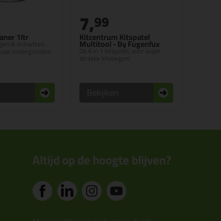
7,
9
99
aner 1ltr
Kitcentrum Kitspatel
Multitool - By Fugenfux
igen & ontvetten
Dé 6 in 1 kitspatel, voor super
reuze ondergronden
strakke kitvoegen!
n
Bekijken
Altijd op de hoogte blijven?