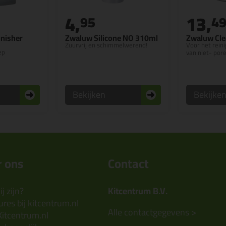
4,
13,
95
4
inisher
Zwaluw Silicone NO 310ml
Zwaluw Cle
Zuurvrij en schimmelwerend!
Voor het rein
ep
van niet- po
Bekijken
Bekijke
 ons
Contact
j zijn?
Kitcentrum B.V.
res bij kitcentrum.nl
Alle contactgegevens >
Kitcentrum.nl