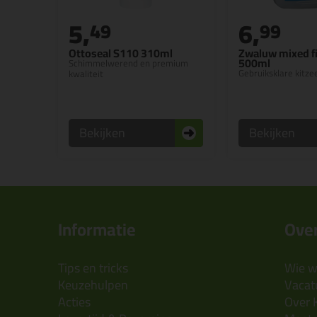
5,
6,
49
99
Ottoseal S110 310ml
Zwaluw mixed f
500ml
Schimmelwerend en premium
Gebruiksklare kitze
kwaliteit
Bekijken
Bekijken
Informatie
Over
Tips en tricks
Wie wi
Keuzehulpen
Vacatu
Acties
Over 