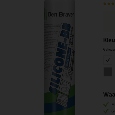
Kleu
Gekoze
Waa
M
Gr