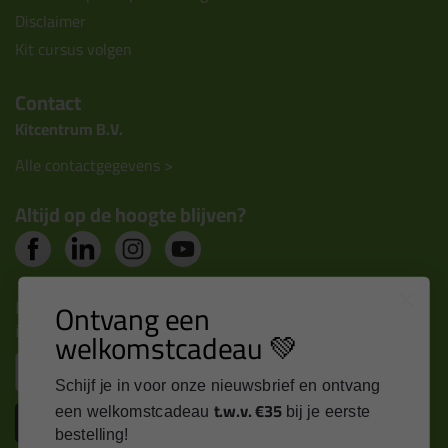
Disclaimer
Kit cursus volgen
Contact
Kitcentrum B.V.
Alle contactgegevens >
Altijd op de hoogte blijven?
Nieuws, tips en exclusieve deals rechtstreeks in je
Ontvang een
inbox
welkomstcadeau 💚
Email
Schijf je in voor onze nieuwsbrief en ontvang
t.w.v. €35
een welkomstcadeau
bij je eerste
Inschrijven
bestelling!