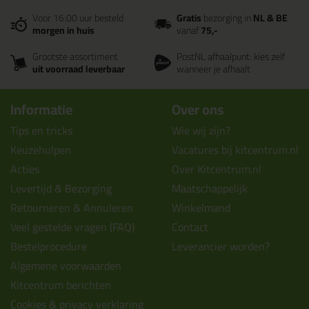
Voor 16:00 uur besteld
Gratis
bezorging in
NL & BE
morgen in huis
vanaf
75,-
Grootste assortiment
PostNL afhaalpunt: kies zelf
uit voorraad leverbaar
wanneer je afhaalt
Informatie
Over ons
Tips en tricks
Wie wij zijn?
Keuzehulpen
Vacatures bij kitcentrum.nl
Acties
Over Kitcentrum.nl
Levertijd & Bezorging
Maatschappelijk
Retourneren & Annuleren
Winkelmand
Veel gestelde vragen (FAQ)
Contact
Bestelprocedure
Leverancier worden?
Algemene voorwaarden
Kitcentrum berichten
Cookies & privacy verklaring