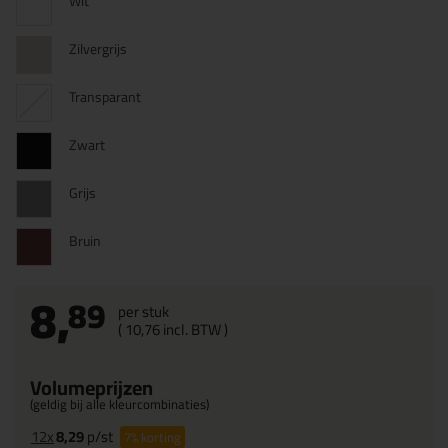
Wit
Zilvergrijs
Transparant
Zwart
Grijs
Bruin
8,
89
per stuk
(
10,
76
incl. BTW )
Volumeprijzen
(geldig bij alle kleurcombinaties)
12x
8,29
p/st
7%
korting