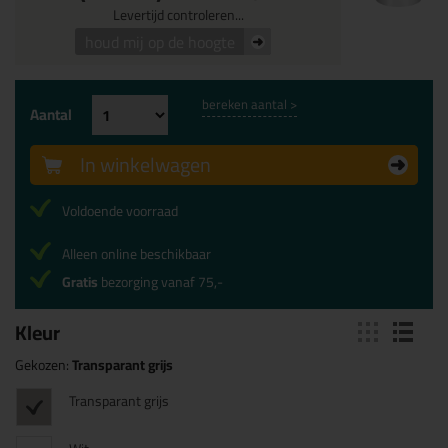
Levertijd controleren...
houd mij op de hoogte
bereken aantal >
Aantal
In winkelwagen
Voldoende voorraad
Alleen online beschikbaar
Gratis
bezorging vanaf 75,-
Kleur
Gekozen:
Transparant grijs
Transparant grijs