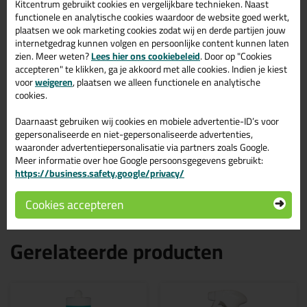
Kitcentrum gebruikt cookies en vergelijkbare technieken. Naast
topresultaat. Bestel de Zwaluw Silicone BB + sanitary 310ml in
functionele en analytische cookies waardoor de website goed werkt,
kleur Transparant grijs vandaag nog! Op voorraad en op
plaatsen we ook marketing cookies zodat wij en derde partijen jouw
werkdagen besteld = morgen in huis.
internetgedrag kunnen volgen en persoonlijke content kunnen laten
zien. Meer weten?
Lees hier ons cookiebeleid
. Door op "Cookies
Wil je meer weten over de toepassing en kenmerken van dit
accepteren" te klikken, ga je akkoord met alle cookies. Indien je kiest
product?
Lees alles over dit product >
voor
weigeren
, plaatsen we alleen functionele en analytische
cookies.
Tips & tricks voor Zwaluw Silicone
Daarnaast gebruiken wij cookies en mobiele advertentie-ID’s voor
BB + sanitary 310ml
gepersonaliseerde en niet-gepersonaliseerde advertenties,
In de volgende blogs wordt dit product gebruikt:
waaronder advertentiepersonalisatie via partners zoals Google.
Heb ik een primer nodig voor mijn Zwaluw of Den Braven
Meer informatie over hoe Google persoonsgegevens gebruikt:
kit?
https://business.safety.google/privacy/
Zuurvrije siliconenkit, wat is dat?
Cookies accepteren
Gerelateerde producten