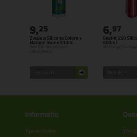
9,
6,
25
97
Zwaluw Silicone Colors +
Seal-It 250 Silic
Natural Stone 310ml
400ml
Veel RAL-kleuren voor
Met Isega Foodapp
natuursteen!
Bekijken
Bekijken
Informatie
Over
Tips en tricks
Wie wi