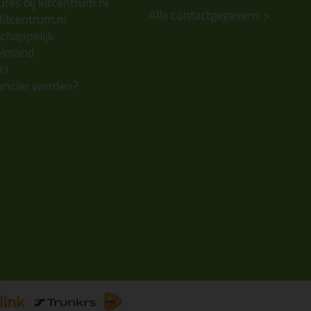
res bij kitcentrum.nl
Alle contactgegevens >
Kitcentrum.nl
chappelijk
elmand
ct
ancier worden?