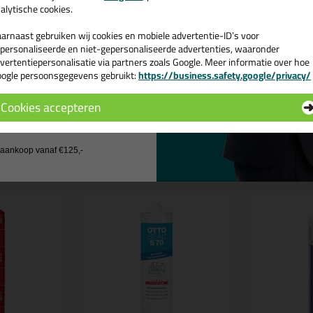
alytische cookies.
ruiken voor verschillende toepassingen. Een duurzame en veelzijdige kit
passende kleur zoekt met gegarandeerd een topresultaat. Bestel de Tec
arnaast gebruiken wij cookies en mobiele advertentie-ID’s voor
ongrijs) vandaag nog! Op voorraad en op werkdagen besteld = morgen in
personaliseerde en niet-gepersonaliseerde advertenties, waaronder
vertentiepersonalisatie via partners zoals Google. Meer informatie over hoe
 je meer weten over de toepassing en kenmerken van dit product?
Lees 
ogle persoonsgegevens gebruikt:
https://business.safety.google/privacy/
 de actiecode ›
Cookies accepteren
 wil geen cadeau
n
j aankoop vanaf €125,-