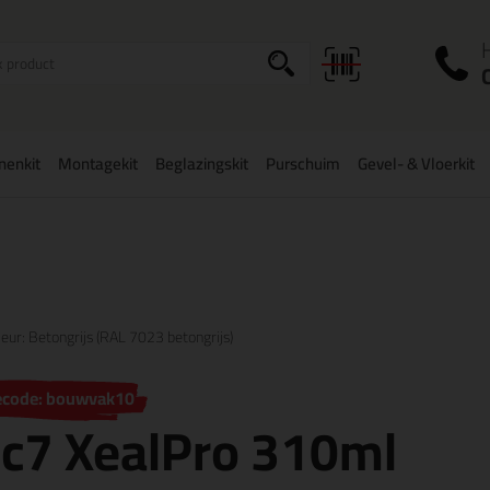
I
a
onenkit
Montagekit
Beglazingskit
Purschuim
Gevel- & Vloerkit
zorging
in NL & BE
vanaf
75,-
Grootste assortiment
uit voorraad le
leur: Betongrijs (RAL 7023 betongrijs)
ecode: bouwvak10
c7 XealPro 310ml