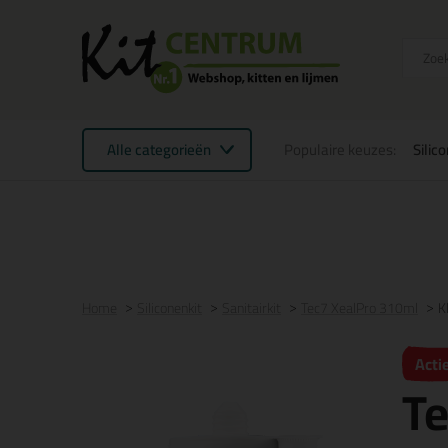
Alle categorieën
Populaire keuzes:
Silic
Voor 21:00 uur besteld
morgen in huis
Gratis
be
Home
Siliconenkit
Sanitairkit
Tec7 XealPro 310ml
K
Acti
Te