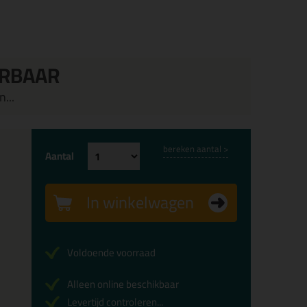
ERBAAR
...
bereken aantal >
Aantal
In winkelwagen
Voldoende voorraad
Alleen online beschikbaar
Levertijd controleren...