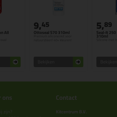
9,
5,
45
89
on All
Ottoseal S70 310ml
Seal-It 250 
310ml
Premium siliconenkit voor
roval
Silicone met 
natuursteen! 40+ kleuren!
Bekijken
Bekijke
 ons
Contact
j zijn?
Kitcentrum B.V.