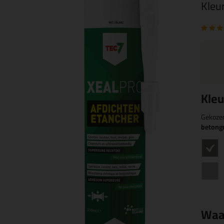
Kleu
Kleu
Gekoze
betongr
Waa