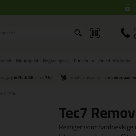
I
a
onenkit
Montagekit
Beglazingskit
Purschuim
Gevel- & Vloerkit
zorging
in NL & BE
vanaf
75,-
Grootste assortiment
uit voorraad le
e All 50ml
Tec7 Remove
Reiniger voor hardnekkige 