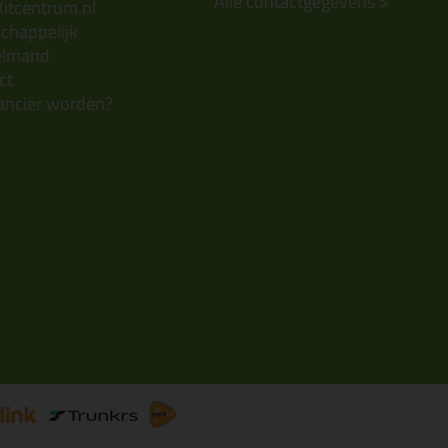
Alle contactgegevens >
Kitcentrum.nl
chappelijk
elmand
ct
ancier worden?