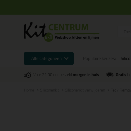
Alle categorieën
Populaire keuzes:
Silic
Voor 21:00 uur besteld
morgen in huis
Gratis
be
Home
Siliconenkit
Siliconenkit verwijderen
Tec7 Remov