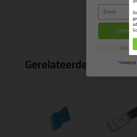
an
Email
Da
ge
ad
Go
Ontvang
Nee, ik
Gerelateerde producte
*Geldig bi