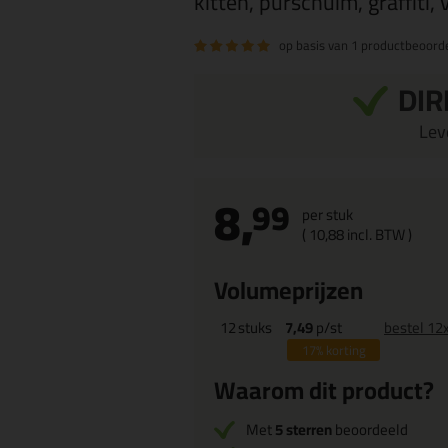
kitten, purschuim, graffiti,
op basis van
1 productbeoorde
DIR
Leve
8,
99
per stuk
(
10,
88
incl. BTW )
Volumeprijzen
12
stuks
7,49
p/st
bestel 12
17%
korting
Waarom dit product?
Met
5 sterren
beoordeeld