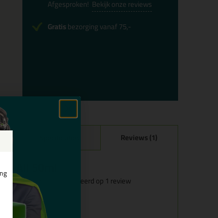
Afgesproken!
Bekijk onze reviews
Gratis
bezorging vanaf 75,-
Specificaties
Reviews (1)
ve All 50ml
ing
sterren, gebaseerd op
1
review