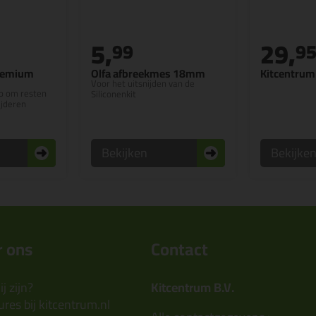
5,
29,
99
9
Premium
Olfa afbreekmes 18mm
Kitcentrum 
Voor het uitsnijden van de
p om resten
Siliconenkit
ijderen
Bekijken
Bekijke
 ons
Contact
j zijn?
Kitcentrum B.V.
res bij kitcentrum.nl