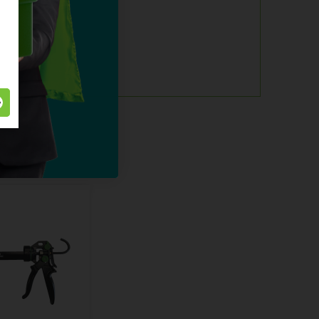
rt 2024
ven?
ve All 50ml >