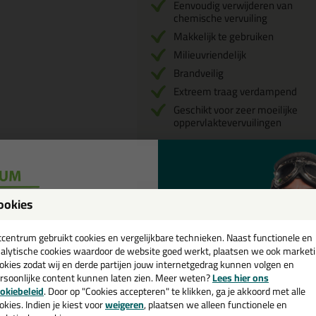
Eenvoudig verwijderen van
chemische vervuiling
Makkelijk te gebruiken
Milieuvriendelijk
Brandveilig
Extreem traag verdampend
Geschikt voor zeer moeilijke
oppervlaktevervuilingen
Omschrijving
Video
ookies
een
Tec7 Remo
cadeau 💚
tcentrum gebruikt cookies en vergelijkbare technieken. Naast functionele en
Reviews voor:
alytische cookies waardoor de website goed werkt, plaatsen we ook market
Dit product wordt beoordeeld met
okies zodat wij en derde partijen jouw internetgedrag kunnen volgen en
rsoonlijke content kunnen laten zien. Meer weten?
Lees hier ons
e nieuwsbrief en ontvang een
okiebeleid
. Door op "Cookies accepteren" te klikken, ga je akkoord met alle
v. €35,-
bij je eerste bestelling!
okies. Indien je kiest voor
weigeren
, plaatsen we alleen functionele en
Prima Lost de kit goed op