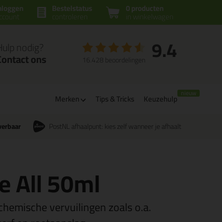
nloggen
Bestelstatus
0 producten
ccount
controleren
in winkelwagen
9.4
Hulp nodig?
Contact ons
16.428 beoordelingen
Merken
Tips & Tricks
Keuzehulp
verbaar
PostNL afhaalpunt: kies zelf wanneer je afhaalt
 All 50ml
chemische vervuilingen zoals o.a.