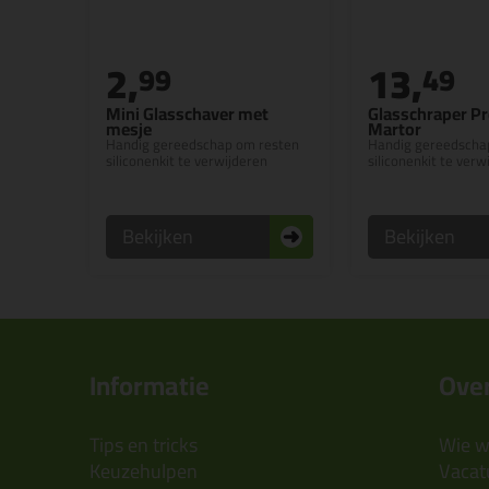
2,
13,
99
49
Mini Glasschaver met
Glasschraper 
mesje
Martor
Handig gereedschap om resten
Handig gereedscha
siliconenkit te verwijderen
siliconenkit te verw
Bekijken
Bekijken
Informatie
Over
Tips en tricks
Wie wi
Keuzehulpen
Vacatu