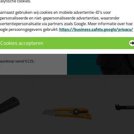
alytische cookies.
Geschreven door Narda op 9 maa
arnaast gebruiken wij cookies en mobiele advertentie-ID’s voor
Ook een review schrij
personaliseerde en niet-gepersonaliseerde advertenties, waaronder
vertentiepersonalisatie via partners zoals Google. Meer informatie over hoe
Schrijf hier je review over Tec7 Remo
ogle persoonsgegevens gebruikt:
https://business.safety.google/privacy/
 de actiecode ›
Cookies accepteren
 wil geen cadeau
n
j aankoop vanaf €125,-