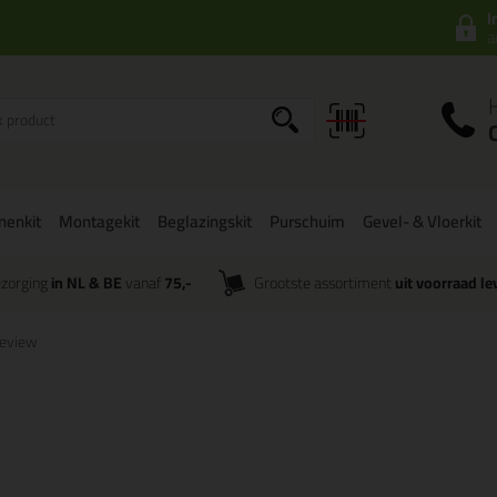
I
a
onenkit
Montagekit
Beglazingskit
Purschuim
Gevel- & Vloerkit
zorging
in NL & BE
vanaf
75,-
Grootste assortiment
uit voorraad le
eview