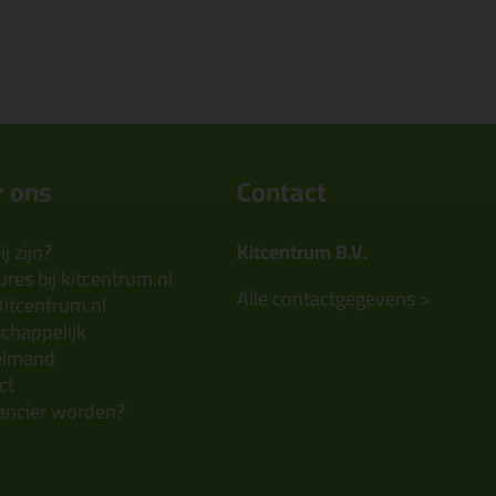
 ons
Contact
j zijn?
Kitcentrum B.V.
res bij kitcentrum.nl
Alle contactgegevens >
Kitcentrum.nl
chappelijk
elmand
ct
ancier worden?