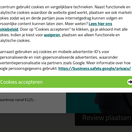
een
cadeau 💚
tcentrum gebruikt cookies en vergelijkbare technieken. Naast functionele en
alytische cookies waardoor de website goed werkt, plaatsen we ook market
okies zodat wij en derde partijen jouw internetgedrag kunnen volgen en
 gebruiken het e-mailadres alleen om contact op te nemen bij vragen)
rsoonlijke content kunnen laten zien. Meer weten?
Lees hier ons
e nieuwsbrief en ontvang een
okiebeleid
. Door op "Cookies accepteren" te klikken, ga je akkoord met alle
v. €35,-
bij je eerste bestelling!
okies. Indien je kiest voor
weigeren
, plaatsen we alleen functionele en
alytische cookies.
arnaast gebruiken wij cookies en mobiele advertentie-ID’s voor
personaliseerde en niet-gepersonaliseerde advertenties, waaronder
vertentiepersonalisatie via partners zoals Google. Meer informatie over hoe
ogle persoonsgegevens gebruikt:
https://business.safety.google/privacy/
 de actiecode ›
Cookies accepteren
 wil geen cadeau
a
nee
j aankoop vanaf €125,-
Review plaatsen