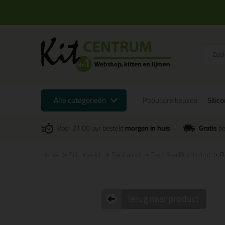
Alle categorieën
Populaire keuzes:
Silic
Voor 21:00 uur besteld
morgen in huis
Gratis
be
Home
Siliconenkit
Sanitairkit
Tec7 XealPro 310ml
R
Terug naar product