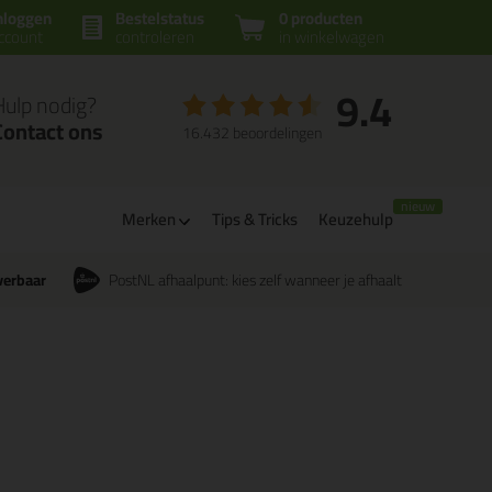
nloggen
Bestelstatus
0 producten
ccount
controleren
in winkelwagen
9.4
Hulp nodig?
Contact ons
16.432 beoordelingen
Merken
Tips & Tricks
Keuzehulp
verbaar
PostNL afhaalpunt: kies zelf wanneer je afhaalt