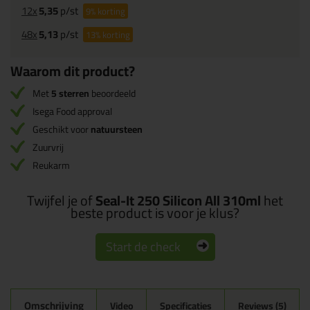
12x
5,35
p/st
9%
korting
48x
5,13
p/st
13%
korting
Waarom dit product?
Met
5 sterren
beoordeeld
Isega Food approval
Geschikt voor
natuursteen
Zuurvrij
Reukarm
Twijfel je of
Seal-It 250 Silicon All 310ml
het
beste product is voor je klus?
Start de check
Omschrijving
Video
Specificaties
Reviews (5)