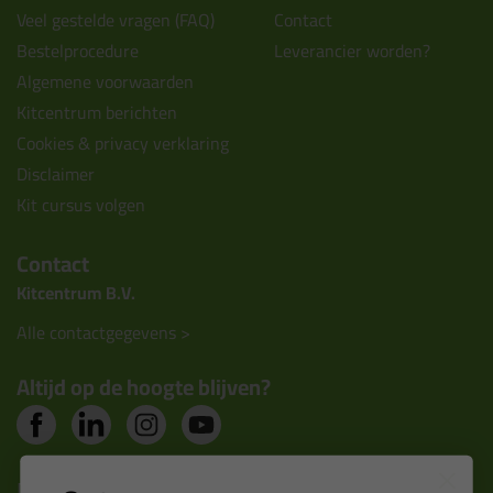
Veel gestelde vragen (FAQ)
Contact
Bestelprocedure
Leverancier worden?
Algemene voorwaarden
Kitcentrum berichten
Cookies & privacy verklaring
Disclaimer
Kit cursus volgen
Contact
Kitcentrum B.V.
Alle contactgegevens >
Altijd op de hoogte blijven?
Nieuws, tips en exclusieve deals rechtstreeks in je