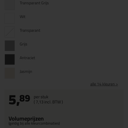
Transparant Grijs
Wit
Transparant
Grijs
Antraciet
Jasmijn
alle 14 kleuren >
5,
89
per stuk
(
7,
13
incl. BTW )
Volumeprijzen
(geldig bij alle kleurcombinaties)