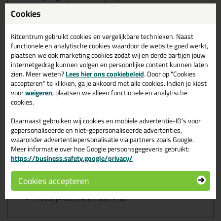
Cookies
Seal-It 250 Silicon All
310ml in Zwart
Kitcentrum gebruikt cookies en vergelijkbare technieken. Naast
functionele en analytische cookies waardoor de website goed werkt,
Zoek je kit in een specifieke kleur? Gevonden! Deze sanitairkit
plaatsen we ook marketing cookies zodat wij en derde partijen jouw
Seal-It 250 Silicon All 310ml in de kleur Zwart is te gebruiken voor
internetgedrag kunnen volgen en persoonlijke content kunnen laten
verschillende toepassingen. Een duurzame en veelzijdige kit
zien. Meer weten?
Lees hier ons cookiebeleid
. Door op "Cookies
welke makkelijk te verwerken is. Perfect als je een bijpassende
accepteren" te klikken, ga je akkoord met alle cookies. Indien je kiest
kleur zoekt met gegarandeerd een topresultaat. Bestel de Seal-It
voor
weigeren
, plaatsen we alleen functionele en analytische
250 Silicon All 310ml in kleur Zwart vandaag nog! Op voorraad en
cookies.
op werkdagen besteld = morgen in huis.
Daarnaast gebruiken wij cookies en mobiele advertentie-ID’s voor
Wil je meer weten over de toepassing en kenmerken van dit
gepersonaliseerde en niet-gepersonaliseerde advertenties,
product?
Lees alles over dit product >
waaronder advertentiepersonalisatie via partners zoals Google.
Tips & tricks voor Seal-It 250 Silicon
Meer informatie over hoe Google persoonsgegevens gebruikt:
https://business.safety.google/privacy/
All 310ml
Cookies accepteren
In de volgende blogs wordt dit product gebruikt:
Hoe kit ik een (natuursteen) aanrechtblad af?
Zuurvrije siliconenkit, wat is dat?