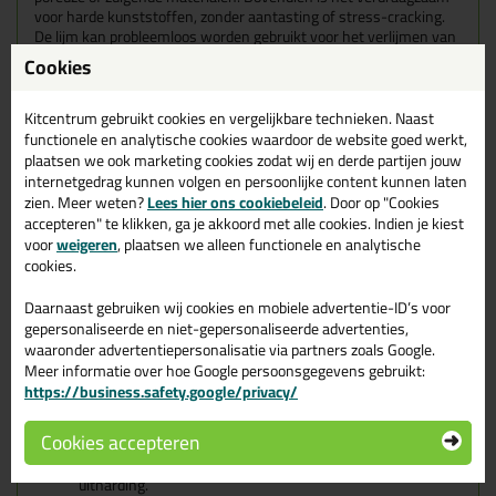
voor harde kunststoffen, zonder aantasting of stress-cracking.
De lijm kan probleemloos worden gebruikt voor het verlijmen van
metaaldelen, zoals in container-, luchtkanalen-, vaar- en
Cookies
voertuigenbouw. Kortom, Seal-It 360 Hightack is ideaal voor
diverse ondergronden en biedt een betrouwbare oplossing voor
allerlei installatie- en montagewerkzaamheden.
Kitcentrum gebruikt cookies en vergelijkbare technieken. Naast
functionele en analytische cookies waardoor de website goed werkt,
Kenmerken van de Seal-It 360
plaatsen we ook marketing cookies zodat wij en derde partijen jouw
internetgedrag kunnen volgen en persoonlijke content kunnen laten
Hightack
zien. Meer weten?
Lees hier ons cookiebeleid
. Door op "Cookies
accepteren" te klikken, ga je akkoord met alle cookies. Indien je kiest
voor
weigeren
, plaatsen we alleen functionele en analytische
Extreem hoge aanvangskleefkracht van min. 400 kg/m²
cookies.
Permanent elastisch, met een bewegingcapaciteit van
max 20%
Bij super veel situaties te gebruiken, zowel binnen als
Daarnaast gebruiken wij cookies en mobiele advertentie-ID’s voor
buiten
gepersonaliseerde en niet-gepersonaliseerde advertenties,
Hecht uitstekend, zonder primer op vrijwel alle- en zelfs
waaronder advertentiepersonalisatie via partners zoals Google.
vochtige ondergronden
Meer informatie over hoe Google persoonsgegevens gebruikt:
Supersnelle krachtopbouw, uitharding en bereiking van de
https://business.safety.google/privacy/
eindsterkte
Goed te overschilderen met syntetische- en
Cookies accepteren
dispersieverfsystemen
Perfect te schuren en / of te slijpen, na volledige
uitharding.