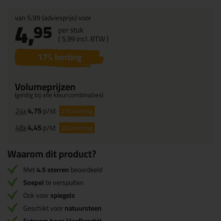
van
5,99
(adviesprijs) voor
4,
95
per stuk
(
5,
99
incl. BTW )
17
% korting
Volumeprijzen
(geldig bij alle kleurcombinaties)
24x
4,75
p/st
21%
korting
48x
4,45
p/st
26%
korting
Waarom dit product?
Met
4.5 sterren
beoordeeld
Soepel
te verspuiten
Ook voor
spiegels
Geschikt voor
natuursteen