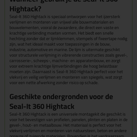
Hightack?
Seal-It 360 Hightack is speciaal ontworpen voor het ijzersterk
verlijmen en monteren van vrijwel alle bouwmaterialen en
bouwelementen, vooral de zwaardere, die direct een vaste en
krachtige verbinding moeten vormen. Het biedt een snelle
hechting zonder dat er lijmklemmen, stempels of fixeertape nodig
zijn, wat het ideaal maakt voor toepassingen in de bouw,
industrie, automotive en marine. De lijm is uitermate geschikt
voor structurele verlijming in vibrerende constructies zoals gevel-,
carrosserie-, scheeps-, machine- en apparatenbouw, en zorgt
voor extreem krachtige lijmverbindingen die hoog belastbaar
moeten zijn. Daarnaast is Seal-It 360 Hightack perfect voor het
vlekvrij en veilig verlijmen en monteren van spiegels, wat zorgt
voor een nette afwerking zonder risico op schade.
Geschikte ondergronden voor de
Seal-It 360 Hightack
Seal-It 360 Hightack is een universele montagekit die geschikt is
voor het bevestigen van profielen, panelen, plinten en platen in de
gevel-, hout- en metaalbouw. Het materiaal is perfect voor het
vlekvrij verlijmen en monteren van natuursteen, beton en andere
poreuze of zuigende materialen. Bovendien is het verdraagzaam