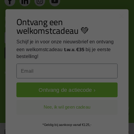
Nieuws, tips en exclusieve deals rechtstreeks in je
Ontvang een
inbox
welkomstcadeau 💚
Email
Schijf je in voor onze nieuwsbrief en ontvang
t.w.v. €35
een welkomstcadeau
bij je eerste
Inschrijven
bestelling!
Email
Kitcentrum is trots op:
Ontvang de actiecode ›
Alle prijzen zijn in EURO en excl. 21% BTW
Nee, ik wil geen cadeau
wijzig naar incl. BTW
*Geldig bij aankoop vanaf €125,-