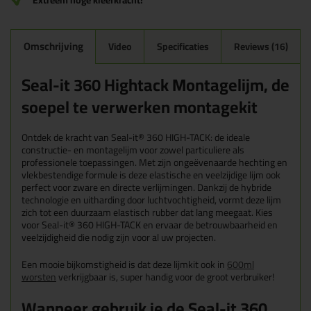
Extreem hoge kleefkracht!
Omschrijving
Video
Specificaties
Reviews (16)
Seal-it 360 Hightack Montagelijm, de
soepel te verwerken montagekit
Ontdek de kracht van Seal-it® 360 HIGH-TACK: de ideale
constructie- en montagelijm voor zowel particuliere als
professionele toepassingen. Met zijn ongeëvenaarde hechting en
vlekbestendige formule is deze elastische en veelzijdige lijm ook
perfect voor zware en directe verlijmingen. Dankzij de hybride
technologie en uitharding door luchtvochtigheid, vormt deze lijm
zich tot een duurzaam elastisch rubber dat lang meegaat. Kies
voor Seal-it® 360 HIGH-TACK en ervaar de betrouwbaarheid en
veelzijdigheid die nodig zijn voor al uw projecten.
Een mooie bijkomstigheid is dat deze lijmkit ook in
600ml
worsten
verkrijgbaar is, super handig voor de groot verbruiker!
Wanneer gebruik je de Seal-it 360