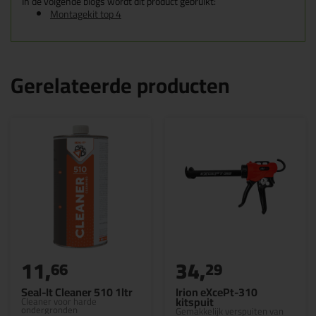
In de volgende blogs wordt dit product gebruikt:
Montagekit top 4
Gerelateerde producten
11,
34,
66
29
Seal-It Cleaner 510 1ltr
Irion eXcePt-310
kitspuit
Cleaner voor harde
ondergronden
Gemakkelijk verspuiten van