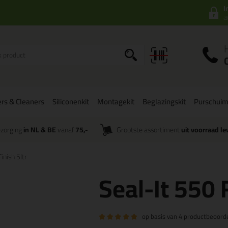
I
a
rs & Cleaners
Siliconenkit
Montagekit
Beglazingskit
Purschui
zorging
in NL & BE
vanaf
75,-
Grootste assortiment
uit voorraad le
inish 5ltr
Seal-It 550 F
op basis van
4 productbeoord