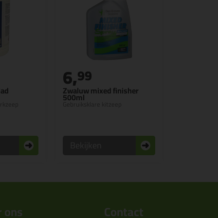
6,
99
lad
Zwaluw mixed finisher
500ml
erkzeep
Gebruiksklare kitzeep
Bekijken
 ons
Contact