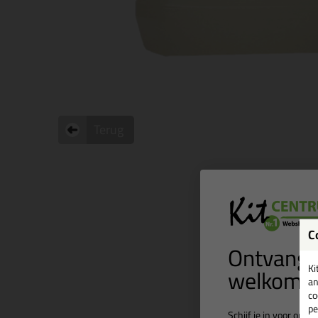
Terug
C
Ontvang 
welkomst
Ki
an
co
pe
Schijf je in voor onz