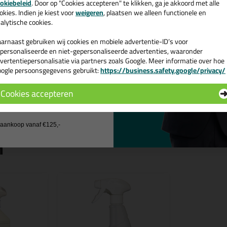
okiebeleid
. Door op "Cookies accepteren" te klikken, ga je akkoord met alle
v. €35,-
bij je eerste bestelling!
okies. Indien je kiest voor
weigeren
, plaatsen we alleen functionele en
PH-Neutraal, biologisch afbre
alytische cookies.
Vereenvoudigd het glad en str
Hoog vermengbaar, waardoor e
arnaast gebruiken wij cookies en mobiele advertentie-ID’s voor
Laat geen strepen of vlekken n
personaliseerde en niet-gepersonaliseerde advertenties, waaronder
Geurloos en niet agressief vo
vertentiepersonalisatie via partners zoals Google. Meer informatie over hoe
UN goedgekeurde jerrycan voorz
ogle persoonsgegevens gebruikt:
https://business.safety.google/privacy/
 de actiecode ›
Vrij van silicone, waardoor g
i.v.m. overschilderen.
Cookies accepteren
 wil geen cadeau
j aankoop vanaf €125,-
n