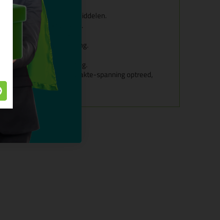
ekbaar, bevat geen oplosmiddelen.
ak afwerken van kitvoegen.
conomisch in verbruik.
a, bij juiste mengverhouding.
or ondergronden.
ien van veiligheidssluiting.
een verandering van oppervlakte-spanning optreed,