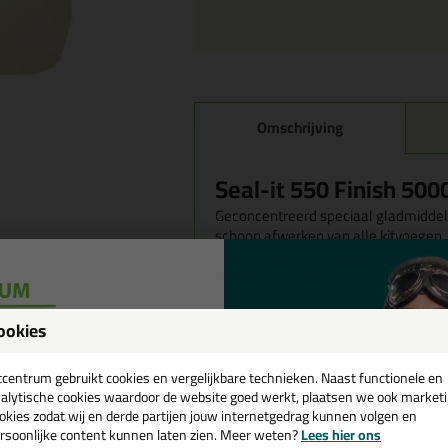
Omschrijving
Seal-it 550 Finish 500
Geconcentreerd speciaal gladmiddel 
schoon afwerken van alle kitvoegen. 
oplosmiddelvrij. Heb je liever een 
je gaan voor
Seal-It finisher 550 10
Wanneer gebruik je de 
ookies
een
De seal-it 550 finish concentraat is 
schoon afwerken van alle kitvoegen, 
cadeau 💚
tcentrum gebruikt cookies en vergelijkbare technieken. Naast functionele en
Hybride- en Polyurethaankitten.
alytische cookies waardoor de website goed werkt, plaatsen we ook market
okies zodat wij en derde partijen jouw internetgedrag kunnen volgen en
Kenmerken van de Seal
rsoonlijke content kunnen laten zien. Meer weten?
Lees hier ons
e nieuwsbrief en ontvang een