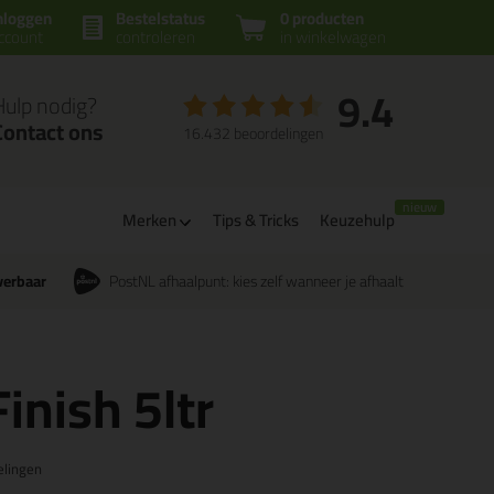
nloggen
Bestelstatus
0 producten
ccount
controleren
in winkelwagen
9.4
Hulp nodig?
Contact ons
16.432 beoordelingen
m
Merken
Tips & Tricks
Keuzehulp
verbaar
PostNL afhaalpunt: kies zelf wanneer je afhaalt
inish 5ltr
elingen