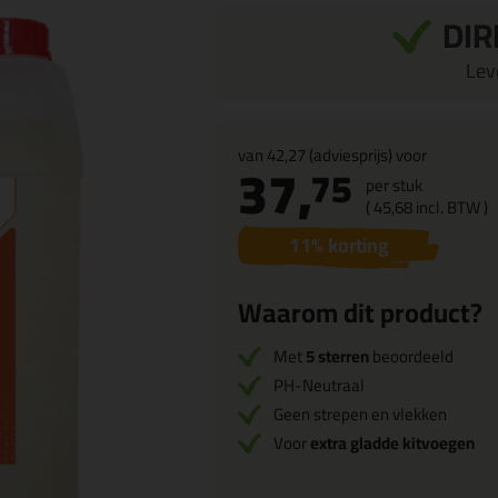
DIR
Leve
van
42,27
(adviesprijs) voor
37,
75
per stuk
(
45,
68
incl. BTW )
11
% korting
Waarom dit product?
Met
5 sterren
beoordeeld
PH-Neutraal
Geen strepen en vlekken
Voor
extra gladde kitvoegen