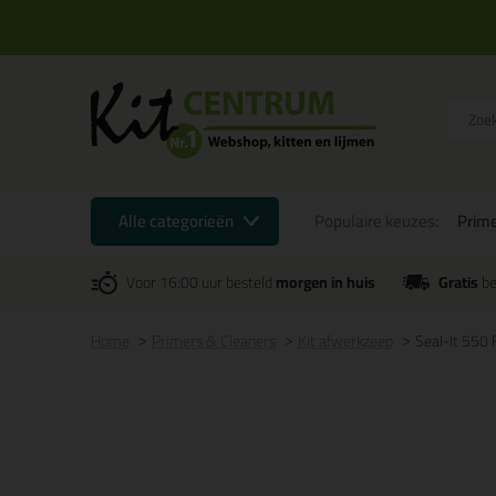
Alle categorieën
Populaire keuzes:
Prime
Voor 16:00 uur besteld
morgen in huis
Gratis
be
Home
Primers & Cleaners
Kit afwerkzeep
Seal-It 550 F