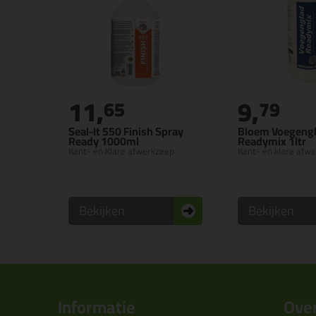
11,
9,
65
79
Seal-It 550 Finish Spray
Bloem Voegeng
Ready 1000ml
Readymix 1ltr
Kant- en Klare afwerkzeep
Kant- en klare afw
Bekijken
Bekijken
Informatie
Over