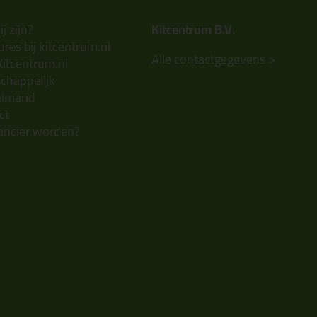
j zijn?
Kitcentrum B.V.
res bij kitcentrum.nl
Alle contactgegevens >
Kitcentrum.nl
chappelijk
elmand
ct
ancier worden?