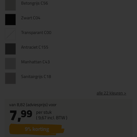
Betongrijs C56
Zwart C04
Transparant C00
Antraciet C155
Manhattan C43
Sanitairgrijs C18
alle 22 kleuren >
van
8,82
(adviesprijs) voor
7,
99
per stuk
(
9,
67
incl. BTW )
9
% korting