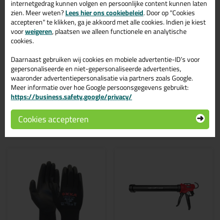
Ottoseal S110 580ml in de kleur RAL 9010 is te gebruiken voor
internetgedrag kunnen volgen en persoonlijke content kunnen laten
verschillende toepassingen. Een duurzame en veelzijdige kit
zien. Meer weten?
Lees hier ons cookiebeleid
. Door op "Cookies
welke makkelijk te verwerken is. Perfect als je een bijpassende
accepteren" te klikken, ga je akkoord met alle cookies. Indien je kiest
kleur zoekt met gegarandeerd een topresultaat. Bestel de
voor
weigeren
, plaatsen we alleen functionele en analytische
Ottoseal S110 580ml in kleur RAL 9010 vandaag nog! Op
cookies.
voorraad en op werkdagen besteld = morgen in huis.
Daarnaast gebruiken wij cookies en mobiele advertentie-ID’s voor
Wil je meer weten over de toepassing en kenmerken van dit
gepersonaliseerde en niet-gepersonaliseerde advertenties,
product?
Lees alles over dit product >
waaronder advertentiepersonalisatie via partners zoals Google.
Meer informatie over hoe Google persoonsgegevens gebruikt:
https://business.safety.google/privacy/
Cookies accepteren
Gerelateerde producten