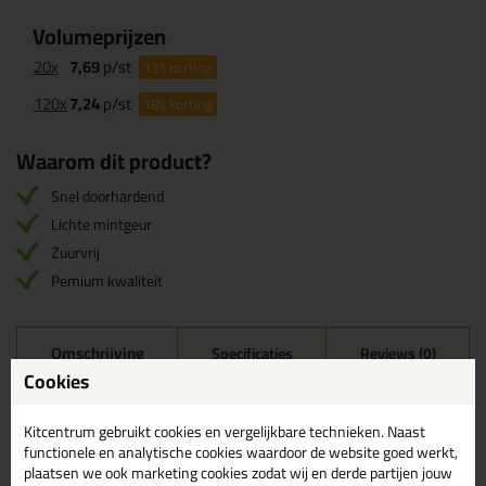
Volumeprijzen
20x
7,69
p/st
13%
korting
120x
7,24
p/st
18%
korting
Waarom dit product?
Snel doorhardend
Lichte mintgeur
Zuurvrij
Pemium kwaliteit
Omschrijving
Specificaties
Reviews (0)
Cookies
Ottoseal S110 580ml in
RAL 9010
Kitcentrum gebruikt cookies en vergelijkbare technieken. Naast
functionele en analytische cookies waardoor de website goed werkt,
Zoek je kit in een specifieke kleur? Gevonden! Deze sanitairkit
plaatsen we ook marketing cookies zodat wij en derde partijen jouw