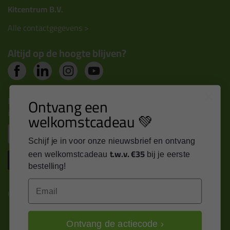
Kitcentrum B.V.
Alle contactgegevens >
Altijd op de hoogte blijven?
Nieuws, tips en exclusieve deals rechtstreeks in je
Ontvang een
inbox
welkomstcadeau 💚
Email
Schijf je in voor onze nieuwsbrief en ontvang
t.w.v. €35
een welkomstcadeau
bij je eerste
Inschrijven
bestelling!
Email
Kitcentrum is trots op:
Ontvang de actiecode ›