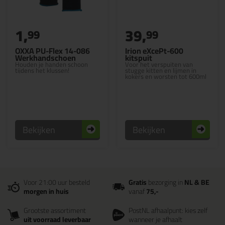
1,
39,
99
99
OXXA PU-Flex 14-086
Irion eXcePt-600
Werkhandschoen
kitspuit
Houden je handen schoon
Voor het verspuiten van
tijdens het klussen!
stugge kitten en lijmen in
kokers en worsten tot 600ml
Bekijken
Bekijken
Voor 21:00 uur besteld
Gratis
bezorging in
NL & BE
morgen in huis
vanaf
75,-
Grootste assortiment
PostNL afhaalpunt: kies zelf
uit voorraad leverbaar
wanneer je afhaalt