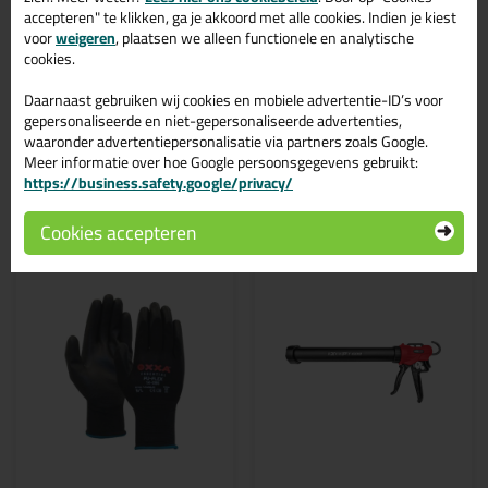
Ottoseal S110 580ml in kleur Heldergrijs C20 vandaag nog! Op
accepteren" te klikken, ga je akkoord met alle cookies. Indien je kiest
voorraad en op werkdagen besteld = morgen in huis.
voor
weigeren
, plaatsen we alleen functionele en analytische
cookies.
Wil je meer weten over de toepassing en kenmerken van dit
product?
Lees alles over dit product >
Daarnaast gebruiken wij cookies en mobiele advertentie-ID’s voor
gepersonaliseerde en niet-gepersonaliseerde advertenties,
waaronder advertentiepersonalisatie via partners zoals Google.
Meer informatie over hoe Google persoonsgegevens gebruikt:
https://business.safety.google/privacy/
Gerelateerde producten
Cookies accepteren