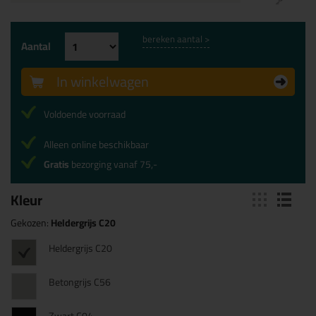
bereken aantal >
Aantal
In winkelwagen
Voldoende voorraad
Alleen online beschikbaar
Gratis
bezorging vanaf 75,-
Kleur
Gekozen:
Heldergrijs C20
Heldergrijs C20
Betongrijs C56