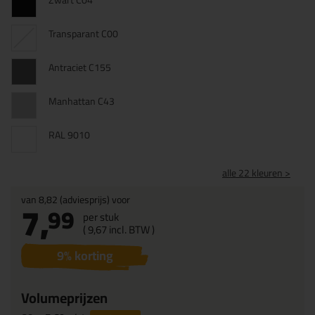
Zwart C04
Transparant C00
Antraciet C155
Manhattan C43
RAL 9010
alle 22 kleuren >
van
8,82
(adviesprijs) voor
7,
99
per stuk
(
9,
67
incl. BTW )
9
% korting
Volumeprijzen