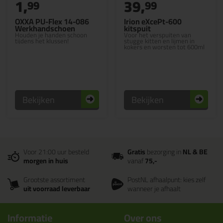
1,
39,
99
99
OXXA PU-Flex 14-086
Irion eXcePt-600
Werkhandschoen
kitspuit
Houden je handen schoon
Voor het verspuiten van
tijdens het klussen!
stugge kitten en lijmen in
kokers en worsten tot 600ml
Bekijken
Bekijken
Voor 21:00 uur besteld
Gratis
bezorging in
NL & BE
morgen in huis
vanaf
75,-
Grootste assortiment
PostNL afhaalpunt: kies zelf
uit voorraad leverbaar
wanneer je afhaalt
Informatie
Over ons