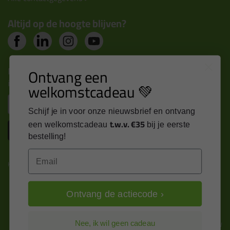
Altijd op de hoogte blijven?
Nieuws, tips en exclusieve deals rechtstreeks in je
Ontvang een
inbox
welkomstcadeau 💚
Email
Schijf je in voor onze nieuwsbrief en ontvang
t.w.v. €35
een welkomstcadeau
bij je eerste
Inschrijven
bestelling!
Email
Kitcentrum is trots op:
Ontvang de actiecode ›
Alle prijzen zijn in EURO en excl. 21% BTW
Nee, ik wil geen cadeau