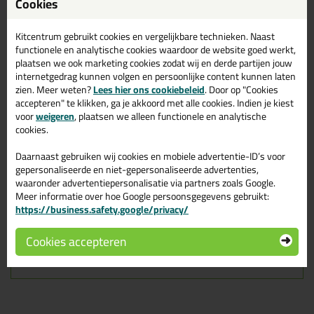
Bostik Premium S960
Cookies
Silicone 310ml in Wit
Kitcentrum gebruikt cookies en vergelijkbare technieken. Naast
Zoek je Bostik Premium S960 Silicone 310ml in een specifieke
functionele en analytische cookies waardoor de website goed werkt,
kleur? Gevonden! Deze Bostik Premium S960 Silicone 310ml in
plaatsen we ook marketing cookies zodat wij en derde partijen jouw
de kleur Wit is te gebruiken voor verschillende toepassingen. Een
internetgedrag kunnen volgen en persoonlijke content kunnen laten
professioneel en hoogwaardig product welke makkelijk te
gebruiken is. Bestel de Bostik Premium S960 Silicone 310ml in de
zien. Meer weten?
Lees hier ons cookiebeleid
. Door op "Cookies
kleur Wit vandaag nog! Op voorraad en op werkdagen besteld =
accepteren" te klikken, ga je akkoord met alle cookies. Indien je kiest
morgen in huis.
voor
weigeren
, plaatsen we alleen functionele en analytische
cookies.
Wil je meer weten over de toepassing en kenmerken van dit
product?
Lees alles over dit product >
Daarnaast gebruiken wij cookies en mobiele advertentie-ID’s voor
gepersonaliseerde en niet-gepersonaliseerde advertenties,
Tips & tricks voor Bostik Premium
waaronder advertentiepersonalisatie via partners zoals Google.
Meer informatie over hoe Google persoonsgegevens gebruikt:
S960 Silicone 310ml
https://business.safety.google/privacy/
In de volgende blogs wordt dit product gebruikt:
Cookies accepteren
De badkamer kitten? Lees hier hoe!
Hoe kit ik een (natuursteen) aanrechtblad af?