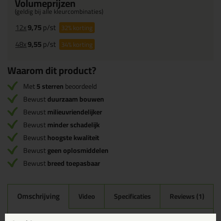
Volumeprijzen
(geldig bij alle kleurcombinaties)
12x
9,75
p/st
32%
korting
48x
9,55
p/st
34%
korting
Waarom dit product?
Met
5 sterren
beoordeeld
Bewust
duurzaam bouwen
Bewust
milieuvriendelijker
Bewust
minder schadelijk
Bewust
hoogste kwaliteit
Bewust
geen oplosmiddelen
Bewust
breed toepasbaar
Omschrijving
Video
Specificaties
Reviews (1)