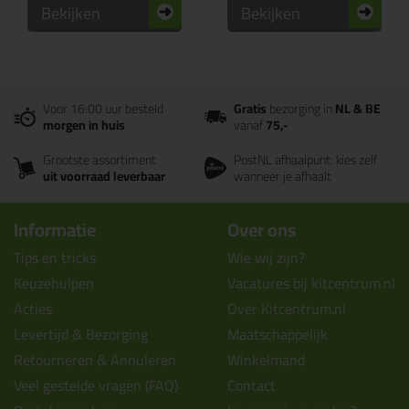
Bekijken
Bekijken
Voor 16:00 uur besteld
Gratis
bezorging in
NL & BE
morgen in huis
vanaf
75,-
Grootste assortiment
PostNL afhaalpunt: kies zelf
uit voorraad leverbaar
wanneer je afhaalt
Informatie
Over ons
Tips en tricks
Wie wij zijn?
Keuzehulpen
Vacatures bij kitcentrum.nl
Acties
Over Kitcentrum.nl
Levertijd & Bezorging
Maatschappelijk
Retourneren & Annuleren
Winkelmand
Veel gestelde vragen (FAQ)
Contact