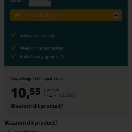
Aantal
In winkelwagen
Voldoende voorraad
Alleen online beschikbaar
Gratis
bezorging vanaf 75,-
Verpakking
: 1 Liter spuitflacon
10,
55
per stuk
(
12,
77
incl. BTW )
Waarom dit product?
Waarom dit product?