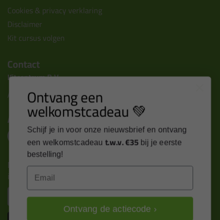
Cookies & privacy verklaring
Disclaimer
Kit cursus volgen
Contact
Kitcentrum B.V.
Ontvang een
Alle contactgegevens >
welkomstcadeau 💚
Altijd op de hoogte blijven?
Schijf je in voor onze nieuwsbrief en ontvang
t.w.v. €35
een welkomstcadeau
bij je eerste
bestelling!
Nieuws, tips en exclusieve deals rechtstreeks in je
Email
inbox
Email
Ontvang de actiecode ›