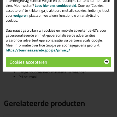
internetgedrag kunnen volgen en persoonlijke content kunnen laten
Je gebruikt de Bostik Finishing Soap bij het glad afwerken van
zien. Meer weten?
Lees hier ons cookiebeleid
. Door op "Cookies
siliconenvoegen, acrylaatvoegen, polyurethaanvoegen en SMP-
accepteren" te klikken, ga je akkoord met alle cookies. Indien je kiest
voegen (Silyl Modified Polymer) welke zijn geproduceerd door
voor
weigeren
, plaatsen we alleen functionele en analytische
Bostik.
cookies.
Kenmerken van de Bostik Finishing
Daarnaast gebruiken wij cookies en mobiele advertentie-ID’s voor
gepersonaliseerde en niet-gepersonaliseerde advertenties,
Soap
waaronder advertentiepersonalisatie via partners zoals Google.
Meer informatie over hoe Google persoonsgegevens gebruikt:
Gebruiksklaar
https://business.safety.google/privacy/
Kleurloos, veroorzaakt geen verkleuringen
Geen verruwen van het kitoppervlak door agressieve
Cookies accepteren
inhoudsstoffen
Vorstgevoelig
Lange houdbaarheid, minstens 18 maanden
PH neutraal
Gerelateerde producten