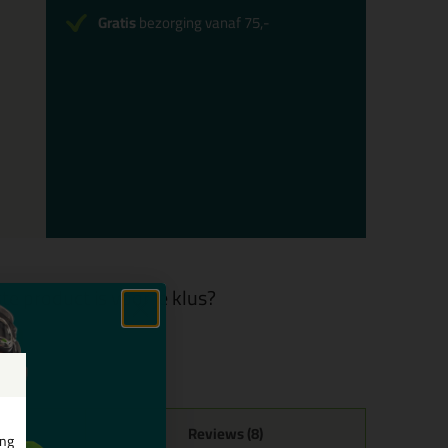
Gratis
bezorging vanaf 75,-
te product is voor je klus?
Reviews (8)
ing