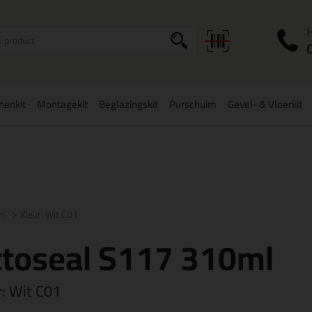
I
a
onenkit
Montagekit
Beglazingskit
Purschuim
Gevel- & Vloerkit
zorging
in NL & BE
vanaf
75,-
Grootste assortiment
uit voorraad le
ml
Kleur: Wit C01
ttoseal S117 310ml
r:
Wit C01