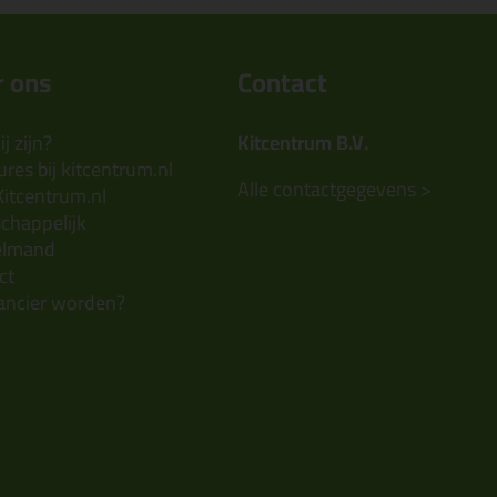
 ons
Contact
j zijn?
Kitcentrum B.V.
res bij kitcentrum.nl
Alle contactgegevens >
Kitcentrum.nl
chappelijk
elmand
ct
ancier worden?