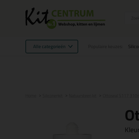
Alle categorieën
Populaire keuzes:
Silic
Voor 21:00 uur besteld
morgen in huis
Gratis
be
Home
Siliconenkit
Natuursteen kit
Ottoseal S117 310
O
Kleu