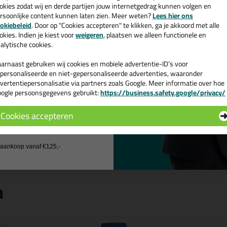
okies zodat wij en derde partijen jouw internetgedrag kunnen volgen en
rsoonlijke content kunnen laten zien. Meer weten?
Lees hier ons
ttoseal S117 310ml in Wit C01
e nieuwsbrief en ontvang een
okiebeleid
. Door op "Cookies accepteren" te klikken, ga je akkoord met alle
v. €35,-
bij je eerste bestelling!
okies. Indien je kiest voor
weigeren
, plaatsen we alleen functionele en
k je Ottoseal S117 310ml in een specifieke kleur? Gevonden! Deze Ottos
alytische cookies.
r verschillende toepassingen. Een professioneel en hoogwaardig product
7 310ml in de kleur Wit C01 vandaag nog! Op voorraad en op werkdagen
arnaast gebruiken wij cookies en mobiele advertentie-ID’s voor
personaliseerde en niet-gepersonaliseerde advertenties, waaronder
 je meer weten over de toepassing en kenmerken van dit product?
Lees 
vertentiepersonalisatie via partners zoals Google. Meer informatie over hoe
ogle persoonsgegevens gebruikt:
https://business.safety.google/privacy/
 de actiecode ›
ps & tricks voor Ottoseal S117 310ml
Cookies accepteren
e volgende blogs wordt dit product gebruikt:
 wil geen cadeau
Zuurvrije siliconenkit, wat is dat?
j aankoop vanaf €125,-
n