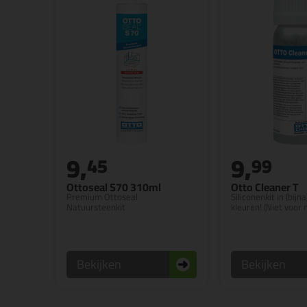
9,
9,
45
99
Ottoseal S70 310ml
Otto Cleaner T
Premium Ottoseal
Siliconenkit in (bijna
Natuursteenkit
kleuren! (Niet voor
Bekijken
Bekijken