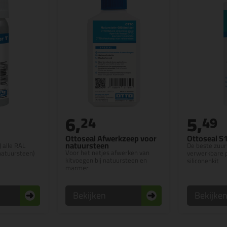
6,
5,
24
49
Ottoseal Afwerkzeep voor
Ottoseal S
natuursteen
) alle RAL
De beste zuurv
Voor het netjes afwerken van
 natuursteen)
verwerkbare 
kitvoegen bij natuursteen en
siliconenkit
marmer
Bekijken
Bekijke