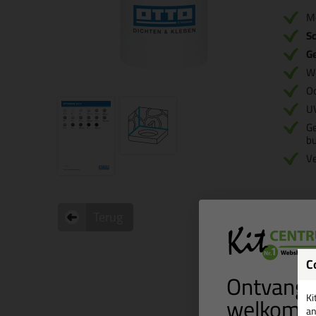
M
S
Ge
W
O
U
Ge
bu
V
Terug
C
Ontvang 
welkomst
Ki
an