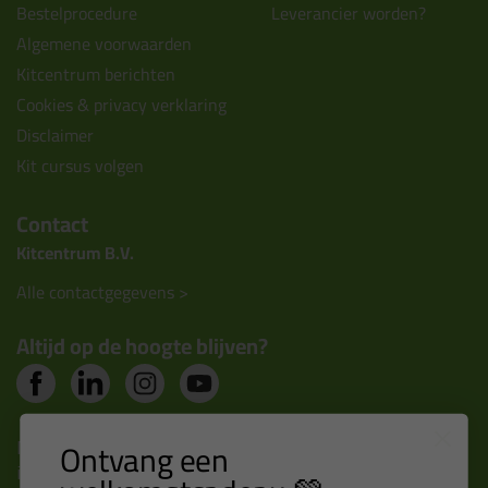
Bestelprocedure
Leverancier worden?
Algemene voorwaarden
Kitcentrum berichten
Cookies & privacy verklaring
Disclaimer
Kit cursus volgen
Contact
Kitcentrum B.V.
Alle contactgegevens >
Altijd op de hoogte blijven?
Nieuws, tips en exclusieve deals rechtstreeks in je
Ontvang een
inbox