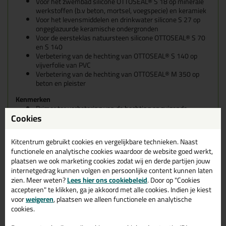
Voor het zwembad silicone OTTOSEAL® S 18 op minerale
werkstoffen (b.v beton, mortsel, voegspecie) en keramiek
Voor het levensmiddelen en drinkwater silicone S 27 op
ongeglazuurde keramische ondergronden
Voor de eersteklas natuursteen silicone OTTOSEAL® S 70
en S 140
Verbetering van de hechting van OTTOSEAL® S 140 op
vijverfolie van PVC
Verbetering van de hechting van OTTOSEAL® M 350 op
beton en pleister
Kenmerken
Primer ter verbetering van de hechting op zuigende
Cookies
minerale ondergronden bij constante waterbelasting
Ventilatietijd min. 60 minuten
Alléén voor de professionele gebruiker. Bekijk
Kitcentrum gebruikt cookies en vergelijkbare technieken. Naast
het
veiligheidsblad
voor meer informatie
functionele en analytische cookies waardoor de website goed werkt,
Tips & tricks voor Otto Primer 1218
plaatsen we ook marketing cookies zodat wij en derde partijen jouw
internetgedrag kunnen volgen en persoonlijke content kunnen laten
In de volgende blogs wordt dit product gebruikt:
zien. Meer weten?
Lees hier ons cookiebeleid
. Door op "Cookies
Welke Otto primer heb ik nodig?
accepteren" te klikken, ga je akkoord met alle cookies. Indien je kiest
voor
weigeren
, plaatsen we alleen functionele en analytische
cookies.