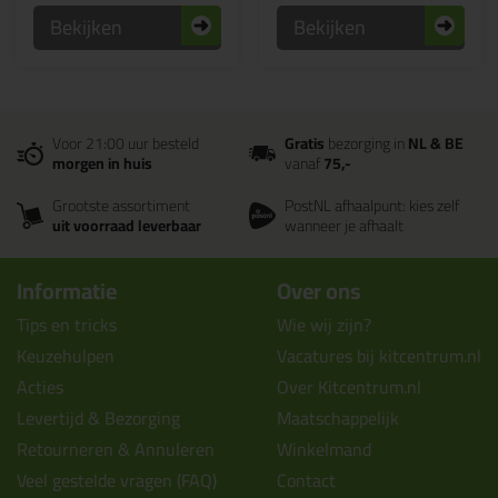
Bekijken
Bekijken
Voor 21:00 uur besteld
Gratis
bezorging in
NL & BE
morgen in huis
vanaf
75,-
Grootste assortiment
PostNL afhaalpunt: kies zelf
uit voorraad leverbaar
wanneer je afhaalt
Informatie
Over ons
Tips en tricks
Wie wij zijn?
Keuzehulpen
Vacatures bij kitcentrum.nl
Acties
Over Kitcentrum.nl
Levertijd & Bezorging
Maatschappelijk
Retourneren & Annuleren
Winkelmand
Veel gestelde vragen (FAQ)
Contact