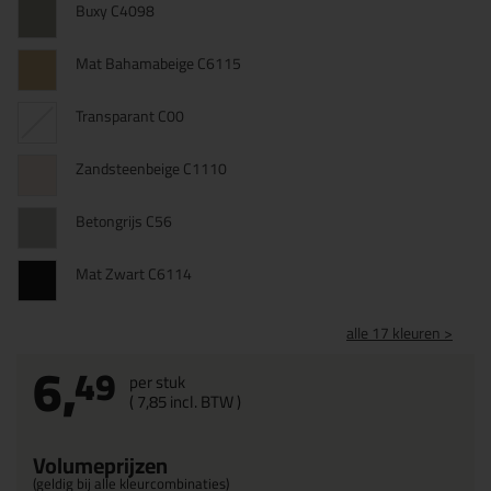
Buxy C4098
Mat Bahamabeige C6115
Transparant C00
Zandsteenbeige C1110
Betongrijs C56
Mat Zwart C6114
alle 17 kleuren >
6,
49
per stuk
(
7,
85
incl. BTW )
Volumeprijzen
(geldig bij alle kleurcombinaties)