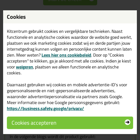
Cookies
Omschrijving
Specificaties
Reviews (8)
Kitcentrum gebruikt cookies en vergelijkbare technieken. Naast
Ottoseal S117 310ml in
functionele en analytische cookies waardoor de website goed werkt,
plaatsen we ook marketing cookies zodat wij en derde partijen jouw
Bahamabeige C10
internetgedrag kunnen volgen en persoonlijke content kunnen laten
zien. Meer weten?
Lees hier ons cookiebeleid
. Door op "Cookies
Zoek je Ottoseal S117 310ml in een specifieke kleur? Gevonden!
accepteren" te klikken, ga je akkoord met alle cookies. Indien je kiest
Deze Ottoseal S117 310ml in de kleur Bahamabeige C10 is te
voor
weigeren
, plaatsen we alleen functionele en analytische
gebruiken voor verschillende toepassingen. Een professioneel en
cookies.
hoogwaardig product welke makkelijk te gebruiken is. Bestel de
Ottoseal S117 310ml in de kleur Bahamabeige C10 vandaag nog!
Daarnaast gebruiken wij cookies en mobiele advertentie-ID’s voor
Op voorraad en op werkdagen besteld = morgen in huis.
gepersonaliseerde en niet-gepersonaliseerde advertenties,
waaronder advertentiepersonalisatie via partners zoals Google.
Wil je meer weten over de toepassing en kenmerken van dit
Meer informatie over hoe Google persoonsgegevens gebruikt:
product?
Lees alles over dit product >
https://business.safety.google/privacy/
Tips & tricks voor Ottoseal S117
Cookies accepteren
310ml
In de volgende blogs wordt dit product gebruikt: