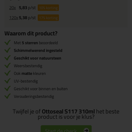
20x
5,83
p/st
10%
korting
120x
5,38
p/st
17%
korting
Waarom dit product?
Met
5 sterren
beoordeeld
Schimmelwerend ingesteld
Geschikt voor natuursteen
Weersbestendig
Ook
matte
kleuren
UV-bestendig
Geschikt voor binnen en buiten
Verouderingsbestendig
Twijfel je of
Ottoseal S117 310ml
het beste
product is voor je klus?
Start de check