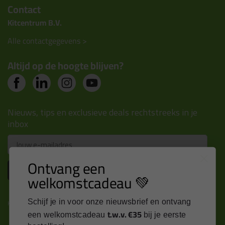
Contact
Kitcentrum B.V.
Alle contactgegevens >
Altijd op de hoogte blijven?
Nieuws, tips en exclusieve deals rechtstreeks in je
inbox
Email
Ontvang een
Inschrijven
welkomstcadeau 💚
Schijf je in voor onze nieuwsbrief en ontvang
Kitcentrum is trots op:
t.w.v. €35
een welkomstcadeau
bij je eerste