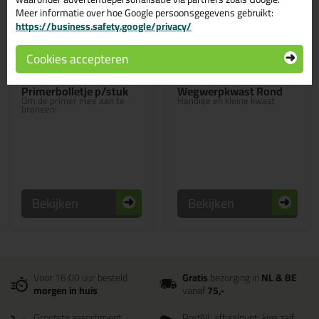
Meer informatie over hoe Google persoonsgegevens gebruikt:
https://business.safety.google/privacy/
Cookies accepteren
0,
1,
69
38
Primerbolletje p/stuk
Wegwerpkwast Rond
Om de primer mee aan te
Handige en kleine kwast
brengen!
Bekijken
Bekijken
Voor 16:00 uur besteld
Gratis
bezorging in
NL & BE
morgen in huis
vanaf
75,-
Grootste assortiment
PostNL afhaalpunt: kies zelf