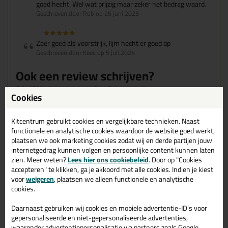
goed hecht. Wel wat prijzig maar zeker het bedrag waard.
Geschreven door Rob op 25 juni 2025
Zeer goed als voorstrijk, lijm hecht er goed op
Geschreven door Kees op 5 juli 2024
Ook een review schrijven?
Schrijf hier je review over Otto Primer 1218 >
Cookies
Kitcentrum gebruikt cookies en vergelijkbare technieken. Naast
functionele en analytische cookies waardoor de website goed werkt,
Gerelateerde producten
plaatsen we ook marketing cookies zodat wij en derde partijen jouw
internetgedrag kunnen volgen en persoonlijke content kunnen laten
zien. Meer weten?
Lees hier ons cookiebeleid
. Door op "Cookies
accepteren" te klikken, ga je akkoord met alle cookies. Indien je kiest
voor
weigeren
, plaatsen we alleen functionele en analytische
cookies.
Daarnaast gebruiken wij cookies en mobiele advertentie-ID’s voor
gepersonaliseerde en niet-gepersonaliseerde advertenties,
waaronder advertentiepersonalisatie via partners zoals Google.