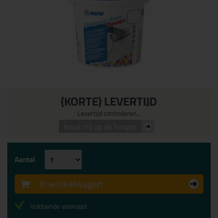
(KORTE) LEVERTIJD
Levertijd controleren...
houd mij op de hoogte
Aantal
In winkelwagen
Voldoende voorraad