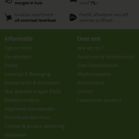
morgen in huis
vanaf
75,-
Grootste assortiment
PostNL afhaalpunt: kies zelf
uit voorraad leverbaar
wanneer je afhaalt
Informatie
Over ons
Tips en tricks
Wie wij zijn?
Keuzehulpen
Vacatures bij kitcentrum.nl
Acties
Over Kitcentrum.nl
Levertijd & Bezorging
Maatschappelijk
Retourneren & Annuleren
Winkelmand
Veel gestelde vragen (FAQ)
Contact
Bestelprocedure
Leverancier worden?
Algemene voorwaarden
Kitcentrum berichten
Cookies & privacy verklaring
Disclaimer