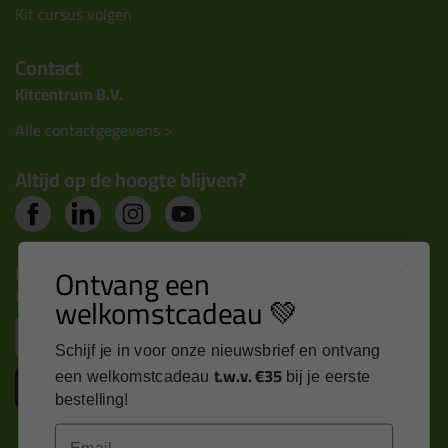
Kit cursus volgen
Contact
Kitcentrum B.V.
Alle contactgegevens >
Altijd op de hoogte blijven?
Nieuws, tips en exclusieve deals rechtstreeks in je
Ontvang een
inbox
welkomstcadeau 💚
Email
Schijf je in voor onze nieuwsbrief en ontvang
t.w.v. €35
een welkomstcadeau
bij je eerste
Inschrijven
bestelling!
Email