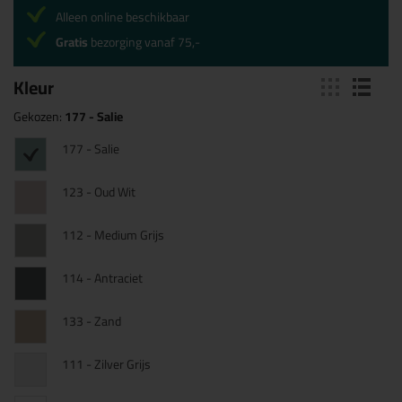
Alleen online beschikbaar
Gratis
bezorging vanaf 75,-
Kleur
Gekozen:
177 - Salie
177 - Salie
123 - Oud Wit
112 - Medium Grijs
114 - Antraciet
133 - Zand
111 - Zilver Grijs