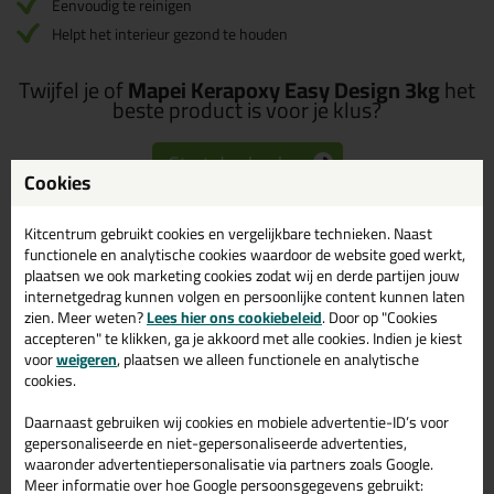
Eenvoudig te reinigen
Helpt het interieur gezond te houden
Twijfel je of
Mapei Kerapoxy Easy Design 3kg
het
beste product is voor je klus?
Start de check
Cookies
Kitcentrum gebruikt cookies en vergelijkbare technieken. Naast
functionele en analytische cookies waardoor de website goed werkt,
Omschrijving
Video
Specificaties
Reviews (4)
plaatsen we ook marketing cookies zodat wij en derde partijen jouw
internetgedrag kunnen volgen en persoonlijke content kunnen laten
Mapei Kerapoxy Easy
zien. Meer weten?
Lees hier ons cookiebeleid
. Door op "Cookies
Design 3kg in 177 - Salie
accepteren" te klikken, ga je akkoord met alle cookies. Indien je kiest
voor
weigeren
, plaatsen we alleen functionele en analytische
Zoek je Mapei Kerapoxy Easy Design 3kg in een specifieke kleur?
cookies.
Gevonden! Deze Mapei Kerapoxy Easy Design 3kg in de kleur 177
- Salie is te gebruiken voor verschillende toepassingen. Een
Daarnaast gebruiken wij cookies en mobiele advertentie-ID’s voor
professioneel en hoogwaardig product welke makkelijk te
gepersonaliseerde en niet-gepersonaliseerde advertenties,
gebruiken is. Bestel de Mapei Kerapoxy Easy Design 3kg in de
waaronder advertentiepersonalisatie via partners zoals Google.
kleur 177 - Salie vandaag nog! Op voorraad en op werkdagen
Meer informatie over hoe Google persoonsgegevens gebruikt:
besteld = morgen in huis.