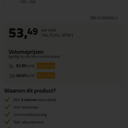
100 - Wit
alle 41 kleuren >
53,
49
per stuk
(
64,
72
incl. BTW )
Volumeprijzen
(geldig bij alle kleurcombinaties)
5x
52,89
p/st
1%
korting
10x
48,69
p/st
9%
korting
Waarom dit product?
Met
5 sterren
beoordeeld
Anti-bacterieel
Schimmelbestendig
Niet-absorberend