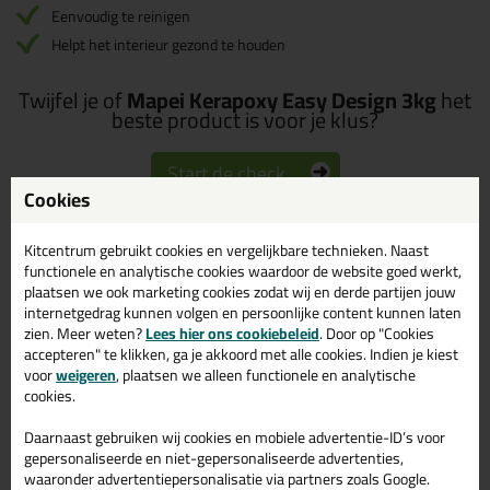
Eenvoudig te reinigen
Helpt het interieur gezond te houden
Twijfel je of
Mapei Kerapoxy Easy Design 3kg
het
beste product is voor je klus?
Start de check
Cookies
Kitcentrum gebruikt cookies en vergelijkbare technieken. Naast
Omschrijving
Video
Specificaties
Reviews (4)
functionele en analytische cookies waardoor de website goed werkt,
plaatsen we ook marketing cookies zodat wij en derde partijen jouw
Mapei Kerapoxy Easy
internetgedrag kunnen volgen en persoonlijke content kunnen laten
Design 3kg in 149 -
zien. Meer weten?
Lees hier ons cookiebeleid
. Door op "Cookies
accepteren" te klikken, ga je akkoord met alle cookies. Indien je kiest
Vulkaan zand
voor
weigeren
, plaatsen we alleen functionele en analytische
cookies.
Zoek je Mapei Kerapoxy Easy Design 3kg in een specifieke kleur?
Gevonden! Deze Mapei Kerapoxy Easy Design 3kg in de kleur 149
Daarnaast gebruiken wij cookies en mobiele advertentie-ID’s voor
- Vulkaan zand is te gebruiken voor verschillende toepassingen.
gepersonaliseerde en niet-gepersonaliseerde advertenties,
Een professioneel en hoogwaardig product welke makkelijk te
waaronder advertentiepersonalisatie via partners zoals Google.
gebruiken is. Bestel de Mapei Kerapoxy Easy Design 3kg in de