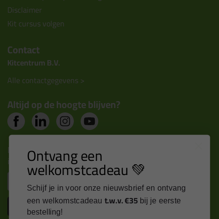
Disclaimer
Kit cursus volgen
Contact
Kitcentrum B.V.
Alle contactgegevens >
Altijd op de hoogte blijven?
Nieuws, tips en exclusieve deals rechtstreeks in je
Ontvang een
inbox
welkomstcadeau 💚
Email
Schijf je in voor onze nieuwsbrief en ontvang
t.w.v. €35
een welkomstcadeau
bij je eerste
Inschrijven
bestelling!