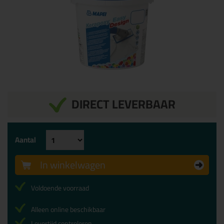
DIRECT LEVERBAAR
Aantal
In winkelwagen
Voldoende voorraad
Alleen online beschikbaar
Levertijd controleren...