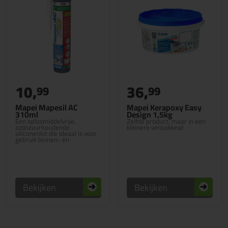
10,
36,
99
99
Mapei Mapesil AC
Mapei Kerapoxy Easy
310ml
Design 1,5kg
Een oplosmiddelvrije,
Zelfde product, maar in een
azijnzuurhoudende
kleinere verpakking!
siliconenkit die ideaal is voor
gebruik binnen- en
buitenshuis
Bekijken
Bekijken