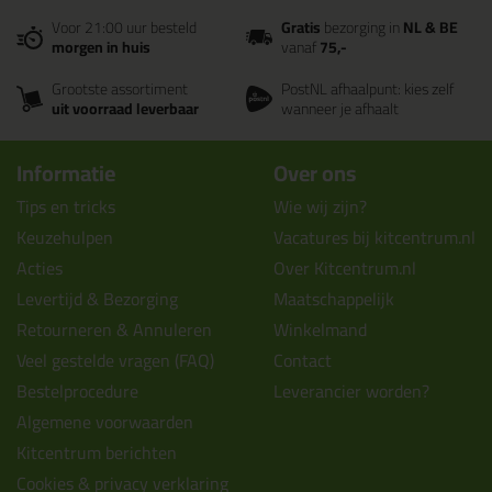
Voor 21:00 uur besteld
Gratis
bezorging in
NL & BE
morgen in huis
vanaf
75,-
Grootste assortiment
PostNL afhaalpunt: kies zelf
uit voorraad leverbaar
wanneer je afhaalt
Informatie
Over ons
Tips en tricks
Wie wij zijn?
Keuzehulpen
Vacatures bij kitcentrum.nl
Acties
Over Kitcentrum.nl
Levertijd & Bezorging
Maatschappelijk
Retourneren & Annuleren
Winkelmand
Veel gestelde vragen (FAQ)
Contact
Bestelprocedure
Leverancier worden?
Algemene voorwaarden
Kitcentrum berichten
Cookies & privacy verklaring