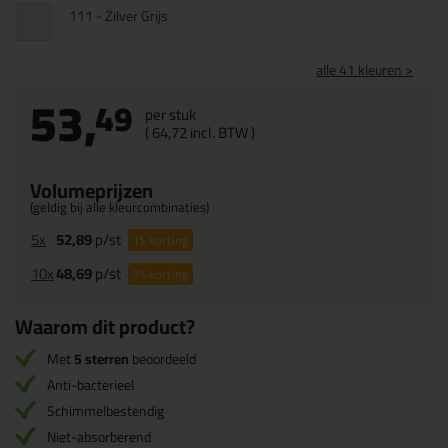
111 - Zilver Grijs
alle 41 kleuren >
53,
49
per stuk
(
64,
72
incl. BTW )
Volumeprijzen
(geldig bij alle kleurcombinaties)
5x
52,89
p/st
1%
korting
10x
48,69
p/st
9%
korting
Waarom dit product?
Met
5 sterren
beoordeeld
Anti-bacterieel
Schimmelbestendig
Niet-absorberend