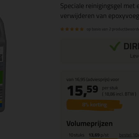
Speciale reinigingsgel met 
verwijderen van epoxyvoeg
op basis van
2 productbeoord
DIR
Leve
van
16,95
(adviesprijs) voor
15,
59
per stuk
(
18,
86
incl. BTW )
8
% korting
Volumeprijzen
10
stuks
13,69
p/st
bestel 10