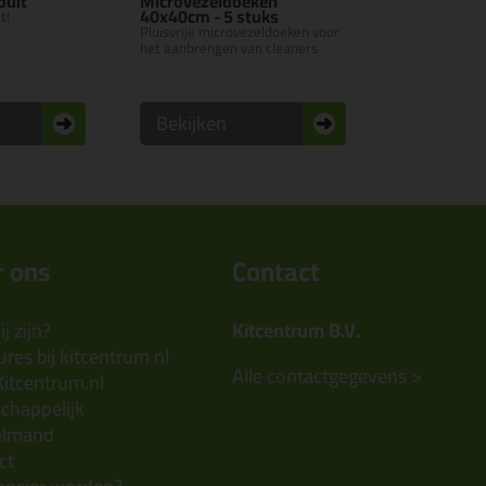
puit
Microvezeldoeken
40x40cm - 5 stuks
t!
Pluisvrije microvezeldoeken voor
het aanbrengen van cleaners
Bekijken
 ons
Contact
j zijn?
Kitcentrum B.V.
res bij kitcentrum.nl
Alle contactgegevens >
Kitcentrum.nl
chappelijk
elmand
ct