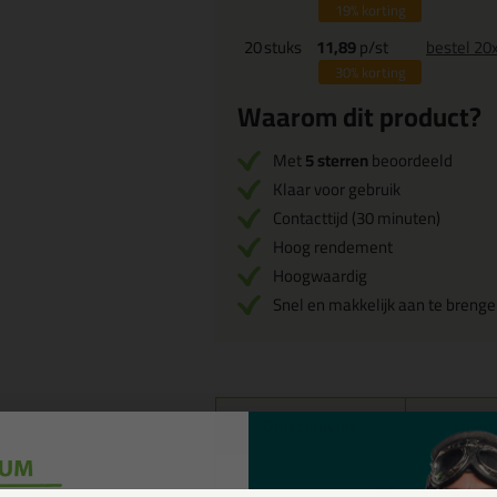
19%
korting
20
stuks
11,89
p/st
bestel 20
30%
korting
Waarom dit product?
Met
5 sterren
beoordeeld
Klaar voor gebruik
Contacttijd (30 minuten)
Hoog rendement
Hoogwaardig
Snel en makkelijk aan te breng
Omschrijving
Video
Mapei Ultr
Reviews voor: