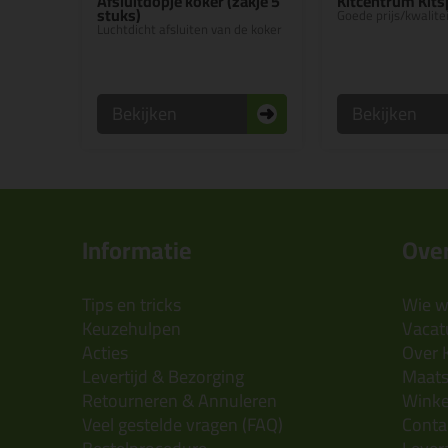
Afsluitdopje koker (zakje 5
Kitcentrum Kits
stuks)
Goede prijs/kwalitei
Luchtdicht afsluiten van de koker
Bekijken
Bekijken
Informatie
Over
Tips en tricks
Wie wi
Keuzehulpen
Vacatu
Acties
Over 
Levertijd & Bezorging
Maats
Retourneren & Annuleren
Wink
Veel gestelde vragen (FAQ)
Conta