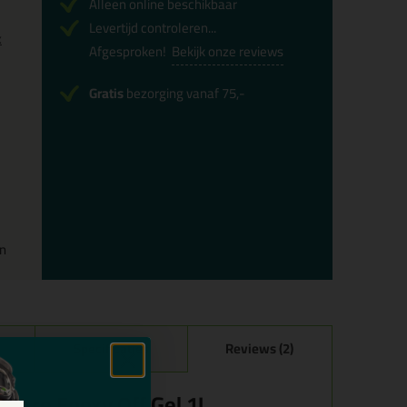
Alleen online beschikbaar
Levertijd controleren...
x
Afgesproken!
Bekijk onze reviews
Gratis
bezorging vanaf 75,-
en
Specificaties
Reviews (2)
acare Epoxy Off Gel 1L