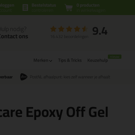
nloggen
Bestelstatus
0 producten
ccount
controleren
in winkelwagen
9.4
Hulp nodig?
Contact ons
16.432 beoordelingen
m
Merken
Tips & Tricks
Keuzehulp
verbaar
PostNL afhaalpunt: kies zelf wanneer je afhaalt
care Epoxy Off Gel