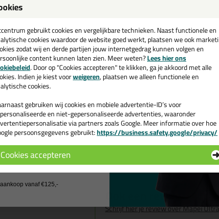
ookies
Dit product wordt beoordeeld met
een
cadeau 💚
tcentrum gebruikt cookies en vergelijkbare technieken. Naast functionele en
alytische cookies waardoor de website goed werkt, plaatsen we ook market
De handleiding op de bus is on
okies zodat wij en derde partijen jouw internetgedrag kunnen volgen en
mapei, maar als je ze volgt, pe
rsoonlijke content kunnen laten zien. Meer weten?
Lees hier ons
e nieuwsbrief en ontvang een
kraakproper zonder de voegen
okiebeleid
. Door op "Cookies accepteren" te klikken, ga je akkoord met alle
tijdens het reinigen de vloer ze
v. €35,-
bij je eerste bestelling!
okies. Indien je kiest voor
weigeren
, plaatsen we alleen functionele en
Geschreven door Joeri op 25 aug
alytische cookies.
arnaast gebruiken wij cookies en mobiele advertentie-ID’s voor
24u na voegen met epoxy toch
personaliseerde en niet-gepersonaliseerde advertenties, waaronder
het voegen al veel water gebru
vertentiepersonalisatie via partners zoals Google. Meer informatie over hoe
ogle persoonsgegevens gebruikt:
https://business.safety.google/privacy/
Deze komen vlot los (met schu
 de actiecode ›
Een dikkere klonter blijft toch 
Al bij al beperkte geurhinder d
Cookies accepteren
Nadien veel water om het prod
 wil geen cadeau
Geschreven door R op 1 juli 2023
j aankoop vanaf €125,-
Ook een review schrij
Schrijf hier je review over Mapei Ultr