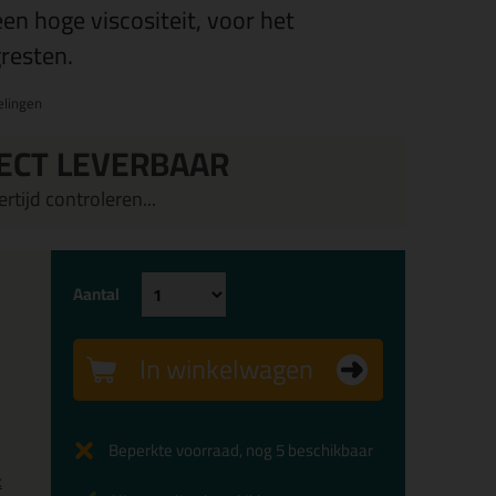
een hoge viscositeit, voor het
resten.
elingen
ECT LEVERBAAR
rtijd controleren...
Aantal
In winkelwagen
Beperkte voorraad, nog 5 beschikbaar
x