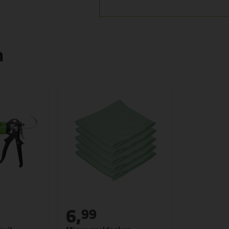
n
6,
99