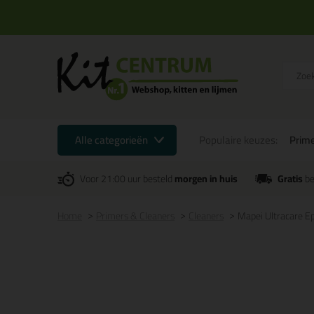
Alle categorieën
Populaire keuzes:
Prime
Voor 21:00 uur besteld
morgen in huis
Gratis
be
Home
Primers & Cleaners
Cleaners
Mapei Ultracare Ep