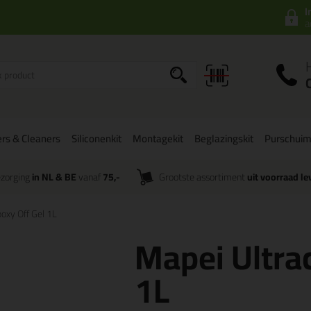
I
a
rs & Cleaners
Siliconenkit
Montagekit
Beglazingskit
Purschui
zorging
in NL & BE
vanaf
75,-
Grootste assortiment
uit voorraad le
oxy Off Gel 1L
Mapei Ultra
1L