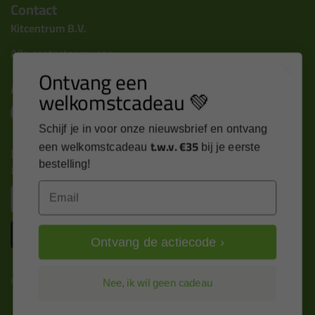
Contact
Kitcentrum B.V.
Alle contactgegevens >
Ontvang een
Altijd op de hoogte blijven?
welkomstcadeau 💚
Schijf je in voor onze nieuwsbrief en ontvang
t.w.v. €35
een welkomstcadeau
bij je eerste
Nieuws, tips en exclusieve deals rechtstreeks in je
bestelling!
inbox
Email
Email
Inschrijven
Ontvang de actiecode ›
Kitcentrum is trots op:
Nee, ik wil geen cadeau