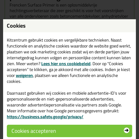
Frencken Surface Primer is een oplosmiddelvrije
hechtingsverbeteraar die zeer geschikt is voor het voorstrijken
van alle ondervloeren zoals betoncementdekvloer, anhydrietvloer
en zelfs op niet poreuze ondergronden als een tegelvloer.
Cookies
Wanneer gebruik je de Frencken Surface primer?
De Surface primer is een primer voor het voorstrijken van
Kitcentrum gebruikt cookies en vergelijkbare technieken. Naast
absorberende en niet absorberende minerale vochtongevoelige
functionele en analytische cookies waardoor de website goed werkt,
ondergronden zoals bijv. Cementgebonden dekvloeren, beton,
plaatsen we ook marketing cookies zodat wij en derde partijen jouw
calciumsulfaatgebonden en geëgaliseerde ondergronden.
internetgedrag kunnen volgen en persoonlijke content kunnen laten
Daarnaast bindt Surface Primer enigszins reststof en fungeert
zien. Meer weten?
Lees hier ons cookiebeleid
. Door op "Cookies
deze als hechtprimer op niet poreuze ondergronden.
accepteren" te klikken, ga je akkoord met alle cookies. Indien je kiest
voor
weigeren
, plaatsen we alleen functionele en analytische
Surface Primer hardt uitsluitend uit door de verdamping van het
cookies.
aanwezige water. na uitharding ontstaat een film die uitstekende
eigenschappen heeft aangaande hechting op praktisch alle goed
Daarnaast gebruiken wij cookies en mobiele advertentie-ID’s voor
absorberende ondergronden.
gepersonaliseerde en niet-gepersonaliseerde advertenties,
waaronder advertentiepersonalisatie via partners zoals Google.
Tip!
💡
Meer informatie over hoe Google persoonsgegevens gebruikt:
Zit jij met jouw klus lang op de grond? Gebruik
https://business.safety.google/privacy/
dan
kniebeschermers
! Hiermee voorkom je knie- en rugklachten.
Cookies accepteren
Kenmerken
Verhoogt de hechting op alle ondergronden