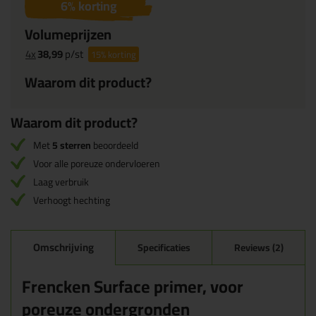
6
% korting
Volumeprijzen
4x
38,99
p/st
15%
korting
Waarom dit product?
Waarom dit product?
Met
5 sterren
beoordeeld
Voor alle poreuze ondervloeren
Laag verbruik
Verhoogt hechting
Omschrijving
Specificaties
Reviews (2)
Frencken Surface primer, voor
poreuze ondergronden