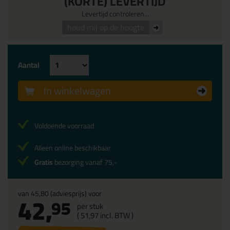
(KORTE) LEVERTIJD
Levertijd controleren...
houd mij op de hoogte
Aantal
In winkelwagen
Voldoende voorraad
Alleen online beschikbaar
Gratis
bezorging vanaf 75,-
van
45,80
(adviesprijs) voor
42,
95
per stuk
(
51,
97
incl. BTW )