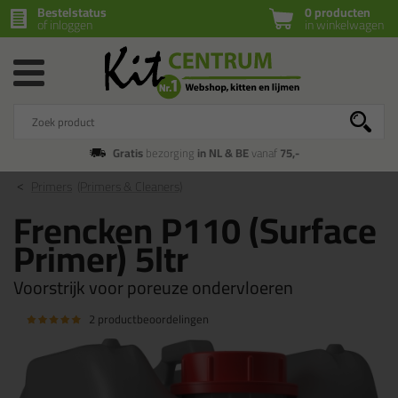
Bestelstatus
0 producten
of inloggen
in winkelwagen
Gratis
bezorging
in NL & BE
vanaf
75,-
Primers
(Primers & Cleaners)
Frencken P110 (Surface
Primer) 5ltr
Voorstrijk voor poreuze ondervloeren
2 productbeoordelingen