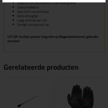
Beperkt het absorberen in de ondergrond
Oplosmiddelvrij
Zeer licht verwerkbaar
Korte droogtijd
Laag verbruik per m2
Droogt transparant op
LET OP: Surface primer mag niet op Magnesietvloeren gebruikt
worden!
Gerelateerde producten