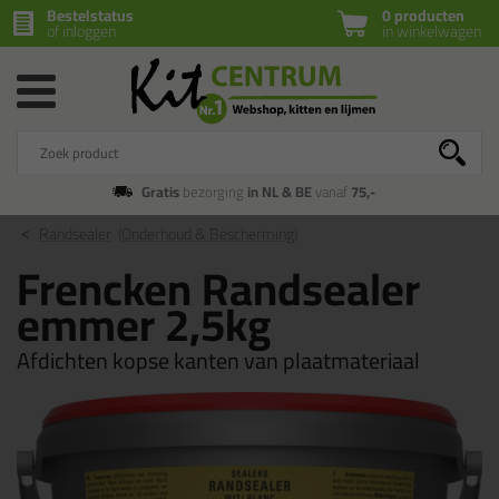
Bestelstatus
0 producten
of inloggen
in winkelwagen
Gratis
bezorging
in NL & BE
vanaf
75,-
Randsealer
(Onderhoud & Bescherming)
Frencken Randsealer
emmer 2,5kg
Afdichten kopse kanten van plaatmateriaal