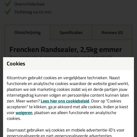
Overschilderbaar
Stofdroog na 45 min.
Omschrijving
Specificaties
Reviews (0)
Frencken Randsealer, 2,5kg emmer
Deze randsealer is speciaal ontwikkeld voor het makkelijk
Cookies
afdichten van de kopsekanten van plaatmateriaal.
Wanneer gebruik je een randsealer?
Kitcentrum gebruikt cookies en vergelijkbare technieken. Naast
Wanneer je plaatmateriaal een langere levensduur wilt geven is
functionele en analytische cookies waardoor de website goed werkt,
het belangrijk om gezaagde zijdes van plaatmateriaal goed af te
plaatsen we ook marketing cookies zodat wij en derde partijen jouw
dichten / sealen. Zowel triplex, betonplex, multiplex, boeiborden
internetgedrag kunnen volgen en persoonlijke content kunnen laten
en veel meer zijn op een makkelijke manier te behandelen.
zien. Meer weten?
Lees hier ons cookiebeleid
. Door op "Cookies
accepteren" te klikken, ga je akkoord met alle cookies. Indien je kiest
Hoe verwerk je deze randsealer?
voor
weigeren
, plaatsen we alleen functionele en analytische
cookies.
Vanuit de pot kan, we adviseren deze altijd over te gieten in een
bakje of blik om vervuiling te voorkomen.
Daarnaast gebruiken wij cookies en mobiele advertentie-ID’s voor
gepersonaliseerde en niet-gepersonaliseerde advertenties,
Kenmerken