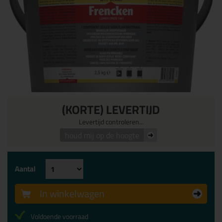
(KORTE) LEVERTIJD
Levertijd controleren...
houd mij op de hoogte
Aantal
In winkelwagen
Voldoende voorraad