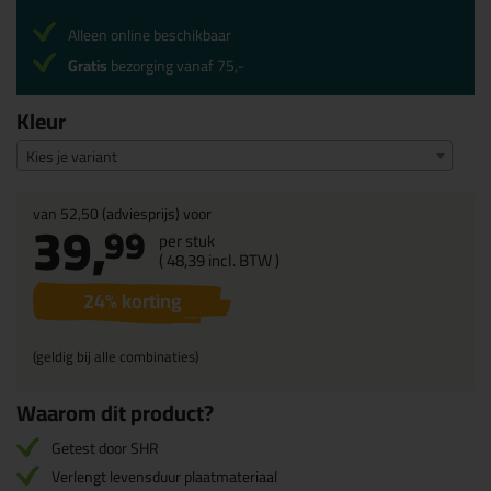
Alleen online beschikbaar
Gratis
bezorging vanaf 75,-
Kleur
Kies je variant
van
52,50
(adviesprijs) voor
39,
99
per stuk
(
48,
39
incl. BTW )
24
% korting
(geldig bij alle combinaties)
Waarom dit product?
Getest door SHR
Verlengt levensduur plaatmateriaal