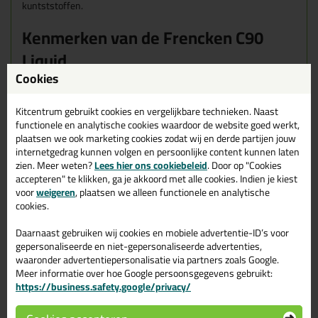
kuntststoffen.
Kenmerken van de Frencken C90
Liquid
Cookies
Watervast volgend de NEN-EN 204 norm D4
KOMO gecertificeerd
Kitcentrum gebruikt cookies en vergelijkbare technieken. Naast
Hoge temperatuursbestendigheid
functionele en analytische cookies waardoor de website goed werkt,
Lang houdbaar
plaatsen we ook marketing cookies zodat wij en derde partijen jouw
Open tijd van 30 minuten
internetgedrag kunnen volgen en persoonlijke content kunnen laten
Klemtijd van ca. 90 minuten
zien. Meer weten?
Lees hier ons cookiebeleid
. Door op "Cookies
accepteren" te klikken, ga je akkoord met alle cookies. Indien je kiest
Aanbevolen persoonlijke beschermingsmiddelen
voor
weigeren
, plaatsen we alleen functionele en analytische
Handschoenen:
OXXA PU-Flex 14-086
cookies.
ca. 30 minuten
ca. 90 minuten
140 kg/cm²
Daarnaast gebruiken wij cookies en mobiele advertentie-ID’s voor
-30 tot +120 °C
D4
33196
gepersonaliseerde en niet-gepersonaliseerde advertenties,
waaronder advertentiepersonalisatie via partners zoals Google.
Eigenschappen Frencken C90 Liquid
Meer informatie over hoe Google persoonsgegevens gebruikt:
Constructielijm D4 flacon 250gr
https://business.safety.google/privacy/
Merk