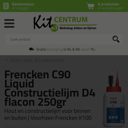
Bestelstatus
0 producten
of inloggen
in winkelwagen
Gratis
bezorging
in NL & BE
vanaf
75,-
PU lijm
(Hout- & Constructielijm)
Frencken C90
Liquid
Constructielijm D4
flacon 250gr
Hout en constructielijm voor binnen
en buiten | Voorheen Frencken K100