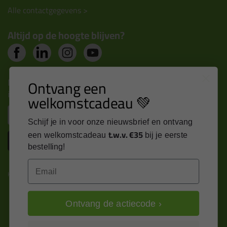
Alle contactgegevens >
Altijd op de hoogte blijven?
Nieuws, tips en exclusieve deals rechtstreeks in je
Ontvang een
inbox
welkomstcadeau 💚
Email
Schijf je in voor onze nieuwsbrief en ontvang
t.w.v. €35
een welkomstcadeau
bij je eerste
Inschrijven
bestelling!
Email
Kitcentrum is trots op:
Ontvang de actiecode ›