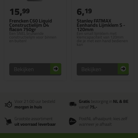
15,
6,
99
19
Frencken C60 Liquid
Stanley FATMAX
Constructielijm D4
Eenhands Lijmklem S -
flacon 750gr
120mm
Een SNEL bruisende
Een small lijmklem met
constructielijm voor binnen
klemcapaciteit van 120mm
en buiten!
die je met een hand bedienen
kan
Bekijken
Bekijken
Voor 21:00 uur besteld
Gratis
bezorging in
NL & BE
morgen in huis
vanaf
75,-
Grootste assortiment
PostNL afhaalpunt: kies zelf
uit voorraad leverbaar
wanneer je afhaalt