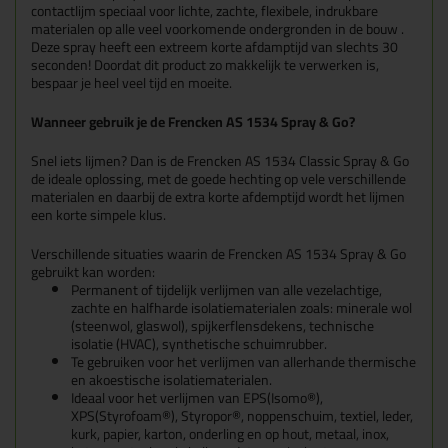
contactlijm speciaal voor lichte, zachte, flexibele, indrukbare
materialen op alle veel voorkomende ondergronden in de bouw .
Deze spray heeft een extreem korte afdamptijd van slechts 30
seconden! Doordat dit product zo makkelijk te verwerken is,
bespaar je heel veel tijd en moeite.
Wanneer gebruik je de Frencken AS 1534 Spray & Go?
Snel iets lijmen? Dan is de Frencken AS 1534 Classic Spray & Go
de ideale oplossing, met de goede hechting op vele verschillende
materialen en daarbij de extra korte afdemptijd wordt het lijmen
een korte simpele klus.
Verschillende situaties waarin de Frencken AS 1534 Spray & Go
gebruikt kan worden:
Permanent of tijdelijk verlijmen van alle vezelachtige,
zachte en halfharde isolatiematerialen zoals: minerale wol
(steenwol, glaswol), spijkerflensdekens, technische
isolatie (HVAC), synthetische schuimrubber.
Te gebruiken voor het verlijmen van allerhande thermische
en akoestische isolatiematerialen.
Ideaal voor het verlijmen van EPS(Isomo®),
XPS(Styrofoam®), Styropor®, noppenschuim, textiel, leder,
kurk, papier, karton, onderling en op hout, metaal, inox,