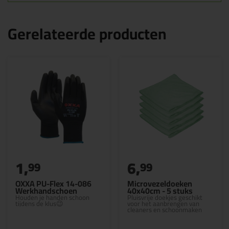
Gerelateerde producten
1,
6,
99
99
OXXA PU-Flex 14-086
Microvezeldoeken
Werkhandschoen
40x40cm - 5 stuks
Houden je handen schoon
Pluisvrije doekjes geschikt
tijdens de klus😉
voor het aanbrengen van
cleaners en schoonmaken