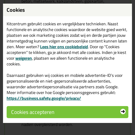
beton, metselwerk, kalkzandsteen, gipskarton,
pleisterwerk en andere gladde, ruwe, poreuze en niet-
Cookies
poreuze oppervlakken.
Deze spray wordt ook wel
'de nietvervanger'
genoemd. Dat komt
Kitcentrum gebruikt cookies en vergelijkbare technieken. Naast
omdat de spray geschikt is om hele dunne materialen op elkaar te
functionele en analytische cookies waardoor de website goed werkt,
verlijmen zonder deze te hoeven nieten.
plaatsen we ook marketing cookies zodat wij en derde partijen jouw
internetgedrag kunnen volgen en persoonlijke content kunnen laten
Kenmerken
zien. Meer weten?
Lees hier ons cookiebeleid
. Door op "Cookies
Een contactlijm met een goede en snelle hechting.
accepteren" te klikken, ga je akkoord met alle cookies. Indien je kiest
Universeel te gebruiken.
voor
weigeren
, plaatsen we alleen functionele en analytische
Erg gebruiksvriendelijk.
cookies.
Een snelle handvaste verbinding.
Dichloormethaan- en methyleenchloride vrij
Daarnaast gebruiken wij cookies en mobiele advertentie-ID’s voor
Vervangt nieten
gepersonaliseerde en niet-gepersonaliseerde advertenties,
Geschikt voor EPS en XPS
waaronder advertentiepersonalisatie via partners zoals Google.
Opmerkingen
Meer informatie over hoe Google persoonsgegevens gebruikt:
Niet geschikt voor het verlijmen van dakmembranen,
https://business.safety.google/privacy/
membranen die weekmakers bevatten (zwembad liner,
skai kunstleder), dakisolatie, zachte zwembadisolatie,
Cookies accepteren
Teflon®
Niet geschikt voor het verlijmen van isolatiematerialen die
nadien overpleisterd worden.