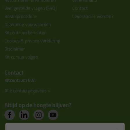
Retourneren & Annuleren
Winkelmand
Veel gestelde vragen (FAQ)
Contact
Bestelprocedure
Leverancier worden?
Algemene voorwaarden
Kitcentrum berichten
Cookies & privacy verklaring
Disclaimer
Kit cursus volgen
Contact
Kitcentrum B.V.
Alle contactgegevens >
Altijd op de hoogte blijven?