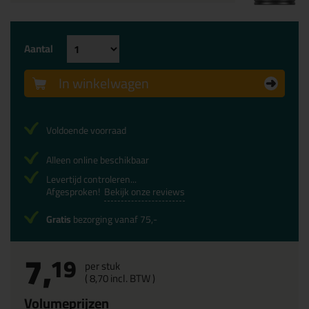
Aantal
In winkelwagen
Voldoende voorraad
Alleen online beschikbaar
Levertijd controleren...
Afgesproken!
Bekijk onze reviews
Gratis
bezorging vanaf 75,-
7,
19
per stuk
(
8,
70
incl. BTW )
Volumeprijzen