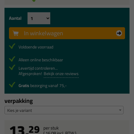
Aantal
In winkelwagen
Voldoende voorraad
Alleen online beschikbaar
Levertijd controleren...
Afgesproken!
Bekijk onze reviews
Gratis
bezorging vanaf 75,-
verpakking
Kies je variant
13,
29
per stuk
(
16,
08
incl. BTW )