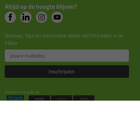
Altijd op de hoogte blijven?
Nieuws, tips en exclusieve deals rechtstreeks in je
inbox
Email
Inschrijven
Kitcentrum is trots op:
Alle prijzen zijn in EURO en excl. 21% BTW
wijzig naar incl. BTW