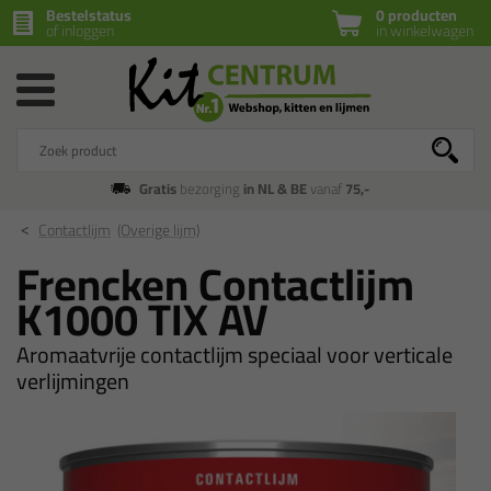
Bestelstatus
0 producten
of inloggen
in winkelwagen
Gratis
bezorging
in NL & BE
vanaf
75,-
Contactlijm
(Overige lijm)
Frencken Contactlijm
K1000 TIX AV
Aromaatvrije contactlijm speciaal voor verticale
verlijmingen