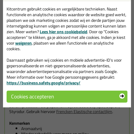
K1000 Tix AV is speciaal ontwikkeld voor
verticale
verlijming van
vlakverbindingen. Deze lijm trekt niet in de te verlijmen
Kitcentrum gebruikt cookies en vergelijkbare technieken. Naast
materialen en is daardoor beter geschikt voor het verlijmen van
functionele en analytische cookies waardoor de website goed werkt,
poreuze materialen. De meest voorkomende toepassing is het
plaatsen we ook marketing cookies zodat wij en derde partijen jouw
verlijmen van HPL op diverse ondergronden. Vanwege de hoge
internetgedrag kunnen volgen en persoonlijke content kunnen laten
aanvangshechting zijn de contactlijmen van Frencken zeer
zien. Meer weten?
Lees hier ons cookiebeleid
. Door op "Cookies
geschikt voor zgn. ‘gebogen werk’.
accepteren" te klikken, ga je akkoord met alle cookies. Indien je kiest
voor
weigeren
, plaatsen we alleen functionele en analytische
Wanneer gebruik je de K1000 Tix van Frencken?
cookies.
K1000 Tix AV is geschikt voor
(verticale)
vlakverlijming van
Daarnaast gebruiken wij cookies en mobiele advertentie-ID’s voor
hardkunststofplaat (Duropal, Formica, Print HPL, Resopal, e.d.) en
gepersonaliseerde en niet-gepersonaliseerde advertenties,
fineer onderling of op spaanplaat, triplex, hardboard multiplex,
waaronder advertentiepersonalisatie via partners zoals Google.
M.D.F. en ander plaatmateriaal. Ook voor verlijming van rubber,
Meer informatie over hoe Google persoonsgegevens gebruikt:
kurk, leer, karton, bekledingsmaterialen, flexibele schuimen
https://business.safety.google/privacy/
onderling of op spaanplaat, multiplex, beton, steen, marmer,
metalen, aluminium en r.v.s.
Cookies accepteren
Niet toepassen voor de verlijming van polystyreen plaat- en
schuimproducten als piepschuim bijvoorbeeld Styropor, Depron,
Styrodur. Gebruik hiervoor
Frencken Elastische contactlijm
.
Kenmerken
Aromaatvrij