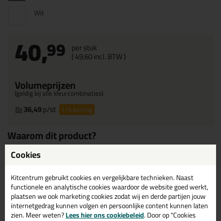
Wit
40,
99
per stuk
(
49,
60
incl. BTW )
Volumeprijzen
(geldig bij alle kleurcombinaties)
8x
36,49
p/st
11%
korting
Waarom dit product?
2mm dik
Cookies
9mm breed
Kitcentrum gebruikt cookies en vergelijkbare technieken. Naast
functionele en analytische cookies waardoor de website goed werkt,
plaatsen we ook marketing cookies zodat wij en derde partijen jouw
Omschrijving
Specificaties
Reviews (0)
internetgedrag kunnen volgen en persoonlijke content kunnen laten
zien. Meer weten?
Lees hier ons cookiebeleid
. Door op "Cookies