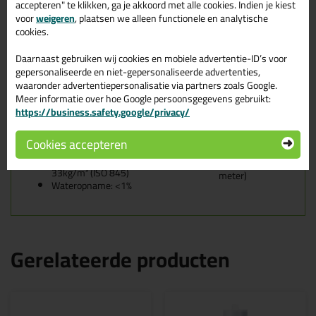
Technische gegevens PRO S
accepteren" te klikken, ga je akkoord met alle cookies. Indien je kiest
voor
weigeren
, plaatsen we alleen functionele en analytische
glasband ZA 2x9mm ds 825m
cookies.
De schijven zijn
Daarnaast gebruiken wij cookies en mobiele advertentie-ID’s voor
Drager: PE schuim, gesloten
leverbaar in de maten:
cellen
gepersonaliseerde en niet-gepersonaliseerde advertenties,
Lijmlaag: Hot-melt
waaronder advertentiepersonalisatie via partners zoals Google.
9x2mm (25
Trekontlasting: Gelamineerde
Meer informatie over hoe Google persoonsgegevens gebruikt:
meter)
PE-folie
https://business.safety.google/privacy/
9x3mm (25
Temperatuurbereik: -30°C
meter)
tot +80°C
9x4mm (20
Cookies accepteren
Schuimspecificaties:
meter)
Soortelijk gewicht: ca.
9x5mm (15
33kg/m³ (ISO 845)
meter)
Wateropname: <1%
Gerelateerde producten