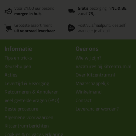
Voor 21:00 uur besteld
Gratis
bezorging in
NL & BE
morgen in huis
vanaf
75,-
Grootste assortiment
PostNL afhaalpunt: kies zelf
uit voorraad leverbaar
wanneer je afhaalt
Informatie
Over ons
Tips en tricks
Wie wij zijn?
Keuzehulpen
Vacatures bij kitcentrum.nl
Acties
Over Kitcentrum.nl
Levertijd & Bezorging
Maatschappelijk
Retourneren & Annuleren
Winkelmand
Veel gestelde vragen (FAQ)
Contact
Bestelprocedure
Leverancier worden?
Algemene voorwaarden
Kitcentrum berichten
Cookies & privacy verklaring