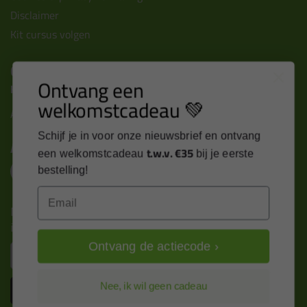
Disclaimer
Kit cursus volgen
Contact
Ontvang een
Kitcentrum B.V.
welkomstcadeau 💚
Alle contactgegevens >
Schijf je in voor onze nieuwsbrief en ontvang
Altijd op de hoogte blijven?
t.w.v. €35
een welkomstcadeau
bij je eerste
bestelling!
Email
Nieuws, tips en exclusieve deals rechtstreeks in je
inbox
Ontvang de actiecode ›
Email
Inschrijven
Nee, ik wil geen cadeau