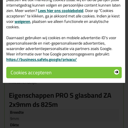
PRO S Glasband ZA
internetgedrag kunnen volgen en persoonlijke content kunnen laten
Een beglazingsband (glasband) met gesloten celstructuur welke
zien. Meer weten?
Lees hier ons cookiebeleid
. Door op "Cookies
te gebruiken is volgens de NPR 3577 beglazingsrichtlijn. Deze
accepteren" te klikken, ga je akkoord met alle cookies. Indien je kiest
glasband heeft een kleefzijde welke is voorzien van een sterke,
voor
weigeren
, plaatsen we alleen functionele en analytische
maar toch milieuvriendelijke lijmlaag. Bij PRO-S glasband zijn de
cookies.
schijfjes los verpakt (33 schijfjes van elk 25mtr)
Daarnaast gebruiken wij cookies en mobiele advertentie-ID’s voor
Wanneer gebruik je de PRO S Glasband ZA?
gepersonaliseerde en niet-gepersonaliseerde advertenties,
De PRO S Glasband ZA wordt veelal gebruikt voor het monteren
waaronder advertentiepersonalisatie via partners zoals Google.
van glas. Door het geoctrooieerde wikkelpatroon ontaat een
Meer informatie over hoe Google persoonsgegevens gebruikt:
stabiele rol met vlakke, nagenoeg gesloten zijkanten. Hierdoor
https://business.safety.google/privacy/
voldoet de PRO S Glasband ZA aan NPR 3577. Dit betekent dat
het voldoet aan de eis van waterdichtheid. De PRO s Glasband is
Cookies accepteren
voorzien van een sterke lijmlaag. De PRO S Glasband ZA is los
verpakt ZONDER afdekfolie, hierdoor is de Glasband zeer
milieuvriendelijk.
Eigenschappen PRO S glasband ZA
2x9mm ds 825m
Breedte
9mm
Dikte