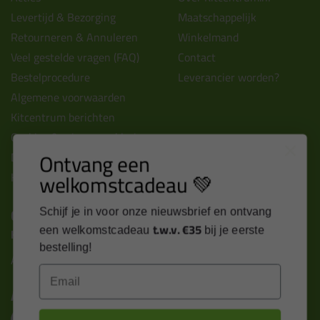
Levertijd & Bezorging
Maatschappelijk
Retourneren & Annuleren
Winkelmand
Veel gestelde vragen (FAQ)
Contact
Bestelprocedure
Leverancier worden?
Algemene voorwaarden
Kitcentrum berichten
Cookies & privacy verklaring
Ontvang een
Disclaimer
welkomstcadeau 💚
Kit cursus volgen
Contact
Schijf je in voor onze nieuwsbrief en ontvang
t.w.v. €35
een welkomstcadeau
bij je eerste
Kitcentrum B.V.
bestelling!
Alle contactgegevens >
Email
Altijd op de hoogte blijven?