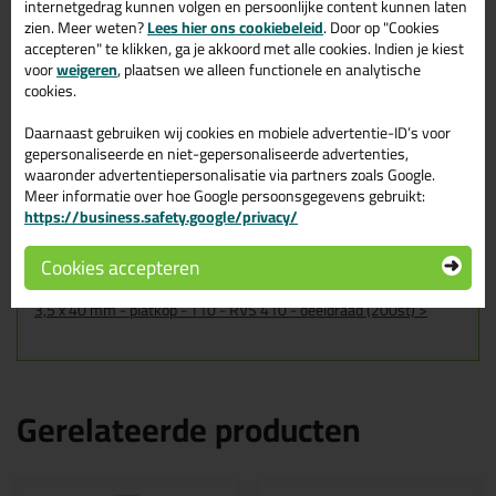
internetgedrag kunnen volgen en persoonlijke content kunnen laten
platkop - T10 - RVS 410 - deeldraad
zien. Meer weten?
Lees hier ons cookiebeleid
. Door op "Cookies
(200st)
accepteren" te klikken, ga je akkoord met alle cookies. Indien je kiest
voor
weigeren
, plaatsen we alleen functionele en analytische
Dit product wordt beoordeeld met
sterren,
cookies.
gebaseerd op
1
review
Daarnaast gebruiken wij cookies en mobiele advertentie-ID’s voor
gepersonaliseerde en niet-gepersonaliseerde advertenties,
Vlotte levering , mooi product wat plaatselijk niet leverbaar
waaronder advertentiepersonalisatie via partners zoals Google.
was. Schroeven geleverd met passend bitje
Meer informatie over hoe Google persoonsgegevens gebruikt:
Geschreven door Minze op 27 maart 2024
https://business.safety.google/privacy/
Ook een review schrijven?
Cookies accepteren
Schrijf hier je review over Woodies Ultimate Glaslatschroef Torx -
3,5 x 40 mm - platkop - T10 - RVS 410 - deeldraad (200st) >
Gerelateerde producten