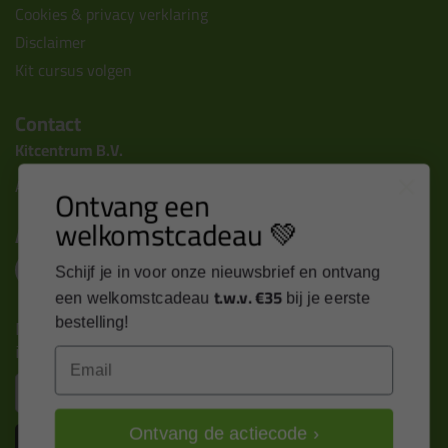
Cookies & privacy verklaring
Disclaimer
Kit cursus volgen
Contact
Kitcentrum B.V.
Alle contactgegevens >
Ontvang een
welkomstcadeau 💚
Altijd op de hoogte blijven?
Schijf je in voor onze nieuwsbrief en ontvang
t.w.v. €35
een welkomstcadeau
bij je eerste
Nieuws, tips en exclusieve deals rechtstreeks in je
bestelling!
inbox
Email
Email
Ontvang de actiecode ›
Inschrijven