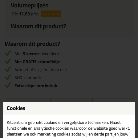
Volumeprijzen
10x
12,83
p/st
4%
korting
Waarom dit product?
Waarom dit product?
Met
5 sterren
beoordeeld
Met GRATIS schroefbitje
Scheurt of splijt het hout niet
SHR keurmerk
Extra diepe torx indruk
Omschrijving
Specificaties
Reviews (1)
Cookies
Woodies Ultimate
Kitcentrum gebruikt cookies en vergelijkbare technieken. Naast
Reviews voor:
functionele en analytische cookies waardoor de website goed werkt,
Glaslatschroef Torx - 3,5 x 40 mm -
plaatsen we ook marketing cookies zodat wij en derde partijen jouw