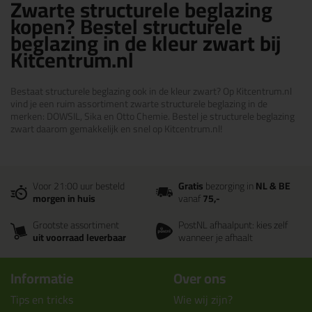
Zwarte structurele beglazing
kopen? Bestel structurele
beglazing in de kleur zwart bij
Kitcentrum.nl
Bestaat structurele beglazing ook in de kleur zwart? Op Kitcentrum.nl
vind je een ruim assortiment zwarte structurele beglazing in de
merken: DOWSIL, Sika en Otto Chemie. Bestel je structurele beglazing
zwart daarom gemakkelijk en snel op Kitcentrum.nl!
Voor 21:00 uur besteld
Gratis
bezorging in
NL & BE
morgen in huis
vanaf
75,-
Grootste assortiment
PostNL afhaalpunt: kies zelf
uit voorraad leverbaar
wanneer je afhaalt
Informatie
Over ons
Tips en tricks
Wie wij zijn?