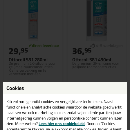
29,
36,
95
95
Ottocoll S81 280ml
Ottocoll S81 490ml
De premium 2K-silicone voor
De premium 2K-silicone voor
gelijmde raamconstructies |
gelijmde raamconstructies
Kleine verpakking en te
verwerken met een
standaard kitspuit
Cookies
Kitcentrum gebruikt cookies en vergelijkbare technieken. Naast
Bekijken
Bekijken
functionele en analytische cookies waardoor de website goed werkt,
plaatsen we ook marketing cookies zodat wij en derde partijen jouw
internetgedrag kunnen volgen en persoonlijke content kunnen laten
zien. Meer weten?
Lees hier ons cookiebeleid
. Door op "Cookies
accepteren" te klikken, ga je akkoord met alle cookies. Indien je kiest