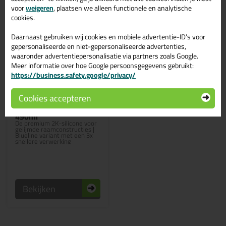
voor
weigeren
, plaatsen we alleen functionele en analytische
cookies.
Daarnaast gebruiken wij cookies en mobiele advertentie-ID’s voor
gepersonaliseerde en niet-gepersonaliseerde advertenties,
waaronder advertentiepersonalisatie via partners zoals Google.
Meer informatie over hoe Google persoonsgegevens gebruikt:
https://business.safety.google/privacy/
42,
99
Cookies accepteren
Ottocoll S81 Blueline
490ml
De premium 2K-silicone voor
gelijmde raamconstructies |
Blueline variant met een 3x
snellere verwerking
Bekijken