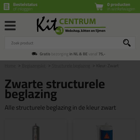
Bestelstatus
0 producten
of inloggen
in winkelwagen
Gratis
bezorging
in NL & BE
vanaf
75,-
Home
Beglazingskit
Structurele beglazing
Kleur: Zwart
Zwarte structurele
beglazing
Alle structurele beglazing in de kleur zwart