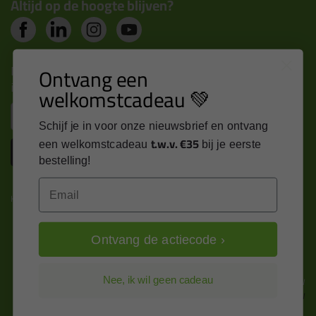
Altijd op de hoogte blijven?
Nieuws, tips en exclusieve deals rechtstreeks in je
Ontvang een
inbox
welkomstcadeau 💚
Email
Schijf je in voor onze nieuwsbrief en ontvang
t.w.v. €35
een welkomstcadeau
bij je eerste
Inschrijven
bestelling!
Email
Kitcentrum is trots op:
Ontvang de actiecode ›
Alle prijzen zijn in EURO en excl. 21% BTW
Nee, ik wil geen cadeau
wijzig naar incl. BTW