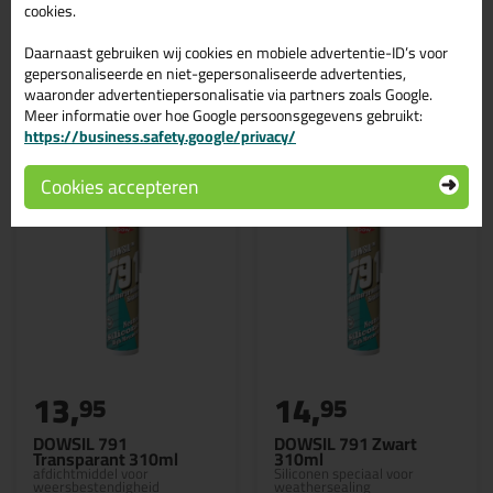
Siliconenkit
cookies.
Daarnaast gebruiken wij cookies en mobiele advertentie-ID’s voor
gepersonaliseerde en niet-gepersonaliseerde advertenties,
waaronder advertentiepersonalisatie via partners zoals Google.
Gerelateerde producten
Meer informatie over hoe Google persoonsgegevens gebruikt:
https://business.safety.google/privacy/
Cookies accepteren
13,
14,
95
95
DOWSIL 791
DOWSIL 791 Zwart
Transparant 310ml
310ml
afdichtmiddel voor
Siliconen speciaal voor
weersbestendigheid
weathersealing