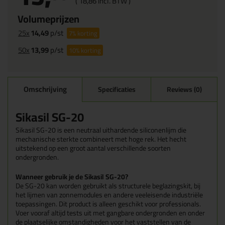
(
18,
86
incl. BTW )
Volumeprijzen
25x
14,49
p/st
7%
korting
50x
13,99
p/st
10%
korting
Omschrijving
Specificaties
Reviews (0)
Sikasil SG-20
Sikasil SG-20 is een neutraal uithardende siliconenlijm die
mechanische sterkte combineert met hoge rek. Het hecht
uitstekend op een groot aantal verschillende soorten
ondergronden.
Wanneer gebruik je de Sikasil SG-20?
De SG-20 kan worden gebruikt als structurele beglazingskit, bij
het lijmen van zonnemodules en andere veeleisende industriële
toepassingen. Dit product is alleen geschikt voor professionals.
Voer vooraf altijd tests uit met gangbare ondergronden en onder
de plaatselijke omstandigheden voor het vaststellen van de