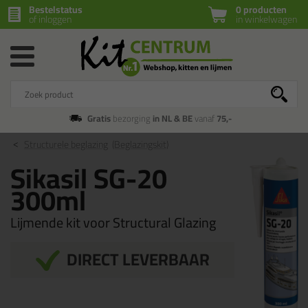
Bestelstatus
0 producten
of inloggen
in winkelwagen
Gratis
bezorging
in NL & BE
vanaf
75,-
Structurele beglazing
(Beglazingskit)
Sikasil SG-20
300ml
Lijmende kit voor Structural Glazing
DIRECT LEVERBAAR