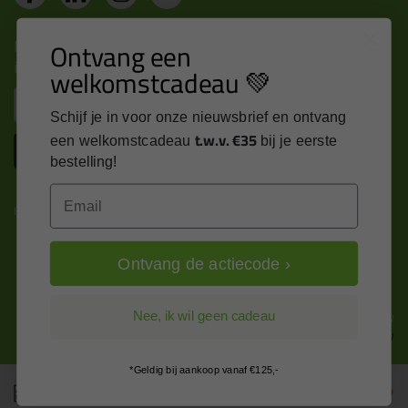
Nieuws, tips en exclusieve deals rechtstreeks in je
Ontvang een
inbox
welkomstcadeau 💚
Email
Schijf je in voor onze nieuwsbrief en ontvang
t.w.v. €35
een welkomstcadeau
bij je eerste
Inschrijven
bestelling!
Email
Kitcentrum is trots op:
Ontvang de actiecode ›
Alle prijzen zijn in EURO en excl. 21% BTW
Nee, ik wil geen cadeau
wijzig naar incl. BTW
*Geldig bij aankoop vanaf €125,-