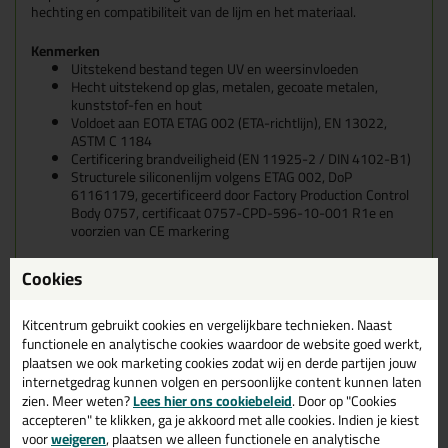
hechting en compatibiliteit van de lijm en het materiaal.
Kenmerken
Uitstekend bestand tegen UV en weersinvloeden
Hecht uitstekend op glas, metalen, gecoate metalen,
kunststof-fen en hout
Voldoet aan EOTA ETAG 002 (ETA-richtlijn), EN 13022,
ASTM C 1184
Certificering brandveiligheid (EN 11925-2 / DIN 4102-B1)
Structurele siliconenlijm volgens ETAG 002, DoP
61161179, gecertificeerd door Factory Production Control
Body 0757, certificaat 0757-CPD-596-10-001 R1e en
voorzien van CE markering
Eigenschappen Sikasil SG-20 300ml
Cookies
Verpakkingstype
Koker
Kitcentrum gebruikt cookies en vergelijkbare technieken. Naast
Geschikt voor onder andere
functionele en analytische cookies waardoor de website goed werkt,
plaatsen we ook marketing cookies zodat wij en derde partijen jouw
Glas
internetgedrag kunnen volgen en persoonlijke content kunnen laten
Kenmerk
zien. Meer weten?
Lees hier ons cookiebeleid
. Door op "Cookies
Verlijmend
accepteren" te klikken, ga je akkoord met alle cookies. Indien je kiest
Soort
voor
weigeren
, plaatsen we alleen functionele en analytische