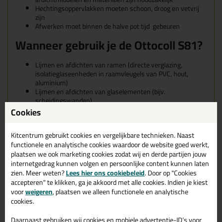
Hechtingsoppervlakken moeten schoon, droog en vetvrij
zijn
Afwerken moet binnen de halve pot tijd gebeuren
Wanneer gebruik je de Ottocoll S81?
Lijmen en afdichten van ramen (directe verglazing,
isolatieglaseenheden in raamvleugels van PVC, hout,
aluminium)
Lijmen en afdichten van glaselementen (bijv.
scheidingswanden)
Fabricage van ramen volgens standaard RC2 of RC3
Cookies
volgens DIN EN 1627
Benieuwd hoe je dit product het beste kan verwerken? Kijk dan
Kitcentrum gebruikt cookies en vergelijkbare technieken. Naast
even naar de downloadbare verwerkingsinstructies, die je kan
functionele en analytische cookies waardoor de website goed werkt,
vinden bij de specificaties.
plaatsen we ook marketing cookies zodat wij en derde partijen jouw
internetgedrag kunnen volgen en persoonlijke content kunnen laten
Geschikte ondergronden voor de
zien. Meer weten?
Lees hier ons cookiebeleid
. Door op "Cookies
accepteren" te klikken, ga je akkoord met alle cookies. Indien je kiest
Ottocoll S81
voor
weigeren
, plaatsen we alleen functionele en analytische
cookies.
De Ottocoll S81 hecht goed op aluminium (met poedercoating),
glas, hout en PVC. Voor een volledige lijst van geschikte
Daarnaast gebruiken wij cookies en mobiele advertentie-ID’s voor
ondergronden raden we je aan om het datablad te bekijken die je