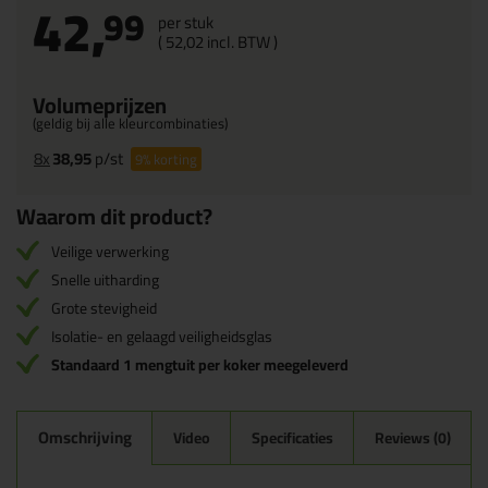
42,
99
per stuk
(
52,
02
incl. BTW )
Volumeprijzen
(geldig bij alle kleurcombinaties)
8x
38,95
p/st
9%
korting
Waarom dit product?
Veilige verwerking
Snelle uitharding
Grote stevigheid
Isolatie- en gelaagd veiligheidsglas
Standaard 1 mengtuit per koker meegeleverd
Omschrijving
Video
Specificaties
Reviews (0)