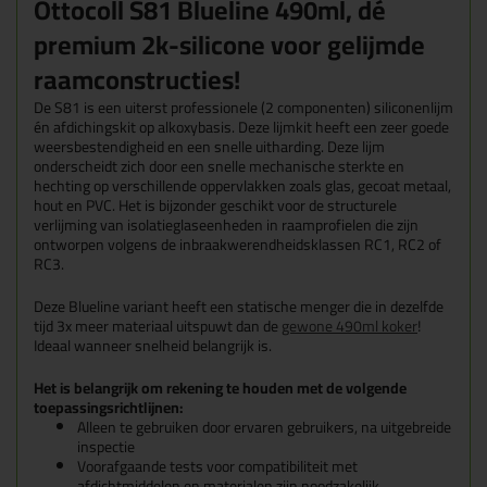
Ottocoll S81 Blueline 490ml, dé
premium 2k-silicone voor gelijmde
raamconstructies!
De S81 is een uiterst professionele (2 componenten) siliconenlijm
én afdichingskit op alkoxybasis. Deze lijmkit heeft een zeer goede
weersbestendigheid en een snelle uitharding. Deze lijm
onderscheidt zich door een snelle mechanische sterkte en
hechting op verschillende oppervlakken zoals glas, gecoat metaal,
hout en PVC. Het is bijzonder geschikt voor de structurele
verlijming van isolatieglaseenheden in raamprofielen die zijn
ontworpen volgens de inbraakwerendheidsklassen RC1, RC2 of
RC3.
Deze Blueline variant heeft een statische menger die in dezelfde
tijd 3x meer materiaal uitspuwt dan de
gewone 490ml koker
!
Ideaal wanneer snelheid belangrijk is.
Het is belangrijk om rekening te houden met de volgende
toepassingsrichtlijnen:
Alleen te gebruiken door ervaren gebruikers, na uitgebreide
inspectie
Voorafgaande tests voor compatibiliteit met
afdichtmiddelen en materialen zijn noodzakelijk