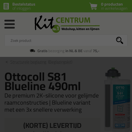
Bestelstatus
0 producten
of inloggen
in winkelwagen
Gratis
bezorging
in NL & BE
vanaf
75,-
Structurele beglazing
(Beglazingskit)
Ottocoll S81
Blueline 490ml
De premium 2K-silicone voor gelijmde
raamconstructies | Blueline variant
met een 3x snellere verwerking
(KORTE) LEVERTIJD