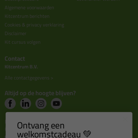
Algemene voorwaarden
Kitcentrum berichten
Cookies & privacy verklaring
Disclaimer
Kit cursus volgen
Contact
Kitcentrum B.V.
Alle contactgegevens >
Altijd op de hoogte blijven?
Nieuws, tips en exclusieve deals rechtstreeks in je
Ontvang een
inbox
welkomstcadeau 💚