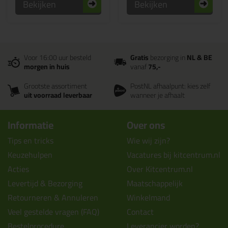
Bekijken
Bekijken
Voor 16:00 uur besteld
Gratis
bezorging in
NL & BE
morgen in huis
vanaf
75,-
Grootste assortiment
PostNL afhaalpunt: kies zelf
uit voorraad leverbaar
wanneer je afhaalt
Informatie
Over ons
Tips en tricks
Wie wij zijn?
Keuzehulpen
Vacatures bij kitcentrum.nl
Acties
Over Kitcentrum.nl
Levertijd & Bezorging
Maatschappelijk
Retourneren & Annuleren
Winkelmand
Veel gestelde vragen (FAQ)
Contact
Bestelprocedure
Leverancier worden?