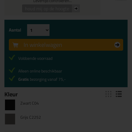
Levertijd controleren...
houd mij op de hoogte
Aantal
In winkelwagen
Voldoende voorraad
Alleen online beschikbaar
Gratis
bezorging vanaf 75,-
Kleur
Zwart C04
Grijs C2252